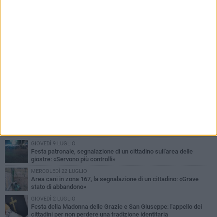
PIÙ LETTI QUESTA SETTIMANA
VENERDÌ 7 AGOSTO
In reparto senza aria condizionata, «ci siamo portati ventilatori da
casa»
LUNEDÌ 15 GIUGNO
"Barletta, Parco della dis...Umanità": la segnalazione di un
cittadino
DOMENICA 28 GIUGNO
Allarme blatte, la denuncia di una residente di via Romagnosi
GIOVEDÌ 9 LUGLIO
Festa patronale, segnalazione di un cittadino sull'area delle
giostre: «Servono più controlli»
MERCOLEDÌ 22 LUGLIO
Area cani in zona 167, la segnalazione di un cittadino: «Grave
stato di abbandono»
GIOVEDÌ 2 LUGLIO
Festa della Madonna delle Grazie e San Giuseppe: l'appello dei
cittadini per non perdere una tradizione identitaria