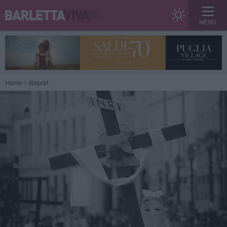
MENU
Home
iReport