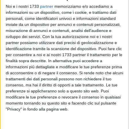
26
Noi e i nostri 1733
partner
memorizziamo e/o accediamo a
informazioni su un dispositivo, come i cookie, e trattiamo dati
personali, come identificatori univoci e informazioni standard
inviate da un dispositivo per annunci e contenuti personalizzati,
misurazione di annunci e contenuti, analisi dell'audience e
sviluppo dei servizi.
Con la tua autorizzazione noi e i nostri
partner possiamo utilizzare dati precisi di geolocalizzazione e
«Gentilissima redazione, con grande grande stupore
identificazione tramite la scansione del dispositivo. Puoi fare clic
apprendo dalla vostra testata, con un comunicato stampa di
per consentire a noi e ai nostri 1733 partner il trattamento per le
Coalizione Civica, della calendarizzazione del Consiglio
finalità sopra descritte. In alternativa puoi accedere a
comunale di Barletta il venerdì santo.
informazioni più dettagliate e modificare le tue preferenze prima
di acconsentire o di negare il consenso.
Si rende noto che alcuni
trattamenti dei dati personali possono non richiedere il tuo
Fa specie che nella città di Barletta, città che sente davvero
consenso, ma hai il diritto di opporti a tale trattamento. Le tue
in maniera forte il legame con questo giorno, si decida di
preferenze si applicheranno solo a questo sito web. Puoi
programmare un consiglio in quel giorno.
modificare le tue preferenze o revocare il consenso in qualsiasi
momento tornando su questo sito e facendo clic sul pulsante
Non è un mero volere mio o di qualche ecclesiastico, ma
"Privacy" in fondo alla pagina web.
ricordiamo che è stata l'amministrazione civica che nei
tempi passati si è votata alla Santa Eucarestia e al Legno
della Croce e in tempi più recenti, nel venerdì santo 2020, è