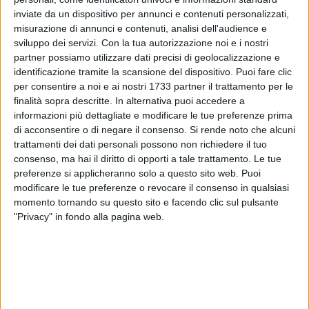
14
inviate da un dispositivo per annunci e contenuti personalizzati,
misurazione di annunci e contenuti, analisi dell'audience e
sviluppo dei servizi.
Con la tua autorizzazione noi e i nostri
partner possiamo utilizzare dati precisi di geolocalizzazione e
identificazione tramite la scansione del dispositivo. Puoi fare clic
per consentire a noi e ai nostri 1733 partner il trattamento per le
finalità sopra descritte. In alternativa puoi accedere a
«Lungo blackout in via Manzoni, e pare sia esteso anche
informazioni più dettagliate e modificare le tue preferenze prima
nelle varie traverse, tra cui via Pirandello. Ormai in questo
di acconsentire o di negare il consenso.
Si rende noto che alcuni
quartiere succede troppo spesso: ci piacerebbe ricevere delle
trattamenti dei dati personali possono non richiedere il tuo
risposte su questo problema, grazie».
consenso, ma hai il diritto di opporti a tale trattamento. Le tue
preferenze si applicheranno solo a questo sito web. Puoi
modificare le tue preferenze o revocare il consenso in qualsiasi
Aggiornamento
- La corrente è tornata alle ore 20.40 circa,
momento tornando su questo sito e facendo clic sul pulsante
disagio ripristinato.
"Privacy" in fondo alla pagina web.