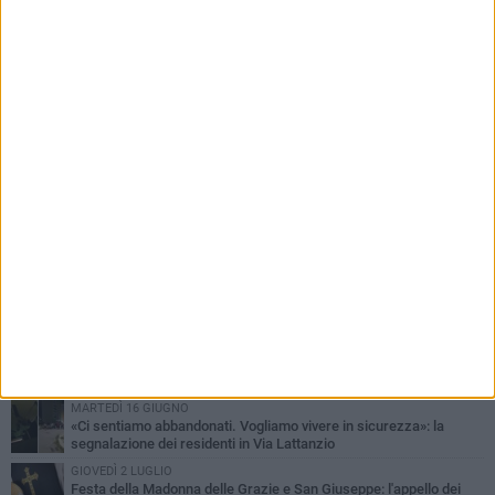
PIÙ LETTI QUESTA SETTIMANA
LUNEDÌ 15 GIUGNO
"Barletta, Parco della dis...Umanità": la segnalazione di un
cittadino
DOMENICA 28 GIUGNO
Allarme blatte, la denuncia di una residente di via Romagnosi
GIOVEDÌ 9 LUGLIO
Festa patronale, segnalazione di un cittadino sull'area delle
giostre: «Servono più controlli»
MERCOLEDÌ 22 LUGLIO
Area cani in zona 167, la segnalazione di un cittadino: «Grave
stato di abbandono»
MARTEDÌ 16 GIUGNO
«Ci sentiamo abbandonati. Vogliamo vivere in sicurezza»: la
segnalazione dei residenti in Via Lattanzio
GIOVEDÌ 2 LUGLIO
Festa della Madonna delle Grazie e San Giuseppe: l'appello dei