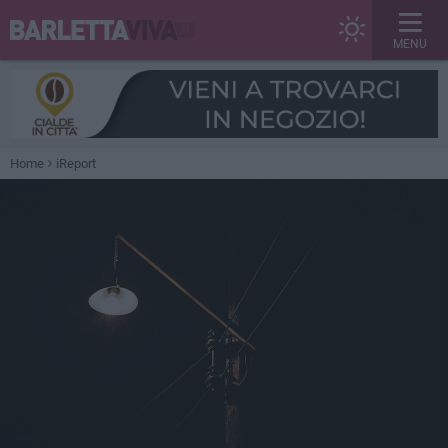
MENU
Home
iReport