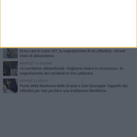
cittadino
DOMENICA 28 GIUGNO
Allarme blatte, la denuncia di una residente di via Romagnosi
GIOVEDÌ 9 LUGLIO
Festa patronale, segnalazione di un cittadino sull'area delle
giostre: «Servono più controlli»
MERCOLEDÌ 22 LUGLIO
Area cani in zona 167, la segnalazione di un cittadino: «Grave
stato di abbandono»
MARTEDÌ 16 GIUGNO
«Ci sentiamo abbandonati. Vogliamo vivere in sicurezza»: la
segnalazione dei residenti in Via Lattanzio
GIOVEDÌ 2 LUGLIO
Festa della Madonna delle Grazie e San Giuseppe: l'appello dei
cittadini per non perdere una tradizione identitaria