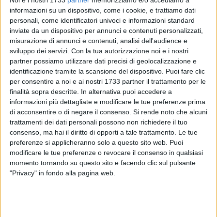
Noi e i nostri 1733
partner
memorizziamo e/o accediamo a
informazioni su un dispositivo, come i cookie, e trattiamo dati
24
personali, come identificatori univoci e informazioni standard
inviate da un dispositivo per annunci e contenuti personalizzati,
misurazione di annunci e contenuti, analisi dell'audience e
sviluppo dei servizi.
Con la tua autorizzazione noi e i nostri
partner possiamo utilizzare dati precisi di geolocalizzazione e
identificazione tramite la scansione del dispositivo. Puoi fare clic
per consentire a noi e ai nostri 1733 partner il trattamento per le
«Buonasera, scrivo per segnalare un irregolare black out
finalità sopra descritte. In alternativa puoi accedere a
della zona Via Alvisi/Via Monfalcone che dura ormai da 9
informazioni più dettagliate e modificare le tue preferenze prima
giorni, ho aspettato a segnalare perché pensavo si trattasse
di acconsentire o di negare il consenso.
Si rende noto che alcuni
di un guasto dovuto alla regolare manutenzione
trattamenti dei dati personali possono non richiedere il tuo
consenso, ma hai il diritto di opporti a tale trattamento. Le tue
dell'impianto luce pubblico, ma così non è, sicuramente. La
preferenze si applicheranno solo a questo sito web. Puoi
visibilità completamente oscurata è un estremo pericolo per i
modificare le tue preferenze o revocare il consenso in qualsiasi
guidatori dato che la zona interessata è ricca di strumenti di
momento tornando su questo sito e facendo clic sul pulsante
viabilità quali spartitraffico, segnali stradali, una rotonda e
"Privacy" in fondo alla pagina web.
marciapiedi periferici.
Mi chiedo quale possa essere la causa del problema ma
soprattutto per quale motivo non sia stato ancora risolto,