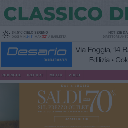
34.5
°C
CIELO SERENO
NOTIZIE D
32°
OGGI MIN
24.5°
MAX
A
BARLETTA
DIRETTORE
ANTO
RUBRICHE
IREPORT
METEO
VIDEO