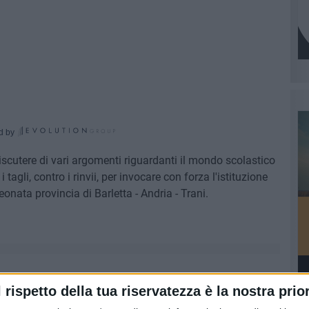
d by
discutere di vari argomenti riguardanti il mondo scolastico
 tagli, contro i rinvii, per invocare con forza l'istituzione
eonata provincia di Barletta - Andria - Trani.
l rispetto della tua riservatezza è la nostra prior