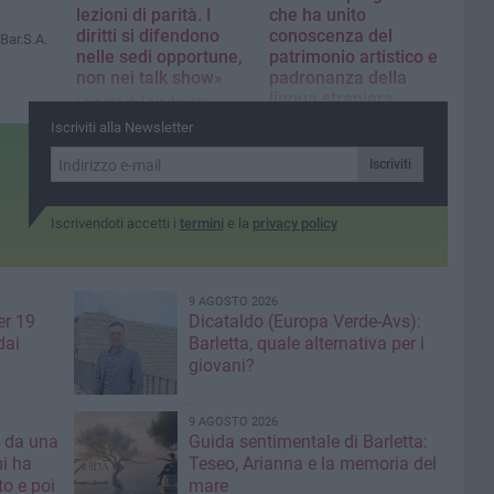
lezioni di parità. I
che ha unito
diritti si difendono
conoscenza del
 Bar.S.A.
nelle sedi opportune,
patrimonio artistico e
non nei talk show»
padronanza della
lingua straniera
La nota del sindacato
I ragazzi e ragazze della 3ªC
Iscriviti alla Newsletter
dell'Istituto "Santarella" di
Corato protagonisti in
Iscriviti
"Dall'Ofanto alla Senna: il
viaggio nell'arte del De
Nittis"
Iscrivendoti accetti i
termini
e la
privacy policy
9 AGOSTO 2026
er 19
Dicataldo (Europa Verde-Avs):
dai
Barletta, quale alternativa per i
giovani?
9 AGOSTO 2026
a da una
Guida sentimentale di Barletta:
mi ha
Teseo, Arianna e la memoria del
mare