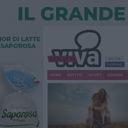
68.713
FANPAGE
HOME
NOTIZIE
SPORT
AGENDA