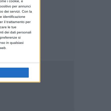
ome i cookie, e
spositivo per annunci
o dei servizi.
Con la
e identificazione
er il trattamento per
icare le tue
ti dei dati personali
 preferenze si
nso in qualsiasi
 web.