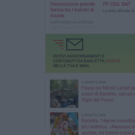
l'innovazione prende
FP CGIL BAT
forma tra i banchi di
La nota ufficiale di
scuola
Dall'intelligenza artificiale
alla domotica, l'VIII edizione
trasforma il Liceo Cafiero in
un laboratorio di ricerca e
creatività
RICEVI AGGIORNAMENTI E
CONTENUTI DA BARLETTA
GRATIS
NELLA TUA E-MAIL
9 AGOSTO 2026
Paura sui Monti Lattari p
scout di Barletta: salvati 
Vigili del Fuoco
9 AGOSTO 2026
Barletta, 14enne investit
bici elettrica: «Nessuno 
aiutata, mi hanno insultato e poi