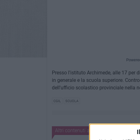
Powere
Presso l'istituto Archimede, alle 17 per 
in generale e la scuola superiore. Contro i
dell'ufficio scolastico provinciale nella n
CGIL
SCUOLA
Altri contenuti a tema
I