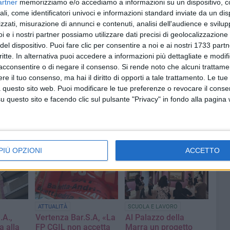
artner
memorizziamo e/o accediamo a informazioni su un dispositivo, c
ali, come identificatori univoci e informazioni standard inviate da un di
zzati, misurazione di annunci e contenuti, analisi dell'audience e svilupp
i e i nostri partner possiamo utilizzare dati precisi di geolocalizzazione 
del dispositivo. Puoi fare clic per consentire a noi e ai nostri 1733 partn
critte. In alternativa puoi accedere a informazioni più dettagliate e modif
SCUOLA E LAVORO
POLITICA
acconsentire o di negare il consenso.
Si rende noto che alcuni trattamen
progetto
"Una sana e robusta
Querelle Bar.S.A.-Cgil,
e il tuo consenso, ma hai il diritto di opporti a tale trattamento. Le tue
bambini
Costituzione": al via il
interviene il sindaco:
 questo sito web. Puoi modificare le tue preferenze o revocare il conse
acro
progetto della scuola
«Non si assumano
questo sito e facendo clic sul pulsante "Privacy" in fondo alla pagina
na e
Sacro Cuore di
atteggiamenti
uzione"
Barletta
rancorosi»
La presentazione si terrà
Le considerazioni di Cannito
domani nella Sala Consiliare
in una nota ufficiale.
in via Zanardelli
«Confermo all'avvocatessa
PIÙ OPZIONI
ACCETTO
Alessia De Finis la mia
fiducia»
ATTUALITÀ
SCUOLA E LAVORO
.A.,
Vertenza Bar.S.A, «La
Al Palazzo della
a alla
FP CGIL non accetta
Marra un progetto