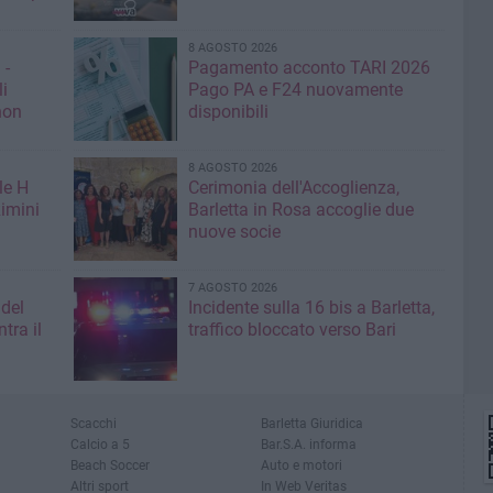
8 AGOSTO 2026
 -
Pagamento acconto TARI 2026
li
Pago PA e F24 nuovamente
non
disponibili
8 AGOSTO 2026
le H
Cerimonia dell'Accoglienza,
imini
Barletta in Rosa accoglie due
nuove socie
7 AGOSTO 2026
 del
Incidente sulla 16 bis a Barletta,
tra il
traffico bloccato verso Bari
Scacchi
Barletta Giuridica
Calcio a 5
Bar.S.A. informa
Beach Soccer
Auto e motori
Altri sport
In Web Veritas