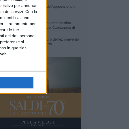
5 MINUTI
spositivo per annunci
Crisi politica il quadro dell'opposizione in
conferenza stampa
o dei servizi.
Con la
e identificazione
5 MINUTI
Emergenza canale H: questa mattina
er il trattamento per
sopralluogo con sindaco, Capitaneria di
icare le tue
rto e Aqp
7 MINUTI
ti dei dati personali
Iniziati i lavori di restauro dell'ex convento
 preferenze si
di Sant'Andrea di Barletta
nso in qualsiasi
 web.