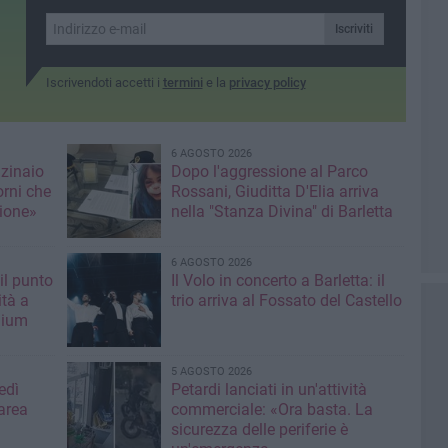
Iscriviti
Iscrivendoti accetti i
termini
e la
privacy policy
6 AGOSTO 2026
nzinaio
Dopo l'aggressione al Parco
orni che
Rossani, Giuditta D'Elia arriva
ione»
nella "Stanza Divina" di Barletta
6 AGOSTO 2026
il punto
Il Volo in concerto a Barletta: il
ità a
trio arriva al Fossato del Castello
mium
5 AGOSTO 2026
edì
Petardi lanciati in un'attività
area
commerciale: «Ora basta. La
sicurezza delle periferie è