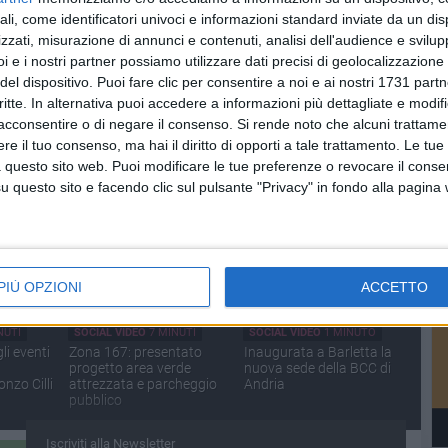
ali, come identificatori univoci e informazioni standard inviate da un di
zzati, misurazione di annunci e contenuti, analisi dell'audience e svilupp
i e i nostri partner possiamo utilizzare dati precisi di geolocalizzazione 
del dispositivo. Puoi fare clic per consentire a noi e ai nostri 1731 partn
critte. In alternativa puoi accedere a informazioni più dettagliate e modif
NUTI
SOCIAL VIDEO
6 MINUTI
SOCIAL VIDEO
2 MINUTI
Po
acconsentire o di negare il consenso.
Si rende noto che alcuni trattamen
ioni
Beach sprint, presentati i
Presentazione della prima
ista a
campionati italiani 2026
edizione di "Notte d'opera
e il tuo consenso, ma hai il diritto di opporti a tale trattamento. Le tue
o
al Castello"
 questo sito web. Puoi modificare le tue preferenze o revocare il conse
questo sito e facendo clic sul pulsante "Privacy" in fondo alla pagina
PIÙ OPZIONI
ACCETTO
NUTI
SOCIAL VIDEO
7 MINUTI
SOCIAL VIDEO
1 MINUTO
i eventi
Zona 167: presentato
Inaugurata a Barletta la
progetto area verde
nuova sede della BCC di
nzo Cilli
attrezzata e parcheggio
Andria
pubblico
Iscriviti alla Newsletter