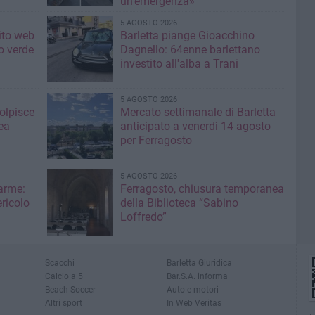
un'emergenza»
5 AGOSTO 2026
sito web
Barletta piange Gioacchino
o verde
Dagnello: 64enne barlettano
investito all'alba a Trani
5 AGOSTO 2026
colpisce
Mercato settimanale di Barletta
ea
anticipato a venerdì 14 agosto
per Ferragosto
5 AGOSTO 2026
larme:
Ferragosto, chiusura temporanea
ricolo
della Biblioteca “Sabino
Loffredo”
Scacchi
Barletta Giuridica
Calcio a 5
Bar.S.A. informa
Beach Soccer
Auto e motori
Altri sport
In Web Veritas