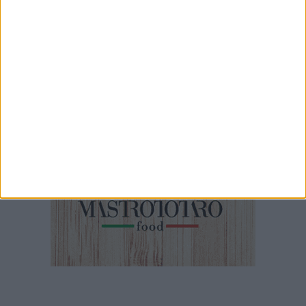
L'isola, la fiction del mare
1 MINUTO
Colella: «Darò il massimo per questa causa»