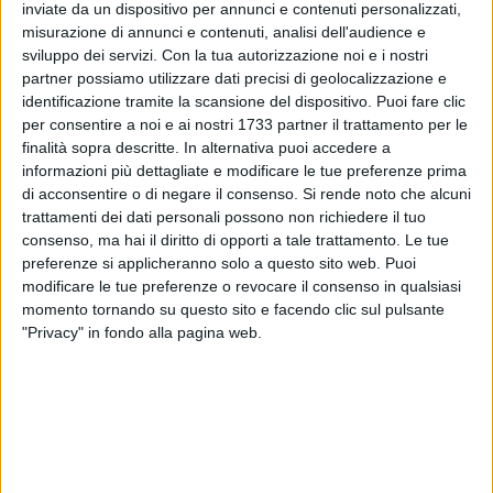
ALTRI VIDEO PUBBLICATI DI RECENTE
inviate da un dispositivo per annunci e contenuti personalizzati,
misurazione di annunci e contenuti, analisi dell'audience e
sviluppo dei servizi.
Con la tua autorizzazione noi e i nostri
partner possiamo utilizzare dati precisi di geolocalizzazione e
identificazione tramite la scansione del dispositivo. Puoi fare clic
per consentire a noi e ai nostri 1733 partner il trattamento per le
finalità sopra descritte. In alternativa puoi accedere a
informazioni più dettagliate e modificare le tue preferenze prima
di acconsentire o di negare il consenso.
Si rende noto che alcuni
SOCIAL VIDEO
7 MINUTI
SOCIAL VIDEO
6 MINUTI
trattamenti dei dati personali possono non richiedere il tuo
Iniziati i lavori di restauro dell'ex
Inaugurazione del nuovo
consenso, ma hai il diritto di opporti a tale trattamento. Le tue
convento di Sant'Andrea di
parcheggio nella stazione di
Barletta
Barletta
preferenze si applicheranno solo a questo sito web. Puoi
modificare le tue preferenze o revocare il consenso in qualsiasi
momento tornando su questo sito e facendo clic sul pulsante
"Privacy" in fondo alla pagina web.
SOCIAL VIDEO
5 MINUTI
SOCIAL VIDEO
5 MINUTI
Crisi politica il quadro
Emergenza canale H: questa
dell'opposizione in conferenza
mattina sopralluogo con