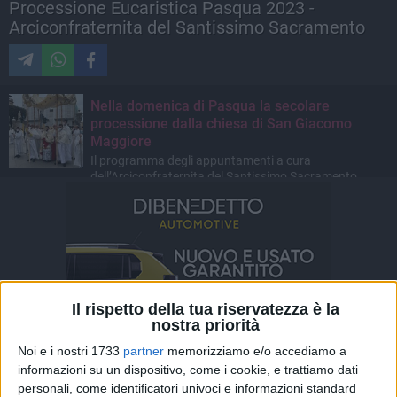
Processione Eucaristica Pasqua 2023 -
Arciconfraternita del Santissimo Sacramento
Nella domenica di Pasqua la secolare
processione dalla chiesa di San Giacomo
Maggiore
Il programma degli appuntamenti a cura
dell’Arciconfraternita del Santissimo Sacramento
Il rispetto della tua riservatezza è la
nostra priorità
Noi e i nostri 1733
partner
memorizziamo e/o accediamo a
informazioni su un dispositivo, come i cookie, e trattiamo dati
personali, come identificatori univoci e informazioni standard