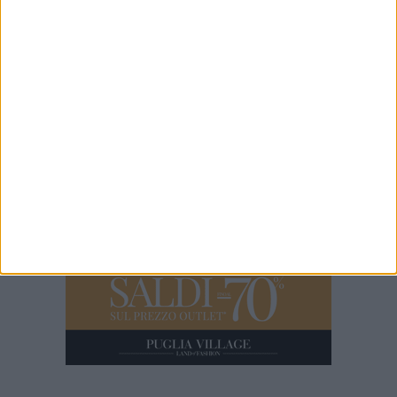
7 MINUTI
Iniziati i lavori di restauro dell'ex convento di Sant'Andrea di
Barletta
5 MINUTI
Emergenza canale H: questa mattina sopralluogo con sindaco,
Capitaneria di Porto e Aqp