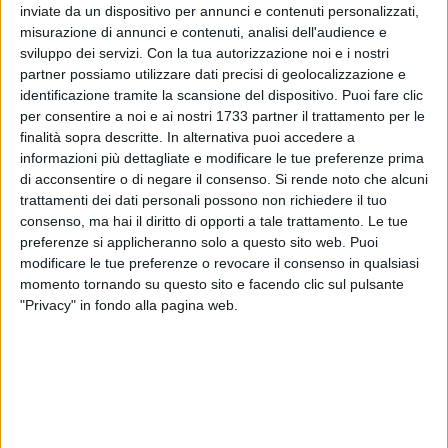
inviate da un dispositivo per annunci e contenuti personalizzati,
ALTRI VIDEO PUBBLICATI DI RECENTE
misurazione di annunci e contenuti, analisi dell'audience e
sviluppo dei servizi.
Con la tua autorizzazione noi e i nostri
partner possiamo utilizzare dati precisi di geolocalizzazione e
identificazione tramite la scansione del dispositivo. Puoi fare clic
per consentire a noi e ai nostri 1733 partner il trattamento per le
finalità sopra descritte. In alternativa puoi accedere a
informazioni più dettagliate e modificare le tue preferenze prima
di acconsentire o di negare il consenso.
Si rende noto che alcuni
trattamenti dei dati personali possono non richiedere il tuo
SOCIAL VIDEO
7 MINUTI
SOCIAL VIDEO
6 MINUTI
consenso, ma hai il diritto di opporti a tale trattamento. Le tue
Iniziati i lavori di restauro dell'ex
Inaugurazione del nuovo
convento di Sant'Andrea di
parcheggio nella stazione di
preferenze si applicheranno solo a questo sito web. Puoi
Barletta
Barletta
modificare le tue preferenze o revocare il consenso in qualsiasi
momento tornando su questo sito e facendo clic sul pulsante
"Privacy" in fondo alla pagina web.
SOCIAL VIDEO
5 MINUTI
SOCIAL VIDEO
5 MINUTI
Crisi politica il quadro
Emergenza canale H: questa