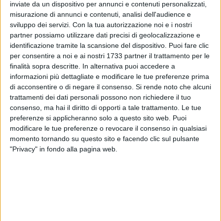
ALTRI VIDEO PUBBLICATI DI RECENTE
inviate da un dispositivo per annunci e contenuti personalizzati,
misurazione di annunci e contenuti, analisi dell'audience e
sviluppo dei servizi.
Con la tua autorizzazione noi e i nostri
partner possiamo utilizzare dati precisi di geolocalizzazione e
identificazione tramite la scansione del dispositivo. Puoi fare clic
per consentire a noi e ai nostri 1733 partner il trattamento per le
finalità sopra descritte. In alternativa puoi accedere a
informazioni più dettagliate e modificare le tue preferenze prima
di acconsentire o di negare il consenso.
Si rende noto che alcuni
SOCIAL VIDEO
7 MINUTI
SOCIAL VIDEO
6 MINUTI
trattamenti dei dati personali possono non richiedere il tuo
Iniziati i lavori di restauro dell'ex
Inaugurazione del nuovo
consenso, ma hai il diritto di opporti a tale trattamento. Le tue
convento di Sant'Andrea di
parcheggio nella stazione di
Barletta
Barletta
preferenze si applicheranno solo a questo sito web. Puoi
modificare le tue preferenze o revocare il consenso in qualsiasi
momento tornando su questo sito e facendo clic sul pulsante
"Privacy" in fondo alla pagina web.
SOCIAL VIDEO
5 MINUTI
SOCIAL VIDEO
5 MINUTI
Crisi politica il quadro
Emergenza canale H: questa
dell'opposizione in conferenza
mattina sopralluogo con