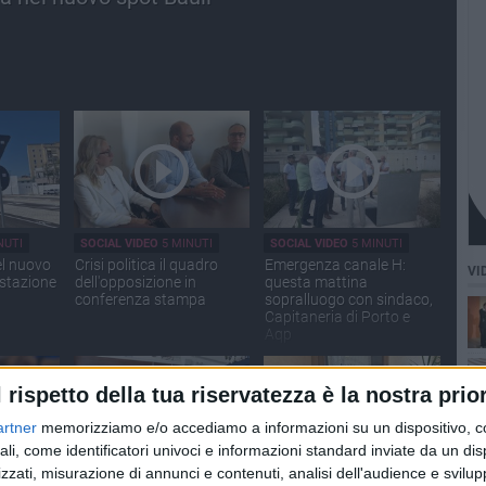
NUTI
SOCIAL VIDEO
5 MINUTI
SOCIAL VIDEO
5 MINUTI
el nuovo
Crisi politica il quadro
Emergenza canale H:
VI
 stazione
dell'opposizione in
questa mattina
conferenza stampa
sopralluogo con sindaco,
Capitaneria di Porto e
Aqp
l rispetto della tua riservatezza è la nostra prior
artner
memorizziamo e/o accediamo a informazioni su un dispositivo, c
ali, come identificatori univoci e informazioni standard inviate da un di
zzati, misurazione di annunci e contenuti, analisi dell'audience e svilupp