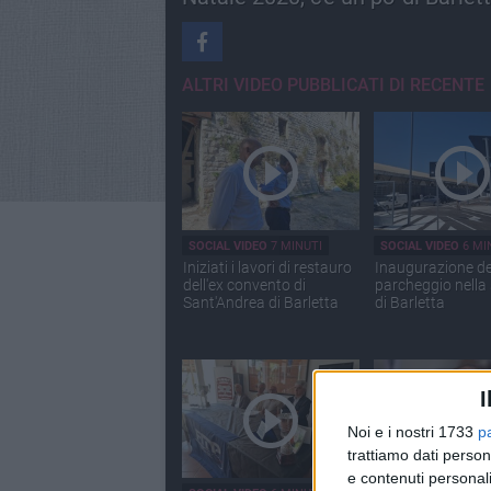
ALTRI VIDEO PUBBLICATI DI RECENTE
SOCIAL VIDEO
7 MINUTI
SOCIAL VIDEO
6 MI
Iniziati i lavori di restauro
Inaugurazione d
dell'ex convento di
parcheggio nella
Sant'Andrea di Barletta
di Barletta
I
Noi e i nostri 1733
p
trattiamo dati person
e contenuti personali