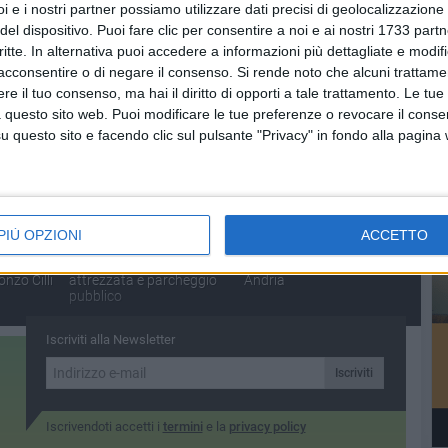
NUTI
SOCIAL VIDEO
6 MINUTI
SOCIAL VIDEO
2 MINUTI
i e i nostri partner possiamo utilizzare dati precisi di geolocalizzazione 
ioni
Beach sprint, presentati i
Presentazione della prima
del dispositivo. Puoi fare clic per consentire a noi e ai nostri 1733 partn
ista a
campionati italiani 2026
edizione di "Notte d'opera
critte. In alternativa puoi accedere a informazioni più dettagliate e modif
o
al Castello"
acconsentire o di negare il consenso.
Si rende noto che alcuni trattamen
e il tuo consenso, ma hai il diritto di opporti a tale trattamento. Le tue
 questo sito web. Puoi modificare le tue preferenze o revocare il conse
questo sito e facendo clic sul pulsante "Privacy" in fondo alla pagina
Po
NUTI
SOCIAL VIDEO
7 MINUTI
SOCIAL VIDEO
1 MINUTO
PIÙ OPZIONI
ACCETTO
i eventi
Zona 167: presentato
Inaugurata a Barletta la
progetto area verde
nuova sede della BCC di
nzo Cilli
attrezzata e parcheggio
Andria
pubblico
Iscriviti alla Newsletter
Iscriviti
Iscrivendoti accetti i
termini
e la
privacy policy