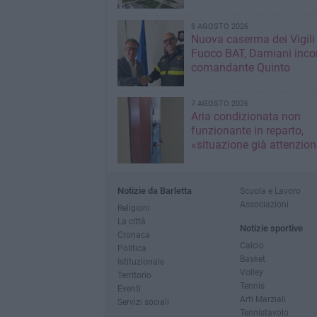
8 AGOSTO 2026
Nuova caserma dei Vigili
Fuoco BAT, Damiani incon
comandante Quinto
7 AGOSTO 2026
Aria condizionata non
funzionante in reparto,
«situazione già attenzio
Notizie da Barletta
Scuola e Lavoro
Associazioni
Religioni
La città
Notizie sportive
Cronaca
Calcio
Politica
Basket
Istituzionale
Volley
Territorio
Tennis
Eventi
Arti Marziali
Servizi sociali
Tennistavolo