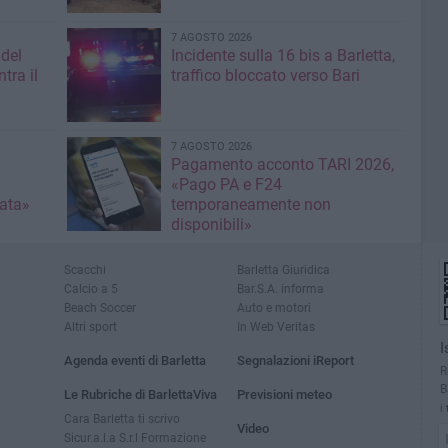
7 AGOSTO 2026
 del
Incidente sulla 16 bis a Barletta,
tra il
traffico bloccato verso Bari
7 AGOSTO 2026
Pagamento acconto TARI 2026,
«Pago PA e F24
nata»
temporaneamente non
disponibili»
Scacchi
Barletta Giuridica
Calcio a 5
Bar.S.A. informa
Beach Soccer
Auto e motori
Altri sport
In Web Veritas
I
Agenda eventi di Barletta
Segnalazioni iReport
R
B
Le Rubriche di BarlettaViva
Previsioni meteo
i
Cara Barletta ti scrivo
Video
Sicur.a.l.a S.r.l Formazione