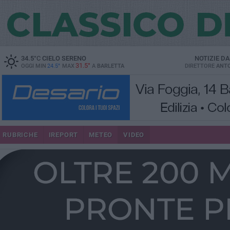
34.5
°C
CIELO SERENO
NOTIZIE D
31.5°
OGGI MIN
24.5°
MAX
A
BARLETTA
DIRETTORE
ANTO
RUBRICHE
IREPORT
METEO
VIDEO