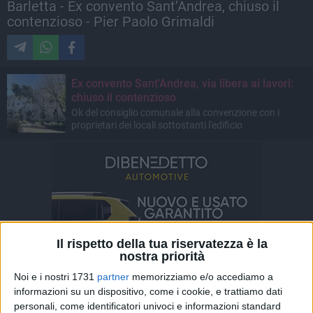
Barletta - Ex convento Sant’Andrea, chiuso il
contenzioso - Pier Paolo Grimaldi
Ex convento Sant’Andrea, via libera ai lavori:
chiuso il contenzioso
Ok del consiglio comunale alla convenzione con i
proprietari dei locali sottostanti l'edificio
Il rispetto della tua riservatezza è la
nostra priorità
Noi e i nostri 1731
partner
memorizziamo e/o accediamo a
informazioni su un dispositivo, come i cookie, e trattiamo dati
personali, come identificatori univoci e informazioni standard