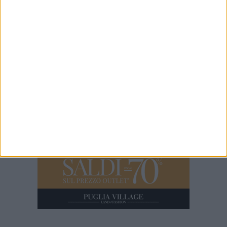
5 MINUTI
Emergenza canale H: questa mattina sopralluogo con sindaco,
Capitaneria di Porto e Aqp
7 MINUTI
Iniziati i lavori di restauro dell'ex convento di Sant'Andrea di
Barletta