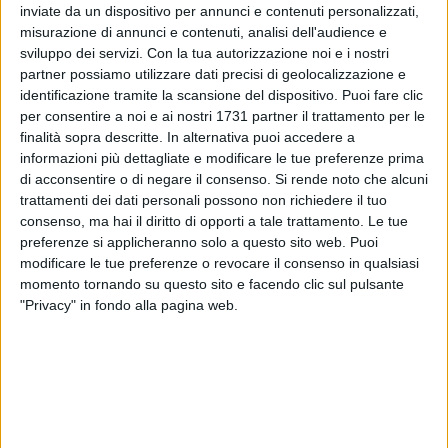
inviate da un dispositivo per annunci e contenuti personalizzati,
ALTRI VIDEO PUBBLICATI DI RECENTE
misurazione di annunci e contenuti, analisi dell'audience e
sviluppo dei servizi.
Con la tua autorizzazione noi e i nostri
partner possiamo utilizzare dati precisi di geolocalizzazione e
identificazione tramite la scansione del dispositivo. Puoi fare clic
per consentire a noi e ai nostri 1731 partner il trattamento per le
finalità sopra descritte. In alternativa puoi accedere a
informazioni più dettagliate e modificare le tue preferenze prima
di acconsentire o di negare il consenso.
Si rende noto che alcuni
trattamenti dei dati personali possono non richiedere il tuo
SOCIAL VIDEO
7 MINUTI
SOCIAL VIDEO
6 MINUTI
consenso, ma hai il diritto di opporti a tale trattamento. Le tue
Iniziati i lavori di restauro dell'ex
Inaugurazione del nuovo
convento di Sant'Andrea di
parcheggio nella stazione di
preferenze si applicheranno solo a questo sito web. Puoi
Barletta
Barletta
modificare le tue preferenze o revocare il consenso in qualsiasi
momento tornando su questo sito e facendo clic sul pulsante
"Privacy" in fondo alla pagina web.
SOCIAL VIDEO
5 MINUTI
SOCIAL VIDEO
5 MINUTI
Crisi politica il quadro
Emergenza canale H: questa