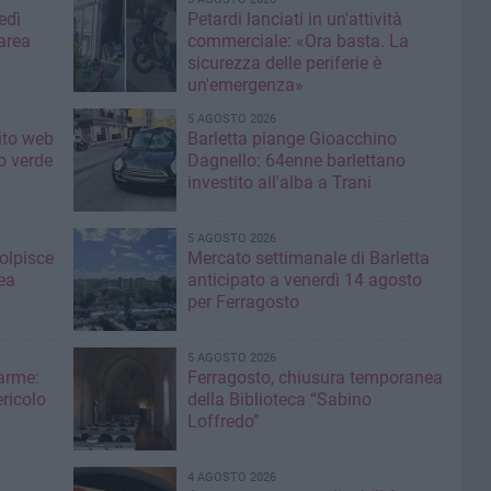
edì
Petardi lanciati in un'attività
area
commerciale: «Ora basta. La
sicurezza delle periferie è
un'emergenza»
5 AGOSTO 2026
sito web
Barletta piange Gioacchino
o verde
Dagnello: 64enne barlettano
investito all'alba a Trani
5 AGOSTO 2026
colpisce
Mercato settimanale di Barletta
ea
anticipato a venerdì 14 agosto
per Ferragosto
5 AGOSTO 2026
larme:
Ferragosto, chiusura temporanea
ricolo
della Biblioteca “Sabino
Loffredo”
4 AGOSTO 2026