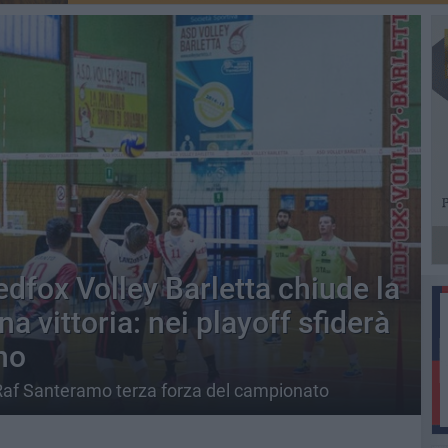
edfox Volley Barletta chiude la
a vittoria: nei playoff sfiderà
no
 Raf Santeramo terza forza del campionato