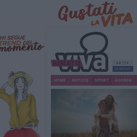
68.713
FANPAGE
HOME
NOTIZIE
SPORT
AGENDA