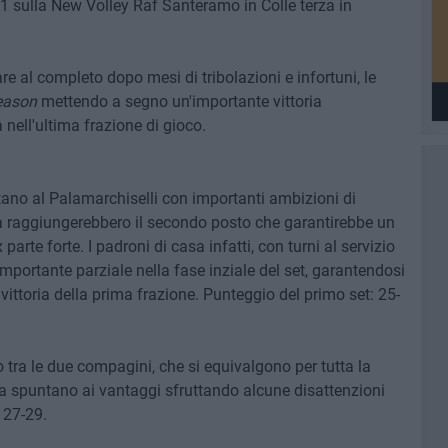
1 sulla New Volley Raf Santeramo in Colle terza in
e al completo dopo mesi di tribolazioni e infortuni, le
eason
mettendo a segno un'importante vittoria
 nell'ultima frazione di gioco.
ntano al Palamarchiselli con importanti ambizioni di
ria raggiungerebbero il secondo posto che garantirebbe un
arte forte. I padroni di casa infatti, con turni al servizio
importante parziale nella fase inziale del set, garantendosi
ittoria della prima frazione. Punteggio del primo set: 25-
io tra le due compagini, che si equivalgono per tutta la
 la spuntano ai vantaggi sfruttando alcune disattenzioni
 27-29.