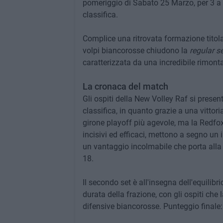
pomeriggio di Sabato 25 Marzo, per 3 a 
classifica.
Complice una ritrovata formazione titolar
volpi biancorosse chiudono la
regular s
caratterizzata da una incredibile rimonta
La cronaca del match
Gli ospiti della New Volley Raf si prese
classifica, in quanto grazie a una vitto
girone playoff più agevole, ma la Redfox p
incisivi ed efficaci, mettono a segno un 
un vantaggio incolmabile che porta alla v
18.
Il secondo set è all'insegna dell'equilibr
durata della frazione, con gli ospiti che
difensive biancorosse. Punteggio finale: