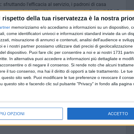
: sfruttando l'efficacia al servizio, i padroni di casa
za particolari difficoltà, con un punteggio finale di 25-17.
l rispetto della tua riservatezza è la nostra prior
ica del secondo: le due compagini si danno battaglia punto
artner
memorizziamo e/o accediamo a informazioni su un dispositivo, c
nella fase finale di set riescono a mettere a segno un
ali, come identificatori univoci e informazioni standard inviate da un di
zzati, misurazione di annunci e contenuti, analisi dell'audience e svilupp
4. Quando ormai tutto sembra presagire un inevitabile tie-
i e i nostri partner possiamo utilizzare dati precisi di geolocalizzazione 
 I ragazzi di Coach Dinoia mettono a segno una incredibile
del dispositivo. Puoi fare clic per consentire a noi e ai nostri 1731 partn
n parità e poi aggiudicandosi il set per 28-26 per la gioia
critte. In alternativa puoi accedere a informazioni più dettagliate e modif
.
acconsentire o di negare il consenso.
Si rende noto che alcuni trattamen
e il tuo consenso, ma hai il diritto di opporti a tale trattamento. Le tue
opo le feste Pasquali e la pausa di fine
regular season
. La
 questo sito web. Puoi modificare le tue preferenze o revocare il conse
 15 Aprile alle ore 18:00, la Redfox sarà impegnata in
questo sito e facendo clic sul pulsante "Privacy" in fondo alla pagina
la gara valevole per la prima giornata dei Playoff
PIÙ OPZIONI
ACCETTO