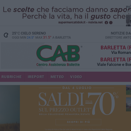
PI
25
°C
CIELO SERENO
NOTIZIE D
31.5°
OGGI MIN
24.5°
MAX
A
BARLETTA
DIRETTORE
ANTO
RUBRICHE
IREPORT
METEO
VIDEO