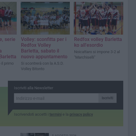
e, serie
Volley: sconfitta per i
Redfox volley Barletta
Redfox Volley
ko all'esordio
a
Barletta, sabato il
Noicattaro si impone 3-2 al
Barletta
nuovo appuntamento
"Marchiselli"
il primo
Si scontrerà con la A.S.D.
Volley Bitonto
Iscriviti alla Newsletter
Iscriviti
Iscrivendoti accetti i
termini
e la
privacy policy
5 AGOSTO 2026