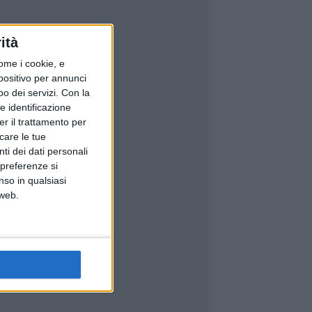
ità
ome i cookie, e
spositivo per annunci
o dei servizi.
Con la
e identificazione
er il trattamento per
icare le tue
ti dei dati personali
 preferenze si
nso in qualsiasi
 web.