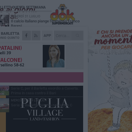
Ù LETTI QUESTA SETTIMANA
VENERDÌ 31 LUGLIO
Il calcio italiano piange l'immenso Franco
Baresi
A
BARLETTA
VENERDÌ 31 LUGLIO
APP
Serie C Sky Wifi: fissate date e orari delle
NIO QUINTO
prime otto giornate di campionato.
SABATO 1 AGOSTO
Poker di Da Silva, Barletta batte Soccer
Trani 4-1 in amichevole
VENERDÌ 31 LUGLIO
Barletta 1922: un avvio tostissimo e
affascinante allo stesso tempo
GIOVEDÌ 30 LUGLIO
Serie C, per il Barletta esordio a Caserta.
Prima in casa contro il Bari
MERCOLEDÌ 29 LUGLIO
Serie C, Barletta inserito nel girone C