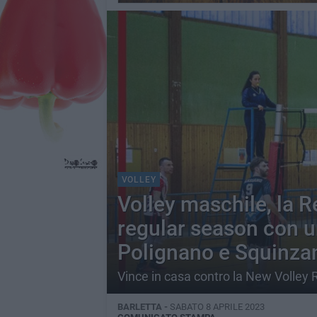
VOLLEY
Volley maschile, la R
regular season con un
Polignano e Squinza
Vince in casa contro la New Volley
BARLETTA -
SABATO 8 APRILE 2023