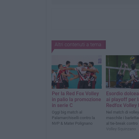
Altri contenuti a tema
Per la Red Fox Volley
Esordio dolce
in palio la promozione
ai playoff per 
in serie C
Redfox Volley 
Oggi big match al
Nel match di volley
Palamarchiselli contro la
maschile i barlett
NVP & Mater Polignano
al tie-break contro 
Volley Squinzano