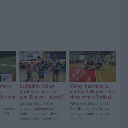
amaro
La Redfox Volley
Volley maschile: la
la
Barletta vince e si
Redfox Volley Barletta
Barletta
qualifica per i playoff
vince contro Terlizzi
Le volpi biancorosse
Vittoria in casa contro la
ani cadono
vincono agilmente in
Doni Bomboniere Terlizzi
la D.G.
trasferta contro la New
nella gara valevole per la
Mater Volley Castellana
12esima giornata del
campionato di serie D