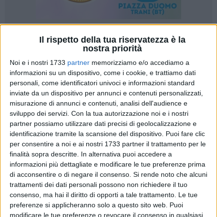
Il rispetto della tua riservatezza è la
A cura di
nostra priorità
ENRICO GORGOGLIONE
Noi e i nostri 1733
partner
memorizziamo e/o accediamo a
informazioni su un dispositivo, come i cookie, e trattiamo dati
personali, come identificatori univoci e informazioni standard
Inizia il girone di ritorno e parte l'appuntamento anche con
inviate da un dispositivo per annunci e contenuti personalizzati,
Top 11, un'esclusiva targata Barlettalife che propone una
misurazione di annunci e contenuti, analisi dell'audience e
formazione con i migliori giocatori della giornata appena
sviluppo dei servizi.
Con la tua autorizzazione noi e i nostri
trascorsa nel Girone B del Campionato di Prima Divisione.
partner possiamo utilizzare dati precisi di geolocalizzazione e
Questa settimana il girone B del campionato di Prima
identificazione tramite la scansione del dispositivo. Puoi fare clic
Divisione ha proposto partite scoppiettanti e ricche di gol.
per consentire a noi e ai nostri 1733 partner il trattamento per le
finalità sopra descritte. In alternativa puoi accedere a
Tra i pali
Ermanno Fumagalli
, portiere classe 1982 tesserato
informazioni più dettagliate e modificare le tue preferenze prima
con la Juve Stabia, che con le sue parate ha consentito alle
di acconsentire o di negare il consenso.
Si rende noto che alcuni
vespe stabiesi di raggiungere la vittoria nell'ostico impegno
trattamenti dei dati personali possono non richiedere il tuo
contro il Cosenza. Come terzino destro il migliore della
consenso, ma hai il diritto di opporti a tale trattamento. Le tue
categoria per questa giornata è risultato
Francesco Galeoto
preferenze si applicheranno solo a questo sito web. Puoi
del Barletta, che ha contribuito con il suo moto perpetuo al
modificare le tue preferenze o revocare il consenso in qualsiasi