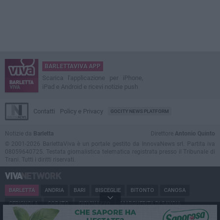
BARLETTAVIVA APP
Scarica l'applicazione per iPhone,
iPad e Android e ricevi notizie push
Contatti
Policy e Privacy
GOCITY NEWS PLATFORM
Notizie da
Barletta
Direttore
Antonio Quinto
© 2001-2026 BarlettaViva è un portale gestito da InnovaNews srl. Partita iva
08059640725. Testata giornalistica telematica registrata presso il Tribunale di
Trani. Tutti i diritti riservati.
BARLETTA
ANDRIA
BARI
BISCEGLIE
BITONTO
CANOSA
CERIGNOLA
CORATO
GIOVINAZZO
MARGHERITA DI SAVOIA
MINERVINO
MODUGNO
MOLFETTA
PUGLIA
RUVO