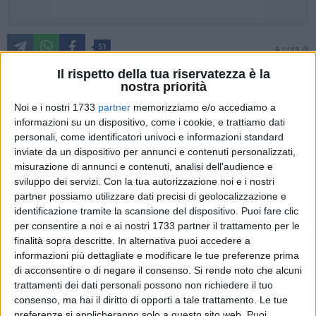
51
A cura di
COSIMO CAMPANELLA
Il rispetto della tua riservatezza è la
nostra priorità
Noi e i nostri 1733
partner
memorizziamo e/o accediamo a
Continua il momento negativo per Borgovilla e New
informazioni su un dispositivo, come i cookie, e trattiamo dati
Carpediem nel girone BAT di Terza Categoria pugliese, che
personali, come identificatori univoci e informazioni standard
sconfitte entrambe per la seconda domenica di fila vedono
inviate da un dispositivo per annunci e contenuti personalizzati,
sempre più allontanarsi la possibilità di disputare i playoff
misurazione di annunci e contenuti, analisi dell'audience e
per un eventuale accesso nel campionato di Seconda
sviluppo dei servizi.
Con la tua autorizzazione noi e i nostri
partner possiamo utilizzare dati precisi di geolocalizzazione e
Categoria.
identificazione tramite la scansione del dispositivo. Puoi fare clic
per consentire a noi e ai nostri 1733 partner il trattamento per le
Cade ancora una volta la New Carpediem, sconfitta per 3-1
finalità sopra descritte. In alternativa puoi accedere a
al "Benedetto Petrone" dalla Virtus Molfetta, in una gara che i
informazioni più dettagliate e modificare le tue preferenze prima
molfettesi avevano già ben indirizzato nel primo tempo
di acconsentire o di negare il consenso.
Si rende noto che alcuni
portandosi sul 2-0 grazie ai gol di Germinario e Guadagno
trattamenti dei dati personali possono non richiedere il tuo
nella prima mezz'ora. Un doppio schiaffo dopo il quale la
consenso, ma hai il diritto di opporti a tale trattamento. Le tue
preferenze si applicheranno solo a questo sito web. Puoi