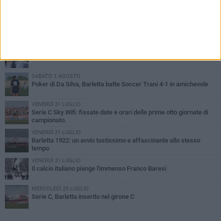
PIÙ LETTI QUESTA SETTIMANA
GIOVEDÌ 6 AGOSTO
Addio a mister Marchioro. L'uomo del Barletta in B
SABATO 1 AGOSTO
Poker di Da Silva, Barletta batte Soccer Trani 4-1 in amichevole
VENERDÌ 31 LUGLIO
Serie C Sky Wifi: fissate date e orari delle prime otto giornate di
campionato.
VENERDÌ 31 LUGLIO
Barletta 1922: un avvio tostissimo e affascinante allo stesso
tempo
VENERDÌ 31 LUGLIO
Il calcio italiano piange l'immenso Franco Baresi
MERCOLEDÌ 29 LUGLIO
Serie C, Barletta inserito nel girone C