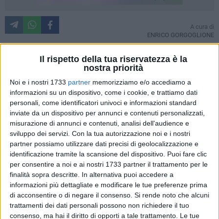
A cura di
ENRICO GORGOGLIONE
Il rispetto della tua riservatezza è la
nostra priorità
Una finale a senso unico a termine di un'entusiasmante
Noi e i nostri 1733
partner
memorizziamo e/o accediamo a
settimana di tennis ad alto livello sulla terra rossa dei campi
informazioni su un dispositivo, come i cookie, e trattiamo dati
del Circolo Tennis Hugo Simmen di Barletta. Più forti delle
personali, come identificatori univoci e informazioni standard
intemperie che hanno scombussolato i match più importanti
inviate da un dispositivo per annunci e contenuti personalizzati,
(la seconda semifinale si è conclusa "solo" 3 ore prima della
misurazione di annunci e contenuti, analisi dell'audience e
finale), sul Centrale di Barletta sono scesi in campo, con
sviluppo dei servizi.
Con la tua autorizzazione noi e i nostri
leggero ritardo rispetto alle previsioni, lo sloveno Aljaz
partner possiamo utilizzare dati precisi di geolocalizzazione e
Bedene e l'italiano Potito Starace. Sovvertendo i favori del
identificazione tramite la scansione del dispositivo. Puoi fare clic
per consentire a noi e ai nostri 1733 partner il trattamento per le
pronostico, è ancora il giovane Bedene, classe 1989, ad
finalità sopra descritte. In alternativa puoi accedere a
aggiudicarsi il Trofeo "Città della Disfida", battendo l'esperto
informazioni più dettagliate e modificare le tue preferenze prima
italiano, per la verità quasi mai in partita e provato da una
di acconsentire o di negare il consenso.
Si rende noto che alcuni
serie di fattori sfavorevoli (infortunio, tabellone proibitivo e
trattamenti dei dati personali possono non richiedere il tuo
semifinale ravvicinata), con il laconico score di 6-2 6-0. Al
consenso, ma hai il diritto di opporti a tale trattamento. Le tue