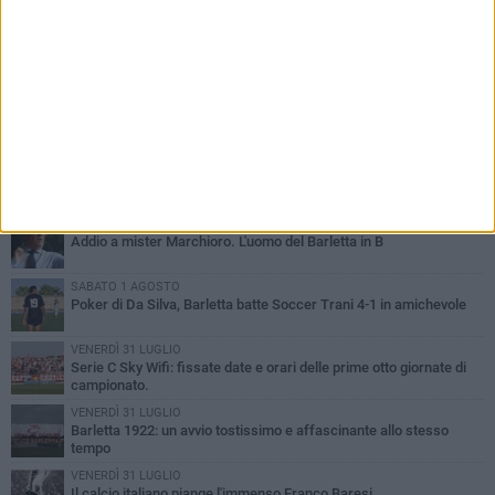
PIÙ LETTI QUESTA SETTIMANA
GIOVEDÌ 6 AGOSTO
Addio a mister Marchioro. L'uomo del Barletta in B
SABATO 1 AGOSTO
Poker di Da Silva, Barletta batte Soccer Trani 4-1 in amichevole
VENERDÌ 31 LUGLIO
Serie C Sky Wifi: fissate date e orari delle prime otto giornate di
campionato.
VENERDÌ 31 LUGLIO
Barletta 1922: un avvio tostissimo e affascinante allo stesso
tempo
VENERDÌ 31 LUGLIO
Il calcio italiano piange l'immenso Franco Baresi