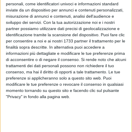
personali, come identificatori univoci e informazioni standard
passato il turno sia
Filippo Volandri
, finalista dell'edizione
inviate da un dispositivo per annunci e contenuti personalizzati,
2011, che
Potito Starace
. E' stato il livornese a scendere in
misurazione di annunci e contenuti, analisi dell'audience e
campo per primo sul campo centrale. Contro il tedesco
sviluppo dei servizi.
Con la tua autorizzazione noi e i nostri
Brands l'azzurro ha confermato di attraversare un buon
partner possiamo utilizzare dati precisi di geolocalizzazione e
momento riuscendo a tenere sotto controllo sia il gioco che il
identificazione tramite la scansione del dispositivo. Puoi fare clic
punteggio (6-3, 7-5). Molto autoritaria anche la vittoria di
per consentire a noi e ai nostri 1733 partner il trattamento per le
Starace, oppostona un avversario di qualità come Hanescu
finalità sopra descritte. In alternativa puoi accedere a
informazioni più dettagliate e modificare le tue preferenze prima
(ex top 30). Molto combattuto solo il primo set, vinto dall'
di acconsentire o di negare il consenso.
Si rende noto che alcuni
italiano 7-5. Nel secondo, invece, netto il dominio di Starace,
trattamenti dei dati personali possono non richiedere il tuo
contro il quale il rumeno poco ha potuto.
consenso, ma hai il diritto di opporti a tale trattamento. Le tue
preferenze si applicheranno solo a questo sito web. Puoi
Nella giornata di oggi si giocheranno le semifinali del
modificare le tue preferenze o revocare il consenso in qualsiasi
"singolo" e la finalissima del doppio, nella quale nel
momento tornando su questo sito e facendo clic sul pulsante
pomeriggio ci saranno di fronte le accoppiate composte da
"Privacy" in fondo alla pagina web.
Brunstorm e Norman e da Marray e Zelenay, vittoriose ieri su
Bedene-Zekic e Kowalczyk-Lojda. Alle 12 il campione
uscente Bedene sfiderà il tunisino Jaziri, che oggi ha
agevolmente superato Middelkoop (6-3, 6-1). Lo sloveno