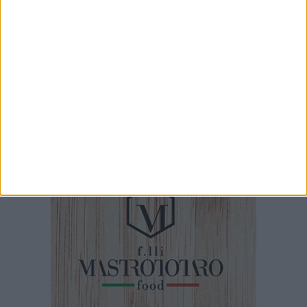
mare per Barletta»
7 AGOSTO 2026
Barletta ricorda don Gino Spadaro a vent’anni
dalla scomparsa
7 AGOSTO 2026
Cinema Fuori Museo, a Trani tre nuovi
appuntamenti tra i grandi classici del cinema