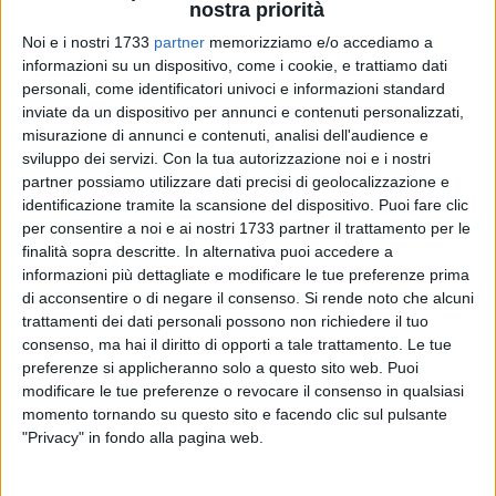
nostra priorità
Noi e i nostri 1733
partner
memorizziamo e/o accediamo a
informazioni su un dispositivo, come i cookie, e trattiamo dati
90
personali, come identificatori univoci e informazioni standard
inviate da un dispositivo per annunci e contenuti personalizzati,
misurazione di annunci e contenuti, analisi dell'audience e
sviluppo dei servizi.
Con la tua autorizzazione noi e i nostri
Ventiquattro atleti: sedici della Federico II di Svevia Barletta,
partner possiamo utilizzare dati precisi di geolocalizzazione e
tre della Coreanteam Trinitapoli, altrettanti del Team Ardito
identificazione tramite la scansione del dispositivo. Puoi fare clic
Andria e Canosa e due della Yulgok Margherita. Si presenta
per consentire a noi e ai nostri 1733 partner il trattamento per le
così la numerosa, ambiziosa ed agguerrita della Fitsport
finalità sopra descritte. In alternativa puoi accedere a
Italia agli International Martial Arts Games, in programma
informazioni più dettagliate e modificare le tue preferenze prima
oggi e domenica 3 novembre a Marina di Carrara. È un
di acconsentire o di negare il consenso.
Si rende noto che alcuni
evento, che si appresta nel week-end a tagliare il traguardo
trattamenti dei dati personali possono non richiedere il tuo
consenso, ma hai il diritto di opporti a tale trattamento. Le tue
dell'ottava edizione, di indiscusso prestigio e spessore
preferenze si applicheranno solo a questo sito web. Puoi
internazionale.
modificare le tue preferenze o revocare il consenso in qualsiasi
momento tornando su questo sito e facendo clic sul pulsante
È un appuntamento che ormai può vantare un posto fisso
"Privacy" in fondo alla pagina web.
nel calendario agonistico. "Questa – ha ammesso il master
barlettano Ruggiero Lanotte, presidente della Fitsport e vice