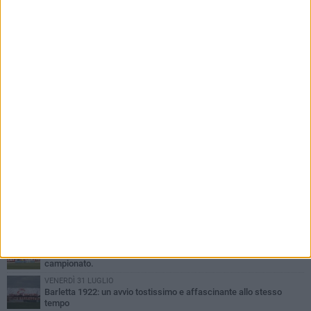
PIÙ LETTI QUESTA SETTIMANA
GIOVEDÌ 6 AGOSTO
Addio a mister Marchioro. L'uomo del Barletta in B
SABATO 1 AGOSTO
Poker di Da Silva, Barletta batte Soccer Trani 4-1 in amichevole
VENERDÌ 31 LUGLIO
Serie C Sky Wifi: fissate date e orari delle prime otto giornate di
campionato.
VENERDÌ 31 LUGLIO
Barletta 1922: un avvio tostissimo e affascinante allo stesso
tempo