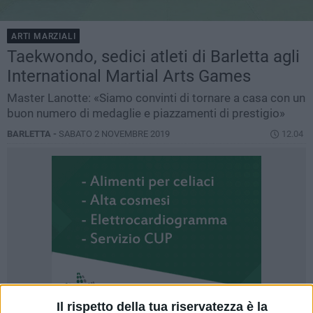
ARTI MARZIALI
Taekwondo, sedici atleti di Barletta agli
International Martial Arts Games
Master Lanotte: «Siamo convinti di tornare a casa con un
buon numero di medaglie e piazzamenti di prestigio»
BARLETTA -
SABATO 2 NOVEMBRE 2019
12.04
Il rispetto della tua riservatezza è la