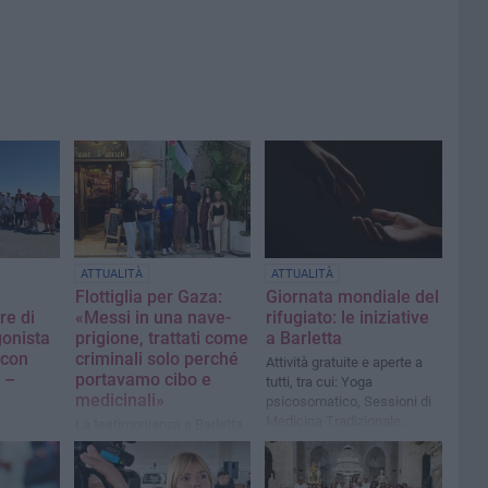
ATTUALITÀ
ATTUALITÀ
Flottiglia per Gaza:
Giornata mondiale del
re di
«Messi in una nave-
rifugiato: le iniziative
gonista
prigione, trattati come
a Barletta
 con
criminali solo perché
Attività gratuite e aperte a
 –
portavamo cibo e
tutti, tra cui: Yoga
medicinali»
psicosomatico, Sessioni di
Medicina Tradizionale
La testimonianza a Barletta
Cinese (MTC) e bagni di
a pochi giorni rilascio delle
bilità e
suono
attiviste e degli attivisti
tagoniste
Domenico Centrone, Sara
glio Fucci