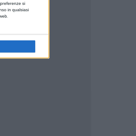
 preferenze si
nso in qualsiasi
 web.