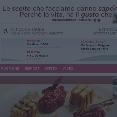
PI
24.5
°C
CIELO SERENO
NOTIZIE D
31.5°
OGGI MIN
24.5°
MAX
A
BARLETTA
DIRETTORE
ANTO
RUBRICHE
IREPORT
METEO
VIDEO