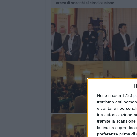
Torneo di scacchi al circolo unione
I
Noi e i nostri 1733
p
trattiamo dati person
e contenuti personali
tua autorizzazione no
tramite la scansione 
le finalità sopra des
preferenze prima di 