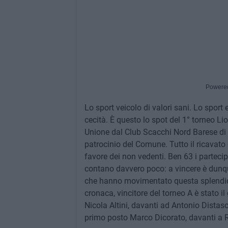
Powere
Lo sport veicolo di valori sani. Lo sport 
cecità. È questo lo spot del 1° torneo Li
Unione dal Club Scacchi Nord Barese di B
patrocinio del Comune. Tutto il ricavato 
favore dei non vedenti. Ben 63 i partecipa
contano davvero poco: a vincere è dunque 
che hanno movimentato questa splendida i
cronaca, vincitore del torneo A è stato 
Nicola Altini, davanti ad Antonio Distaso
primo posto Marco Dicorato, davanti a 