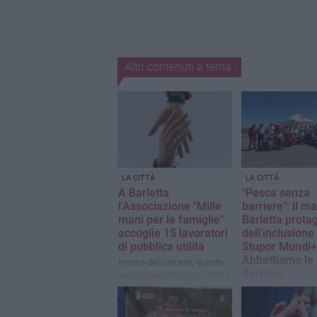
Altri contenuti a tema
LA CITTÀ
LA CITTÀ
A Barletta
"Pesca senza
l'Associazione "Mille
barriere": il ma
mani per le famiglie"
Barletta prota
accoglie 15 lavoratori
dell'inclusione
di pubblica utilità
Stupor Mundi+
Abbattiamo le
Invece del carcere, queste
Barriere
persone presteranno attività
gratuite a favore della
Inclusione, accessi
collettività
partecipazione pro
sul pontile Ammira