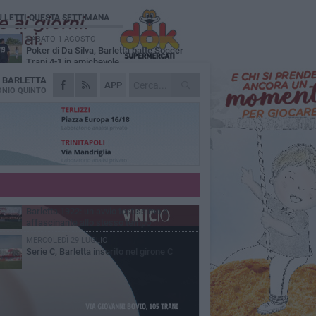
Ù LETTI QUESTA SETTIMANA
SABATO 1 AGOSTO
Poker di Da Silva, Barletta batte Soccer
Trani 4-1 in amichevole
A
BARLETTA
VENERDÌ 31 LUGLIO
APP
Serie C Sky Wifi: fissate date e orari delle
NIO QUINTO
prime otto giornate di campionato.
VENERDÌ 31 LUGLIO
Il calcio italiano piange l'immenso Franco
Baresi
GIOVEDÌ 6 AGOSTO
Addio a mister Marchioro. L'uomo del
Barletta in B
VENERDÌ 31 LUGLIO
Barletta 1922: un avvio tostissimo e
affascinante allo stesso tempo
MERCOLEDÌ 29 LUGLIO
Serie C, Barletta inserito nel girone C