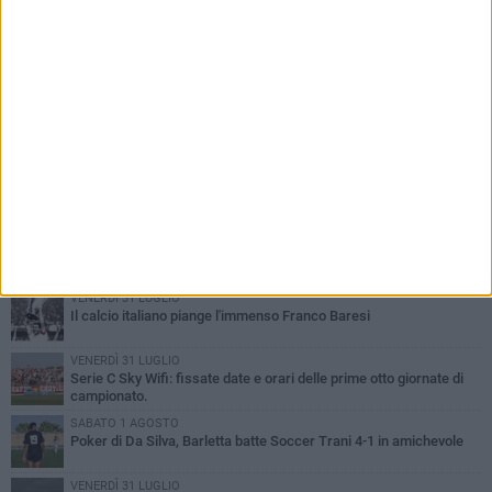
PIÙ LETTI QUESTA SETTIMANA
VENERDÌ 31 LUGLIO
Il calcio italiano piange l'immenso Franco Baresi
VENERDÌ 31 LUGLIO
Serie C Sky Wifi: fissate date e orari delle prime otto giornate di
campionato.
SABATO 1 AGOSTO
Poker di Da Silva, Barletta batte Soccer Trani 4-1 in amichevole
VENERDÌ 31 LUGLIO