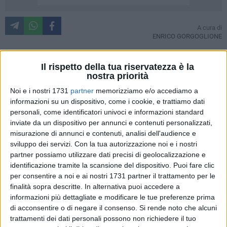
A cura di
ENRICO GORGOGLIONE
Il rispetto della tua riservatezza è la
Se non è un record, ci manca davvero poco. Barletta torna
nostra priorità
regina nella fase regionale dei Campionati Giovanili
Noi e i nostri 1731
partner
memorizziamo e/o accediamo a
Studenteschi di scacchi, disputatasi sabato 18 aprile presso
informazioni su un dispositivo, come i cookie, e trattiamo dati
il Palazzetto dello Sport di Andria e organizzata dall'Istituto
personali, come identificatori univoci e informazioni standard
Comprensivo "Verdi-Cafaro" di Andria e dal Barletta Scacchi
inviate da un dispositivo per annunci e contenuti personalizzati,
misurazione di annunci e contenuti, analisi dell'audience e
Club. Ai nastri di partenza si sono presentate ben 62
sviluppo dei servizi.
Con la tua autorizzazione noi e i nostri
formazioni, provenienti da ogni angolo della Puglia, e come
partner possiamo utilizzare dati precisi di geolocalizzazione e
accade ormai da diversi anni la Città della Disfida ha
identificazione tramite la scansione del dispositivo. Puoi fare clic
raccolto ottimi risultati. Sono ben sette i primi posti
per consentire a noi e ai nostri 1731 partner il trattamento per le
conquistati dai team barlettani su otto categorie disponibili.
finalità sopra descritte. In alternativa puoi accedere a
Nelle primarie maschili-miste, trionfa l'Istituto Comprensivo
informazioni più dettagliate e modificare le tue preferenze prima
"Musti-Dimiccoli", che ha superato la scuola "D'Azeglio" di
di acconsentire o di negare il consenso.
Si rende noto che alcuni
trattamenti dei dati personali possono non richiedere il tuo
Barletta solo per spareggio tecnico. Al primo posto nella