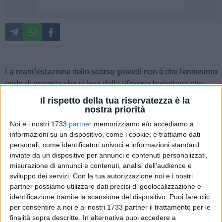
La manifestazione dello scorso giovedì non è che l'ennesimo
grido di protesta che si leva dalla tifoseria barlettana che
incessantemente ha palesato, nel corso degli ultimi anni,
Il rispetto della tua riservatezza è la
l'esigenza di dotare Barletta di uno stadio che possa definirsi
nostra priorità
tale.
Noi e i nostri 1733
partner
memorizziamo e/o accediamo a
Una matassa intricata e complessa, che ora più che mai
informazioni su un dispositivo, come i cookie, e trattiamo dati
tarpa le ali alle ambizioni di cadetteria largamente
personali, come identificatori univoci e informazioni standard
manifestate dal presidente Tatò. Il tifoso sogna un ritorno ai
inviate da un dispositivo per annunci e contenuti personalizzati,
misurazione di annunci e contenuti, analisi dell'audience e
gloriosi fasti dell'era Di Cosola e se nel 1987 l'allora stadio
sviluppo dei servizi.
Con la tua autorizzazione noi e i nostri
Comunale altri non era che una base su cui ampliare la
partner possiamo utilizzare dati precisi di geolocalizzazione e
capienza di spalti e tribune, oggi dell'attuale "Puttilli" società
identificazione tramite la scansione del dispositivo. Puoi fare clic
e tifosi se ne vogliono sbarazzare, e in fretta.
per consentire a noi e ai nostri 1733 partner il trattamento per le
finalità sopra descritte. In alternativa puoi accedere a