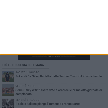
PIÙ LETTI QUESTA SETTIMANA
SABATO 1 AGOSTO
Poker di Da Silva, Barletta batte Soccer Trani 4-1 in amichevole
VENERDÌ 31 LUGLIO
Serie C Sky Wifi: fissate date e orari delle prime otto giornate di
campionato.
VENERDÌ 31 LUGLIO
Il calcio italiano piange l'immenso Franco Baresi