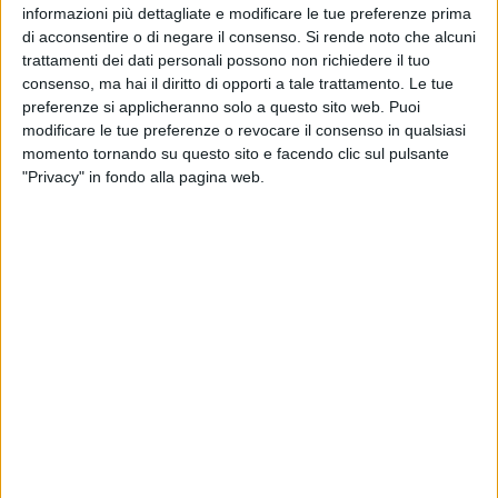
Tante le ipotesi prese in considerazione: demolizione e
informazioni più dettagliate e modificare le tue preferenze prima
ricostruzione progressiva dei vari settori, restyling dell'attuale
di acconsentire o di negare il consenso.
Si rende noto che alcuni
trattamenti dei dati personali possono non richiedere il tuo
struttura, fino addirittura ad arrivare alla soluzione degli
consenso, ma hai il diritto di opporti a tale trattamento. Le tue
spalti modulari sulla pista di atletica. Nel frattempo quel che
preferenze si applicheranno solo a questo sito web. Puoi
tristemente si può vedere ancora oggi – alla vigilia di una
modificare le tue preferenze o revocare il consenso in qualsiasi
stagione ricca di aspettative - è uno stadio rattoppato,
momento tornando su questo sito e facendo clic sul pulsante
costretto a limitare la capienza al di sotto dei 4000 posti a
"Privacy" in fondo alla pagina web.
sedere per garantire gli standard di sicurezza, con un tribuna
ai limiti della decenza e una sfilza di vetrate a rovinare la
visuale degli spettatori. Insomma, così proprio non si può
andare avanti.
Le soluzioni al rebus
Quel che è certo è che il Barletta ha bisogno di adeguare
quanto prima il Puttilli alle normative che impongono la
capienza minima di 10.000 posti a sedere per poter
disputare un campionato di serie B. A ben vedere non si
tratta di presunzione ma di una scelta responsabile, in linea
con le ambizioni della società. E quindi, accantonata