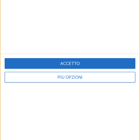
Per informazioni sui corsi di pallavolo: A.S.D. New Axia
volley, 3291646556 (dalle 9:00 alle 12:30/ dalle 17:00 alle
20:30)
ACCETTO
PIÙ OPZIONI