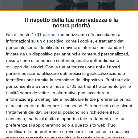
Il rispetto della tua riservatezza è la
A cura di
nostra priorità
PETER STRAYDER
Noi e i nostri 1731
partner
memorizziamo e/o accediamo a
informazioni su un dispositivo, come i cookie, e trattiamo dati
personali, come identificatori univoci e informazioni standard
Decisamente un fine settimana amaro per l'A.s.d. New Axia
inviate da un dispositivo per annunci e contenuti personalizzati,
volley.
misurazione di annunci e contenuti, analisi dell'audience e
sviluppo dei servizi.
Con la tua autorizzazione noi e i nostri
partner possiamo utilizzare dati precisi di geolocalizzazione e
Nella gara casalinga contro il Livinguisp80 di Alberobello, la
identificazione tramite la scansione del dispositivo. Puoi fare clic
compagine barlettana, in appena un'ora di gioco, viene
per consentire a noi e ai nostri 1731 partner il trattamento per le
facilmente sconfitta.
finalità sopra descritte. In alternativa puoi accedere a
informazioni più dettagliate e modificare le tue preferenze prima
Dopo l'incoraggiante prestazione nel turno precedente contro
di acconsentire o di negare il consenso.
Si rende noto che alcuni
il Modugno (
gara persa 3 a 2 n.d.r.
) si attendeva qualcosa di
trattamenti dei dati personali possono non richiedere il tuo
più dalle atlete di mister Porcelluzzi, relegato tra il pubblico a
consenso, ma hai il diritto di opporti a tale trattamento. Le tue
preferenze si applicheranno solo a questo sito web. Puoi
causa di una squalifica. Le ragazze dell'Axia non riescono
modificare le tue preferenze o revocare il consenso in qualsiasi
mai ad entrare in partita e cedono inesorabilmente punti e
momento tornando su questo sito e facendo clic sul pulsante