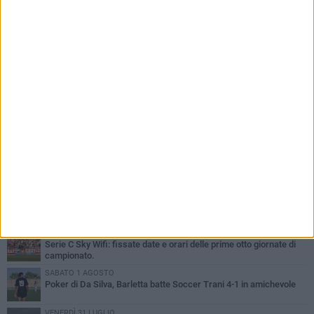
PIÙ LETTI QUESTA SETTIMANA
VENERDÌ 31 LUGLIO
Il calcio italiano piange l'immenso Franco Baresi
VENERDÌ 31 LUGLIO
Serie C Sky Wifi: fissate date e orari delle prime otto giornate di
campionato.
SABATO 1 AGOSTO
Poker di Da Silva, Barletta batte Soccer Trani 4-1 in amichevole
VENERDÌ 31 LUGLIO