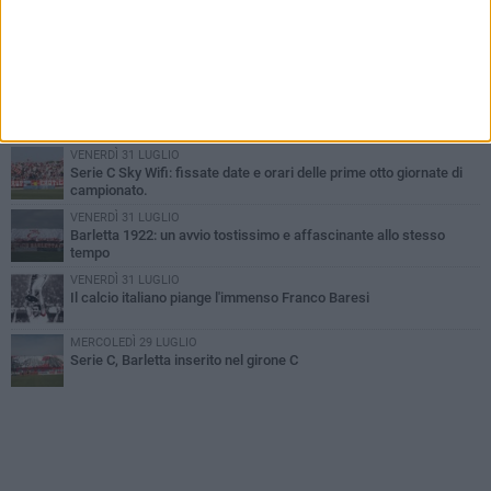
GIOVEDÌ 6 AGOSTO
Addio a mister Marchioro. L'uomo del Barletta in B
SABATO 1 AGOSTO
Poker di Da Silva, Barletta batte Soccer Trani 4-1 in amichevole
VENERDÌ 31 LUGLIO
Serie C Sky Wifi: fissate date e orari delle prime otto giornate di
campionato.
VENERDÌ 31 LUGLIO
Barletta 1922: un avvio tostissimo e affascinante allo stesso
tempo
VENERDÌ 31 LUGLIO
Il calcio italiano piange l'immenso Franco Baresi
MERCOLEDÌ 29 LUGLIO
Serie C, Barletta inserito nel girone C