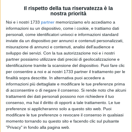
Il rispetto della tua riservatezza è la
nostra priorità
A cura di
PETER STRAYDER
Noi e i nostri 1733
partner
memorizziamo e/o accediamo a
informazioni su un dispositivo, come i cookie, e trattiamo dati
personali, come identificatori univoci e informazioni standard
inviate da un dispositivo per annunci e contenuti personalizzati,
Puntuali come un orologio svizzero, le atlete dell'A.s.d. New
misurazione di annunci e contenuti, analisi dell'audience e
Axia volley si sono riunite alle ore 8:00 presso la litoranea di
sviluppo dei servizi.
Con la tua autorizzazione noi e i nostri
Ponente per l'inizio degli allenamenti estivi.
partner possiamo utilizzare dati precisi di geolocalizzazione e
identificazione tramite la scansione del dispositivo. Puoi fare clic
Il gruppo sosterrà un periodo intensivo di preparazione fisica
per consentire a noi e ai nostri 1733 partner il trattamento per le
finalità sopra descritte. In alternativa puoi accedere a
con particolare attenzione alla pesistica e al lavoro di
informazioni più dettagliate e modificare le tue preferenze prima
tonificazione muscolare in acqua. La frequenza delle sedute
di acconsentire o di negare il consenso.
Si rende noto che alcuni
sarà molto elevata infatti, per ben tre giorni a settimana, gli
trattamenti dei dati personali possono non richiedere il tuo
allenamenti saranno doppi (mattina e pomeriggio).
consenso, ma hai il diritto di opporti a tale trattamento. Le tue
preferenze si applicheranno solo a questo sito web. Puoi
La squadra è ancora a ranghi ridotti. Assente il capitano
modificare le tue preferenze o revocare il consenso in qualsiasi
Mastrototaro che sta osservando un lungo periodo di riposo
momento tornando su questo sito e facendo clic sul pulsante
"Privacy" in fondo alla pagina web.
per ristabilirsi completamente dalla fascite plantare.