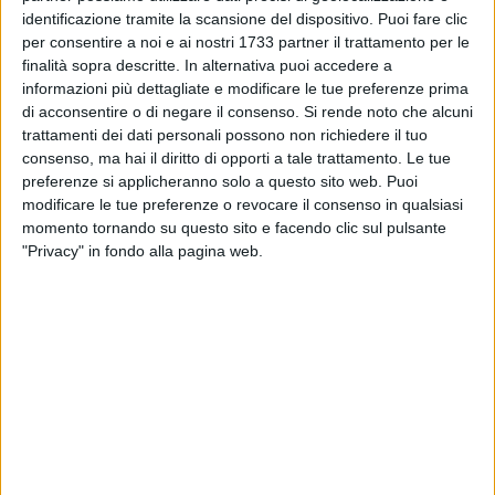
identificazione tramite la scansione del dispositivo. Puoi fare clic
per consentire a noi e ai nostri 1733 partner il trattamento per le
finalità sopra descritte. In alternativa puoi accedere a
A cura di
informazioni più dettagliate e modificare le tue preferenze prima
PETER STRAYDER
di acconsentire o di negare il consenso.
Si rende noto che alcuni
trattamenti dei dati personali possono non richiedere il tuo
consenso, ma hai il diritto di opporti a tale trattamento. Le tue
preferenze si applicheranno solo a questo sito web. Puoi
L' A.s.d. New Axia volley sarà impegnata stasera alle 20:00,
modificare le tue preferenze o revocare il consenso in qualsiasi
tra le mura amiche della palestra succursale "Fieramosca" in
momento tornando su questo sito e facendo clic sul pulsante
via Botticelli, contro l'Atletico P. Sport Centre.
"Privacy" in fondo alla pagina web.
L'impegno pare proibitivo per le atlete di mister Porcelluzzi.
Infatti, la compagine ospite occupa il primo posto in
classifica a punteggio pieno e fino ad ora non ha concesso
neanche un set alle avversarie!
L' Axia dovrà fare i conti con le pesanti assenze di Prezioso,
Lo Giudice e Bracco. Problemi alla schiena per Guaglione, lo
staff medico sta cercando do recuperare in extemis l'esperta