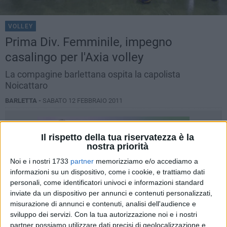
VOLLEY
Prima Div. Femminile, impegno
casalingo per l'Axia volley
La compagine barlettana ospita la capolista
Noicattaro
BARLETTA -
SABATO 12 FEBBRAIO 2011
Il rispetto della tua riservatezza è la
nostra priorità
Noi e i nostri 1733
partner
memorizziamo e/o accediamo a
informazioni su un dispositivo, come i cookie, e trattiamo dati
personali, come identificatori univoci e informazioni standard
inviate da un dispositivo per annunci e contenuti personalizzati,
misurazione di annunci e contenuti, analisi dell'audience e
sviluppo dei servizi.
Con la tua autorizzazione noi e i nostri
partner possiamo utilizzare dati precisi di geolocalizzazione e