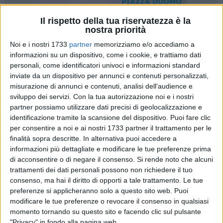
Il rispetto della tua riservatezza è la
nostra priorità
15
A cura di
Noi e i nostri 1733
partner
memorizziamo e/o accediamo a
COSIMO CAMPANELLA
informazioni su un dispositivo, come i cookie, e trattiamo dati
personali, come identificatori univoci e informazioni standard
inviate da un dispositivo per annunci e contenuti personalizzati,
Nulla da fare. Nonostante gli ultimi risultati sul campo ci
misurazione di annunci e contenuti, analisi dell'audience e
avevano parlato di una Molfetta Sportiva con un pareggio e
sviluppo dei servizi.
Con la tua autorizzazione noi e i nostri
una sconfitta di misura, ma soprattutto di una finalmente
partner possiamo utilizzare dati precisi di geolocalizzazione e
identificazione tramite la scansione del dispositivo. Puoi fare clic
ritrovata dignità calcistica, dopo lo 0-3 a tavolino nella
per consentire a noi e ai nostri 1733 partner il trattamento per le
partita di coppa contro gli Eagles Bisceglie, a beneficiare
finalità sopra descritte. In alternativa puoi accedere a
questa volta del gentile omaggio sotto forma di vittoria a
informazioni più dettagliate e modificare le tue preferenze prima
tavolino da parte di quello, che vuoi o non vuoi, resta pur
di acconsentire o di negare il consenso.
Si rende noto che alcuni
sempre il titolo sportivo più illustre della città che fu di
trattamenti dei dati personali possono non richiedere il tuo
Gaetano Salvemini, è questa volta l'Etra Barletta.
consenso, ma hai il diritto di opporti a tale trattamento. Le tue
preferenze si applicheranno solo a questo sito web. Puoi
modificare le tue preferenze o revocare il consenso in qualsiasi
I ragazzi di Antonio Maino, presentatisi regolarmente al
momento tornando su questo sito e facendo clic sul pulsante
Benedetto Petrone di Molfetta, hanno ben presto dovuti
"Privacy" in fondo alla pagina web.