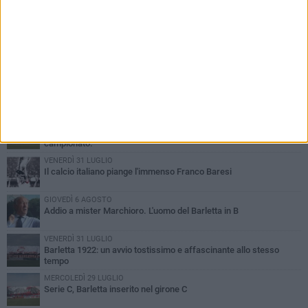
PIÙ LETTI QUESTA SETTIMANA
SABATO 1 AGOSTO
Poker di Da Silva, Barletta batte Soccer Trani 4-1 in amichevole
VENERDÌ 31 LUGLIO
Serie C Sky Wifi: fissate date e orari delle prime otto giornate di
campionato.
VENERDÌ 31 LUGLIO
Il calcio italiano piange l'immenso Franco Baresi
GIOVEDÌ 6 AGOSTO
Addio a mister Marchioro. L'uomo del Barletta in B
VENERDÌ 31 LUGLIO
Barletta 1922: un avvio tostissimo e affascinante allo stesso
tempo
MERCOLEDÌ 29 LUGLIO
Serie C, Barletta inserito nel girone C