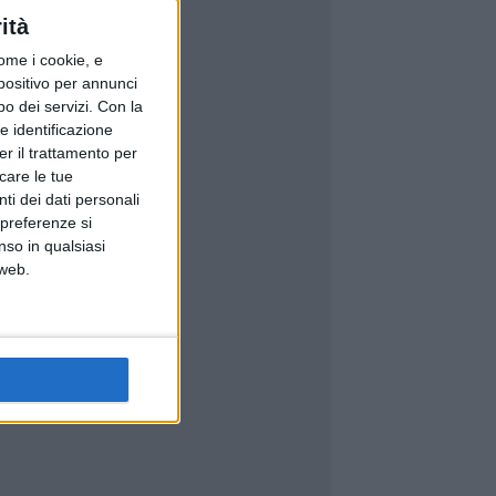
ità
ome i cookie, e
spositivo per annunci
o dei servizi.
Con la
e identificazione
er il trattamento per
icare le tue
ti dei dati personali
 preferenze si
nso in qualsiasi
 web.