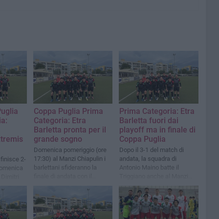
uglia
Coppa Puglia Prima
Prima Categoria: Etra
a:
Categoria: Etra
Barletta fuori dai
Barletta pronta per il
playoff ma in finale di
xtremis
grande sogno
Coppa Puglia
Domenica pomeriggio (ore
Dopo il 3-1 del match di
17:30) al Manzi Chiapulin i
andata, la squadra di
finisce 2-
barlettani sfideranno la
Antonio Maino batte il
 domenica
finale di andata con il
Triggiano anche al Manzi
Dimitri
fortissimo FC Manduria
Chiapulin con un rotondo 4-0