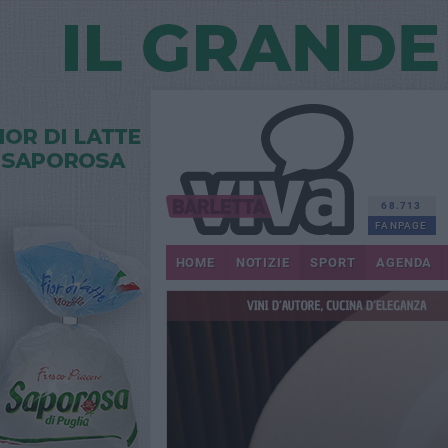
68.713
FANPAGE
HOME
NOTIZIE
SPORT
AGENDA