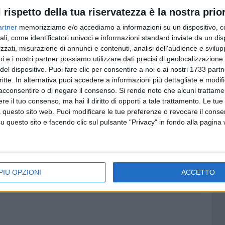
partita in meno, l'Ideale Bari, anch'essa vittoriosa in
l rispetto della tua riservatezza è la nostra prior
entre a quattro punti dal primo posto c'è il Passion Sport
artner
memorizziamo e/o accediamo a informazioni su un dispositivo, c
in meno rispetto al Triggiano.
ali, come identificatori univoci e informazioni standard inviate da un di
zzati, misurazione di annunci e contenuti, analisi dell'audience e svilupp
ata del girone A di Prima Categoria hanno visto la netta
i e i nostri partner possiamo utilizzare dati precisi di geolocalizzazione 
 sul campo del Bitetto, il successo esterno dell'Audace
del dispositivo. Puoi fare clic per consentire a noi e ai nostri 1733 partn
tonto, e il 7-0 dell'Uniti per Cerignola in casa della
critte. In alternativa puoi accedere a informazioni più dettagliate e modif
acconsentire o di negare il consenso.
Si rende noto che alcuni trattamen
e il tuo consenso, ma hai il diritto di opporti a tale trattamento. Le tue
 questo sito web. Puoi modificare le tue preferenze o revocare il conse
bbe vedersela (il condizionale è d'obbligo…) con la
questo sito e facendo clic sul pulsante "Privacy" in fondo alla pagina
nato nel quale, salvo epocali cause di forza maggiore,
per l'Etra Barletta, e la quarta retrocessione consecutiva
PIÙ OPZIONI
ACCETTO