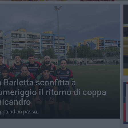
 Barletta sconfitta a
meriggio il ritorno di coppa
nicandro
coppa ad un passo.