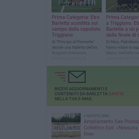
Prima Categoria: Etra
Prima Categori
Barletta sconfitta sul
a Triggiano. Et
campo della capolista
Barletta a un 
Triggiano
dalla finale di
Al "Principe di Piemonte"
Di Niso, Palmitessa
decide una tripletta dell'ex
fanno volare la squ
Ruggiero Delorenzo.
Maino. Nell'altra s
Domenica ultima di
successo del FC M
campionato con l'Audace
Ruffano
Cagnano
RICEVI AGGIORNAMENTI E
CONTENUTI DA BARLETTA
GRATIS
NELLA TUA E-MAIL
6 AGOSTO 2026
Ampliamento San Procop
Collettivo Exit: «Nessuna
fine»