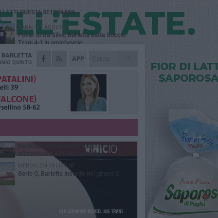
Ù LETTI QUESTA SETTIMANA
SABATO 1 AGOSTO
Poker di Da Silva, Barletta batte Soccer
Trani 4-1 in amichevole
A
BARLETTA
VENERDÌ 31 LUGLIO
APP
Serie C Sky Wifi: fissate date e orari delle
NIO QUINTO
prime otto giornate di campionato.
VENERDÌ 31 LUGLIO
Il calcio italiano piange l'immenso Franco
Baresi
GIOVEDÌ 6 AGOSTO
Addio a mister Marchioro. L'uomo del
Barletta in B
VENERDÌ 31 LUGLIO
Barletta 1922: un avvio tostissimo e
affascinante allo stesso tempo
MERCOLEDÌ 29 LUGLIO
Serie C, Barletta inserito nel girone C