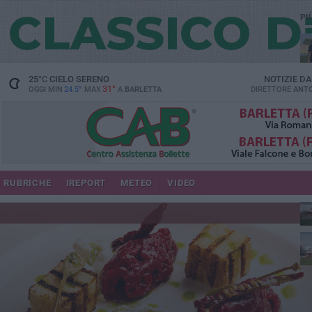
PI
25
°C
CIELO SERENO
NOTIZIE D
31°
OGGI MIN
24.5°
MAX
A
BARLETTA
DIRETTORE
ANTO
RUBRICHE
IREPORT
METEO
VIDEO