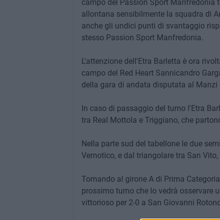
campo del Passion Sport Manfredonia terz
allontana sensibilmente la squadra di An
anche gli undici punti di svantaggio rispe
stesso Passion Sport Manfredonia.
L'attenzione dell'Etra Barletta è ora rivo
campo del Red Heart Sannicandro Gargani
della gara di andata disputata al Manzi 
In caso di passaggio del turno l'Etra Bar
tra Real Mottola e Triggiano, che partono
Nella parte sud del tabellone le due sem
Vernotico, e dal triangolare tra San Vi
Tornando al girone A di Prima Categoria, 
prossimo turno che lo vedrà osservare un t
vittorioso per 2-0 a San Giovanni Roton