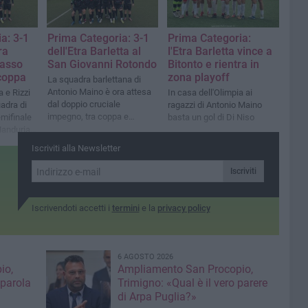
a: 3-1
Prima Categoria: 3-1
Prima Categoria:
ra
dell'Etra Barletta al
l'Etra Barletta vince a
passo
San Giovanni Rotondo
Bitonto e rientra in
 coppa
zona playoff
La squadra barlettana di
Antonio Maino è ora attesa
 e Rizzi
In casa dell'Olimpia ai
dal doppio cruciale
adra di
ragazzi di Antonio Maino
impegno, tra coppa e
emifinale
basta un gol di Di Niso
campionato, in casa del
anduria a
fortissimo Triggiano
Iscriviti alla Newsletter
Iscriviti
Iscrivendoti accetti i
termini
e la
privacy policy
6 AGOSTO 2026
io,
Ampliamento San Procopio,
 parola
Trimigno: «Qual è il vero parere
di Arpa Puglia?»