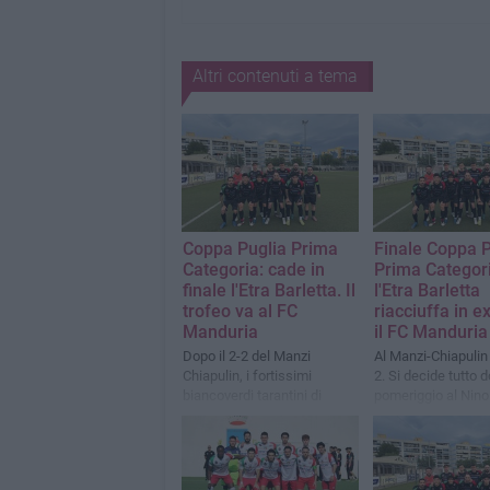
Altri contenuti a tema
Coppa Puglia Prima
Finale Coppa P
Categoria: cade in
Prima Categori
finale l'Etra Barletta. Il
l'Etra Barletta
trofeo va al FC
riacciuffa in e
Manduria
il FC Manduria
Dopo il 2-2 del Manzi
Al Manzi-Chiapulin 
Chiapulin, i fortissimi
2. Si decide tutto
biancoverdi tarantini di
pomeriggio al Nino 
impongono 5-2 al Nino
Dimitri