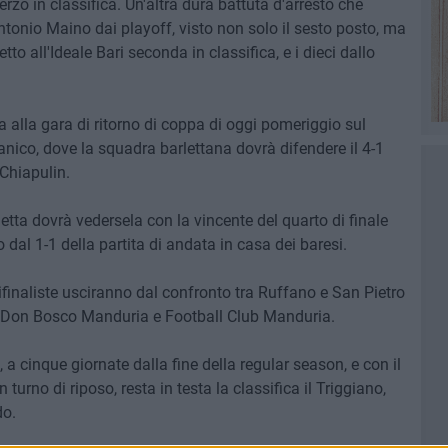
o in classifica. Un'altra dura battuta d'arresto che
tonio Maino dai playoff, visto non solo il sesto posto, ma
tto all'Ideale Bari seconda in classifica, e i dieci dallo
lta alla gara di ritorno di coppa di oggi pomeriggio sul
co, dove la squadra barlettana dovrà difendere il 4-1
Chiapulin.
letta dovrà vedersela con la vincente del quarto di finale
 dal 1-1 della partita di andata in casa dei baresi.
ifinaliste usciranno dal confronto tra Ruffano e San Pietro
to, Don Bosco Manduria e Football Club Manduria.
a cinque giornate dalla fine della regular season, e con il
urno di riposo, resta in testa la classifica il Triggiano,
do.