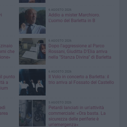
6 AGOSTO 2026
i
Addio a mister Marchioro.
L'uomo del Barletta in B
6 AGOSTO 2026
nzinaio
Dopo l'aggressione al Parco
orni che
Rossani, Giuditta D'Elia arriva
ione»
nella "Stanza Divina" di Barletta
6 AGOSTO 2026
il punto
Il Volo in concerto a Barletta: il
ità a
trio arriva al Fossato del Castello
mium
5 AGOSTO 2026
edì
Petardi lanciati in un'attività
area
commerciale: «Ora basta. La
sicurezza delle periferie è
un'emergenza»