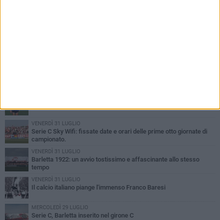
PIÙ LETTI QUESTA SETTIMANA
GIOVEDÌ 6 AGOSTO
Addio a mister Marchioro. L'uomo del Barletta in B
SABATO 1 AGOSTO
Poker di Da Silva, Barletta batte Soccer Trani 4-1 in amichevole
VENERDÌ 31 LUGLIO
Serie C Sky Wifi: fissate date e orari delle prime otto giornate di
campionato.
VENERDÌ 31 LUGLIO
Barletta 1922: un avvio tostissimo e affascinante allo stesso
tempo
VENERDÌ 31 LUGLIO
Il calcio italiano piange l'immenso Franco Baresi
MERCOLEDÌ 29 LUGLIO
Serie C, Barletta inserito nel girone C