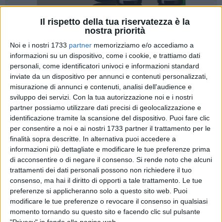
Il rispetto della tua riservatezza è la
nostra priorità
2
A cura di
COSIMO CAMPANELLA
Noi e i nostri 1733
partner
memorizziamo e/o accediamo a
informazioni su un dispositivo, come i cookie, e trattiamo dati
personali, come identificatori univoci e informazioni standard
inviate da un dispositivo per annunci e contenuti personalizzati,
Vittorioso esordio in campionato per la nuova Etra Barletta,
misurazione di annunci e contenuti, analisi dell'audience e
che sul sintetico del "Manzi Chiapulin" superano per 3-2 lo
sviluppo dei servizi.
Con la tua autorizzazione noi e i nostri
Sporting Apricena al termine di una partita vibrante e
partner possiamo utilizzare dati precisi di geolocalizzazione e
combattuta.
identificazione tramite la scansione del dispositivo. Puoi fare clic
per consentire a noi e ai nostri 1733 partner il trattamento per le
Il match inaugurale del girone A di prima Categoria pugliese
finalità sopra descritte. In alternativa puoi accedere a
informazioni più dettagliate e modificare le tue preferenze prima
si incanala subito bene per la formazione biancorossa che
di acconsentire o di negare il consenso.
Si rende noto che alcuni
passa in vantaggio con una rete di Bartolo Filannino,
trattamenti dei dati personali possono non richiedere il tuo
subisce il pareggio dauno con Brattoli, per poi riportarsi in
consenso, ma hai il diritto di opporti a tale trattamento. Le tue
vantaggio grazie a un calcio di rigore trasformato dal
preferenze si applicheranno solo a questo sito web. Puoi
veterano Andrea Tumolo. Rigore che scatena le proteste dei
modificare le tue preferenze o revocare il consenso in qualsiasi
giocatori dello Sporting Apricena nei confronti della giudice
momento tornando su questo sito e facendo clic sul pulsante