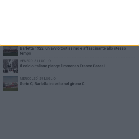
SABATO 1 AGOSTO
Poker di Da Silva, Barletta batte Soccer Trani 4-1 in amichevole
VENERDÌ 31 LUGLIO
Serie C Sky Wifi: fissate date e orari delle prime otto giornate di
campionato.
VENERDÌ 31 LUGLIO
Barletta 1922: un avvio tostissimo e affascinante allo stesso
tempo
VENERDÌ 31 LUGLIO
Il calcio italiano piange l'immenso Franco Baresi
MERCOLEDÌ 29 LUGLIO
Serie C, Barletta inserito nel girone C