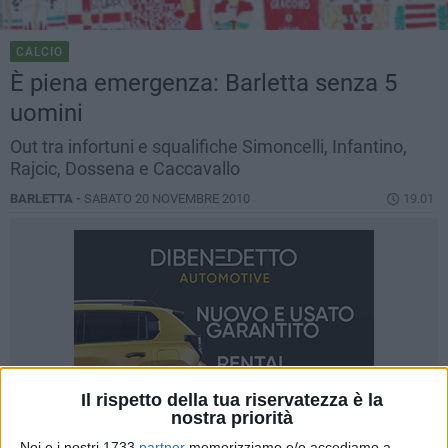
CALCIO
È piena emergenza: Barletta senza 5
uomini
Out tra infortuni e squalifiche Simoncelli, Infantino,
Rajcic, Dossena e Caccavallo
BARLETTA -
SABATO 20 NOVEMBRE 2010
19.01
Il rispetto della tua riservatezza è la
nostra priorità
Noi e i nostri 1733
partner
memorizziamo e/o accediamo a