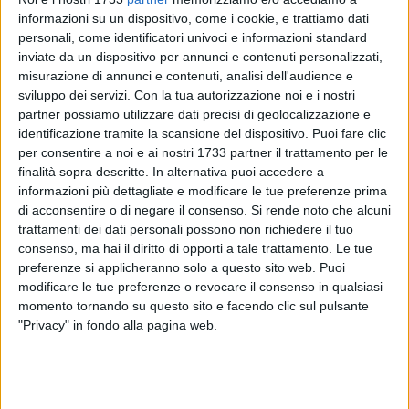
informazioni su un dispositivo, come i cookie, e trattiamo dati
personali, come identificatori univoci e informazioni standard
inviate da un dispositivo per annunci e contenuti personalizzati,
A cura di
misurazione di annunci e contenuti, analisi dell'audience e
ENRICO GORGOGLIONE
sviluppo dei servizi.
Con la tua autorizzazione noi e i nostri
partner possiamo utilizzare dati precisi di geolocalizzazione e
identificazione tramite la scansione del dispositivo. Puoi fare clic
per consentire a noi e ai nostri 1733 partner il trattamento per le
Ultima rifinitura del Barletta Calcio in vista dell'incontro di
finalità sopra descritte. In alternativa puoi accedere a
domani contro il Viareggio, valevole per la quattordicesima
informazioni più dettagliate e modificare le tue preferenze prima
giornata del Campionato di Prima Divisione, Girone B.
di acconsentire o di negare il consenso.
Si rende noto che alcuni
Stamane i biancorossi hanno svolto una regolare seduta
trattamenti dei dati personali possono non richiedere il tuo
d'allenamento, al termine della quale mister Sciannimanico
consenso, ma hai il diritto di opporti a tale trattamento. Le tue
ha diramato la lista dei convocati:
preferenze si applicheranno solo a questo sito web. Puoi
modificare le tue preferenze o revocare il consenso in qualsiasi
momento tornando su questo sito e facendo clic sul pulsante
Portier
i: Dimasi, Tesoniero;
"Privacy" in fondo alla pagina web.
Difensori
: Anselmi, Frezza, Galeoto, Ischia, Lucioni, Lorusso,
Masiero, Perico;
Centrocampisti
: Agnelli, Bellomo, D'Allocco, Guerri,
Menicozzo;