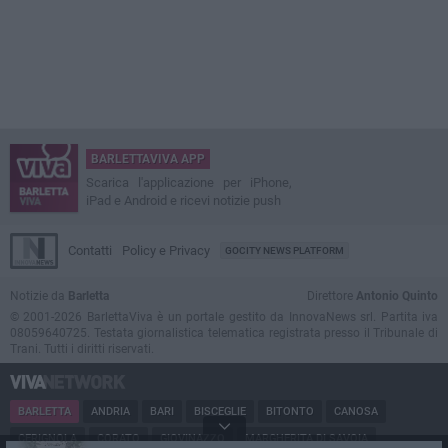
BARLETTAVIVA APP
Scarica l'applicazione per iPhone,
iPad e Android e ricevi notizie push
Contatti
Policy e Privacy
GOCITY NEWS PLATFORM
Notizie da
Barletta
Direttore
Antonio Quinto
© 2001-2026 BarlettaViva è un portale gestito da InnovaNews srl. Partita iva
08059640725. Testata giornalistica telematica registrata presso il Tribunale di
Trani. Tutti i diritti riservati.
BARLETTA
ANDRIA
BARI
BISCEGLIE
BITONTO
CANOSA
CERIGNOLA
CORATO
GIOVINAZZO
MARGHERITA DI SAVOIA