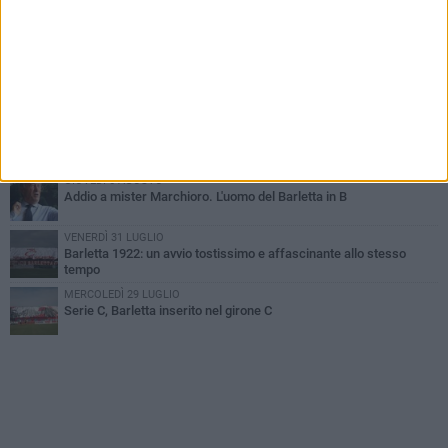
SABATO 1 AGOSTO
Poker di Da Silva, Barletta batte Soccer Trani 4-1 in amichevole
VENERDÌ 31 LUGLIO
Serie C Sky Wifi: fissate date e orari delle prime otto giornate di
campionato.
VENERDÌ 31 LUGLIO
Il calcio italiano piange l'immenso Franco Baresi
GIOVEDÌ 6 AGOSTO
Addio a mister Marchioro. L'uomo del Barletta in B
VENERDÌ 31 LUGLIO
Barletta 1922: un avvio tostissimo e affascinante allo stesso
tempo
MERCOLEDÌ 29 LUGLIO
Serie C, Barletta inserito nel girone C