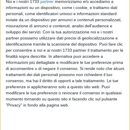
Noi e i nostri 1733
partner
memorizziamo e/o accediamo a
informazioni su un dispositivo, come i cookie, e trattiamo dati
personali, come identificatori univoci e informazioni standard
inviate da un dispositivo per annunci e contenuti personalizzati,
A cura di
ANTONIO GARGANO
misurazione di annunci e contenuti, analisi dell'audience e
sviluppo dei servizi.
Con la tua autorizzazione noi e i nostri
partner possiamo utilizzare dati precisi di geolocalizzazione e
identificazione tramite la scansione del dispositivo. Puoi fare clic
Nessuna sanzione economica per gli episodi riscontrati in
per consentire a noi e ai nostri 1733 partner il trattamento per le
Pompei-Barletta
. Il ricorso presentato dal club biancorosso è
finalità sopra descritte. In alternativa puoi accedere a
stato accolto dalla Corte Sportiva di Appello Nazionale,
informazioni più dettagliate e modificare le tue preferenze prima
cancellando così la multa di 1700 euro comminata dal
di acconsentire o di negare il consenso.
Si rende noto che alcuni
Giudice Sportivo
dopo la trasferta del Bellucci, conclusasi
trattamenti dei dati personali possono non richiedere il tuo
consenso, ma hai il diritto di opporti a tale trattamento. Le tue
con il successo della squadra di Paci per 2-0 grazie ai gol di
preferenze si applicheranno solo a questo sito web. Puoi
Malcore e Coccia. Questo il comunicato diramato dalla
modificare le tue preferenze o revocare il consenso in qualsiasi
società:
momento tornando su questo sito e facendo clic sul pulsante
"Privacy" in fondo alla pagina web.
«
La Corte Sportiva di Appello Nazionale ha accolto il ricorso
presentato dalla S.S.D. Barletta Calcio 1922 per l'ammenda
di 1.700 euro comminata per presunti episodi avvenuti in