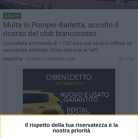
CALCIO
Multa in Pompei-Barletta, accolto il
ricorso del club biancorosso
Cancellata ammenda di 1700 euro per sputi e offese ad
assistente arbitrale, tifosi estranei ai fatti
BARLETTA -
GIOVEDÌ 26 FEBBRAIO 2026
17.59
Il rispetto della tua riservatezza è la
nostra priorità