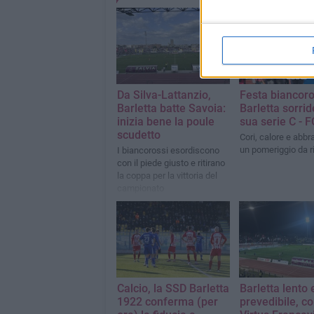
Da Silva-Lattanzio,
Festa biancoro
Barletta batte Savoia:
Barletta sorrid
inizia bene la poule
sua serie C - 
scudetto
Cori, calore e abbr
un pomeriggio da r
I biancorossi esordiscono
con il piede giusto e ritirano
la coppa per la vittoria del
campionato
Calcio, la SSD Barletta
Barletta lento 
1922 conferma (per
prevedibile, co