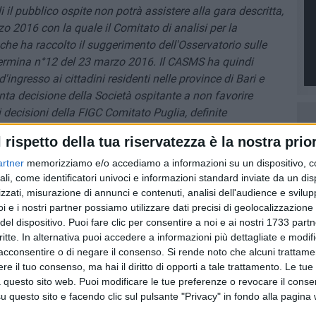
i il pubblico ospite non potrà assistere alla gara descritta,
o 2016 con la quale il Comitato di analisi per la
che ha raccolto il suggerimento dell'Osservatorio sulle
etermina n°12 del 23 marzo 2016. Il CASMS ha quindi
 d'ingresso ai cittadini residenti nelle province di Bari e
nta decisione della Società ospitante a non favorire
ti decisioni della FIGC Comitato Puglia, definite
egabili", ma in realtà inesistenti, passano in secondo
l rispetto della tua riservatezza è la nostra prior
 alla decisione SUPREMA del CASMS
».
artner
memorizziamo e/o accediamo a informazioni su un dispositivo, c
ali, come identificatori univoci e informazioni standard inviate da un di
zzati, misurazione di annunci e contenuti, analisi dell'audience e svilupp
i e i nostri partner possiamo utilizzare dati precisi di geolocalizzazione 
del dispositivo. Puoi fare clic per consentire a noi e ai nostri 1733 partn
critte. In alternativa puoi accedere a informazioni più dettagliate e modif
acconsentire o di negare il consenso.
Si rende noto che alcuni trattamen
e il tuo consenso, ma hai il diritto di opporti a tale trattamento. Le tue
 questo sito web. Puoi modificare le tue preferenze o revocare il conse
questo sito e facendo clic sul pulsante "Privacy" in fondo alla pagina