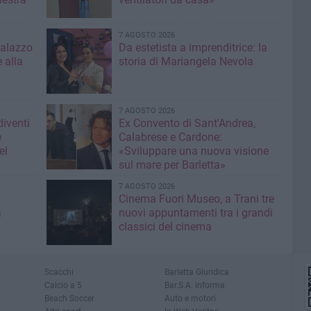
7 AGOSTO 2026
Palazzo
Da estetista a imprenditrice: la
 alla
storia di Mariangela Nevola
7 AGOSTO 2026
diventi
Ex Convento di Sant'Andrea,
e
Calabrese e Cardone:
el
«Sviluppare una nuova visione
sul mare per Barletta»
7 AGOSTO 2026
Cinema Fuori Museo, a Trani tre
a
nuovi appuntamenti tra i grandi
classici del cinema
Scacchi
Barletta Giuridica
Calcio a 5
Bar.S.A. informa
Beach Soccer
Auto e motori