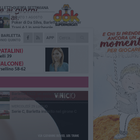
Ù LETTI QUESTA SETTIMANA
SABATO 1 AGOSTO
Poker di Da Silva, Barletta batte Soccer
Trani 4-1 in amichevole
A
BARLETTA
VENERDÌ 31 LUGLIO
APP
Serie C Sky Wifi: fissate date e orari delle
NIO QUINTO
prime otto giornate di campionato.
VENERDÌ 31 LUGLIO
Il calcio italiano piange l'immenso Franco
Baresi
GIOVEDÌ 6 AGOSTO
Addio a mister Marchioro. L'uomo del
Barletta in B
VENERDÌ 31 LUGLIO
Barletta 1922: un avvio tostissimo e
affascinante allo stesso tempo
MERCOLEDÌ 29 LUGLIO
Serie C, Barletta inserito nel girone C