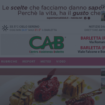
PI
33.5
°C
CIELO SERENO
NOTIZIE D
31.5°
OGGI MIN
24.5°
MAX
A
BARLETTA
DIRETTORE
ANTO
RUBRICHE
IREPORT
METEO
VIDEO