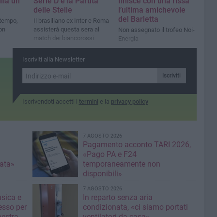
lla un
Serie D e la Partita
finisce con una rissa
delle Stelle
l’ultima amichevole
del Barletta
 tempo,
Il brasiliano ex Inter e Roma
on
assisterà questa sera al
Non assegnato il trofeo Noi-
match dei biancorossi
Energia
Iscriviti alla Newsletter
Iscriviti
Iscrivendoti accetti i
termini
e la
privacy policy
7 AGOSTO 2026
Pagamento acconto TARI 2026,
«Pago PA e F24
nata»
temporaneamente non
disponibili»
7 AGOSTO 2026
usica e
In reparto senza aria
esso per
condizionata, «ci siamo portati
hestra
ventilatori da casa»