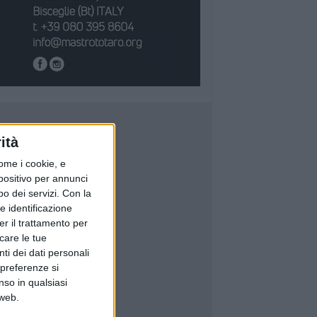
ità
ome i cookie, e
spositivo per annunci
o dei servizi.
Con la
e identificazione
er il trattamento per
icare le tue
ti dei dati personali
 preferenze si
nso in qualsiasi
 web.