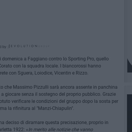
d by
di domenica a Faggiano contro lo Sporting Pro, quello
 Corato con la squadra locale. I biancorossi hanno
rete con Sguera, Loiodice, Vicentin e Rizzo.
sto che Massimo Pizzulli sarà ancora assente in panchina
to a giocare senza il sostegno del proprio pubblico. Grazie
potuto verificare le condizioni del gruppo dopo la sosta per
 la rifinitura al "Manzi-Chiapulin".
 ha deciso di diramare questa precisazione, proprio in
rletta 1922: «
In merito alle notizie che vanno