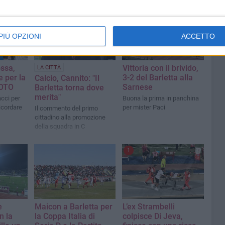
PIÙ OPZIONI
ACCETTO
ssa,
Vittoria con il brivido,
LA CITTÀ
e per la
3-2 del Barletta alla
Calcio, Cannito: "Il
FOTO
Sarnese
Barletta torna dove
merita"
acci per
Buona la prima in panchina
icordare
per mister Paci
Il commento del primo
cittadino alla promozione
della squadra in C
1
e
Maicon a Barletta per
L’ex Strambelli
n la
la Coppa Italia di
colpisce Di Jeva,