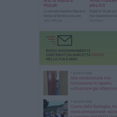
ora) la fiducia a
Virtus Francavi
Pizzulli
altro 0-0
La società esprime fiducia a
Ospiti in 10 per un
tempo al tecnico con una
ma i biancorossi n
nota ufficiale
sfondano
RICEVI AGGIORNAMENTI E
CONTENUTI DA BARLETTA
GRATIS
NELLA TUA E-MAIL
7 AGOSTO 2026
Aria condizionata non
funzionante in reparto,
«situazione già attenzio
7 AGOSTO 2026
Canne della Battaglia, m
storia protagoniste: succ
il concerto dell’AYSO Orc