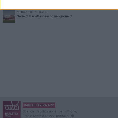
Il calcio italiano piange l'immenso Franco Baresi
MERCOLEDÌ 29 LUGLIO
Serie C, Barletta inserito nel girone C
BARLETTAVIVA APP
Scarica l'applicazione per iPhone,
iPad e Android e ricevi notizie push