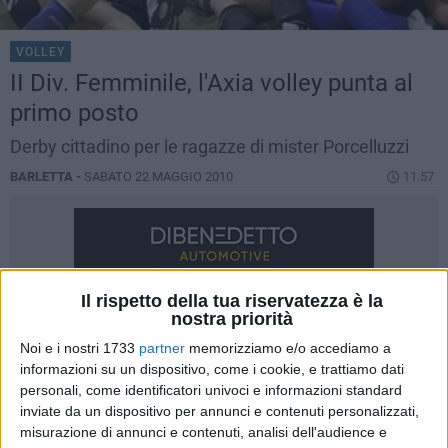
VOLLEY
II Div. Femminile, l'Axia volley punta al
primo posto
Derby cittadino per le ragazze di mister Porcelluzzi
BARLETTA -
SABATO 22 MAGGIO 2010
11.57
Il rispetto della tua riservatezza è la
nostra priorità
Noi e i nostri 1733
partner
memorizziamo e/o accediamo a
informazioni su un dispositivo, come i cookie, e trattiamo dati
personali, come identificatori univoci e informazioni standard
inviate da un dispositivo per annunci e contenuti personalizzati,
misurazione di annunci e contenuti, analisi dell'audience e