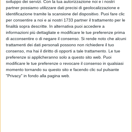
sviluppo dei servizi.
Con la tua autorizzazione noi e i nostri
partner possiamo utilizzare dati precisi di geolocalizzazione e
identificazione tramite la scansione del dispositivo. Puoi fare clic
A cura di
per consentire a noi e ai nostri 1733 partner il trattamento per le
IDA VINELLA
finalità sopra descritte. In alternativa puoi accedere a
informazioni più dettagliate e modificare le tue preferenze prima
di acconsentire o di negare il consenso.
Si rende noto che alcuni
trattamenti dei dati personali possono non richiedere il tuo
L'A.s.d. New Axia volley scenderà in campo domani mattina
consenso, ma hai il diritto di opporti a tale trattamento. Le tue
alle ore 11:00 contro la Cardo Volley.
preferenze si applicheranno solo a questo sito web. Puoi
modificare le tue preferenze o revocare il consenso in qualsiasi
Il team barlettano ha a disposizione la ghiotta occasione per
momento tornando su questo sito e facendo clic sul pulsante
portarsi al primo posto solitario in classifica scavalcando
"Privacy" in fondo alla pagina web.
l'attuale capolista Gravina di 2 punti.
Soliti problemi di formazione per l'Axia volley. Mastrototaro,
rimasta ferma ai box per tutta la settimana, è ancora afflitta
da una fascite plantare pertanto, la sua presenza fin
dall'inizio, è in forte dubbio.
Recuperata, anche se non al 100%, la schiacciatrice Fiorella,