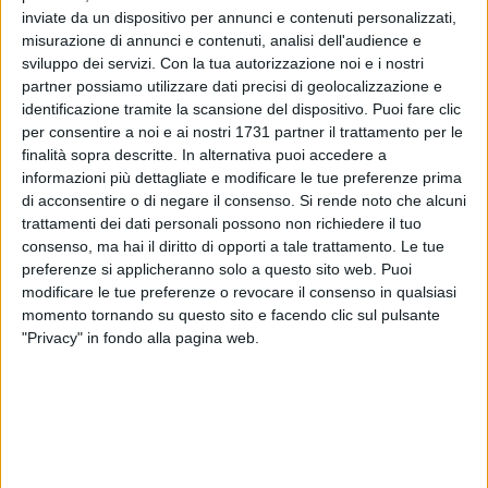
quotidianamente di calcio sui nostri portarli cittadini. E
inviate da un dispositivo per annunci e contenuti personalizzati,
questo è il resoconto delle loro posizioni su vincitrice e
misurazione di annunci e contenuti, analisi dell'audience e
possibile sorpresa.
sviluppo dei servizi.
Con la tua autorizzazione noi e i nostri
partner possiamo utilizzare dati precisi di geolocalizzazione e
I PRONOSTICI
identificazione tramite la scansione del dispositivo. Puoi fare clic
Adriano Antonucci (BarlettaViva):
«Credo che la vincitrice,
per consentire a noi e ai nostri 1731 partner il trattamento per le
finalità sopra descritte. In alternativa puoi accedere a
se guardo ai valori della rosa ed alla tecnica, possa essere la
informazioni più dettagliate e modificare le tue preferenze prima
Spagna. Quanto ad una possibile outsider, giocando nel
di acconsentire o di negare il consenso.
Si rende noto che alcuni
continente americano, penso che l'undici di partenza della
trattamenti dei dati personali possono non richiedere il tuo
Colombia collochi quella nazionale tra le formazioni che
consenso, ma hai il diritto di opporti a tale trattamento. Le tue
possano far bene».
preferenze si applicheranno solo a questo sito web. Puoi
modificare le tue preferenze o revocare il consenso in qualsiasi
Cosimo Campanella (BarlettaViva)
: «Per me i Mondiali li
momento tornando su questo sito e facendo clic sul pulsante
"Privacy" in fondo alla pagina web.
vince il Brasile. Le motivazioni sono due: una buona rosa,
equilibrata molto più che in altre edizioni, e per via della
guida tecnica. Carlo Ancelotti ritengo sia una garanzia.
Superata la fase a gironi, per loro potrebbe essere un
crescendo. Mancano il successo dal 2002 e credo possa
essere la volta buona. Bene dietro, discreto centrocampo,