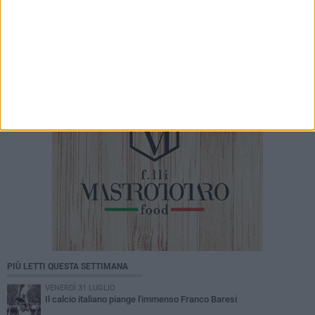
5 AGOSTO 2026
Petardi lanciati in un'attività commerciale: «Ora
basta. La sicurezza delle periferie è
un'emergenza»
PIÙ LETTI QUESTA SETTIMANA
VENERDÌ 31 LUGLIO
Il calcio italiano piange l'immenso Franco Baresi