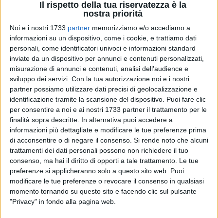
Il rispetto della tua riservatezza è la
nostra priorità
A cura di
Noi e i nostri 1733
partner
memorizziamo e/o accediamo a
ENRICO GORGOGLIONE
informazioni su un dispositivo, come i cookie, e trattiamo dati
personali, come identificatori univoci e informazioni standard
inviate da un dispositivo per annunci e contenuti personalizzati,
misurazione di annunci e contenuti, analisi dell'audience e
Ultima trasferta della stagione, penultimo turno di
sviluppo dei servizi.
Con la tua autorizzazione noi e i nostri
campionato, con i giochi ancora aperti. È in programma la
partner possiamo utilizzare dati precisi di geolocalizzazione e
sfida con la Virtus Lanciano, squadra che non ha più niente
identificazione tramite la scansione del dispositivo. Puoi fare clic
da chiedere a questo campionato, non potendo ambire ad
per consentire a noi e ai nostri 1733 partner il trattamento per le
alcun traguardo. In preparazione a questa sfida, che in caso
finalità sopra descritte. In alternativa puoi accedere a
di vittoria garantirebbe al Barletta la salvezza matematica, la
informazioni più dettagliate e modificare le tue preferenze prima
di acconsentire o di negare il consenso.
Si rende noto che alcuni
squadra ha svolto presso il Puttilli l'ultima rifinitura, prima
trattamenti dei dati personali possono non richiedere il tuo
della partenza per Lanciano. Al termine dell'allenamento a
consenso, ma hai il diritto di opporti a tale trattamento. Le tue
porte chiuse, in cui lo staff tecnico ha provato schemi e
preferenze si applicheranno solo a questo sito web. Puoi
tattiche per battere gli abruzzesi, mister Marco Cari ha
modificare le tue preferenze o revocare il consenso in qualsiasi
diramato la lista dei convocati. La novità dell'ultim'ora è
momento tornando su questo sito e facendo clic sul pulsante
l'assenza di Gigi Rana e di Paolo Maino, che vanno ad
"Privacy" in fondo alla pagina web.
aggiungersi a quella dello squalificato Ivan Rajcic.