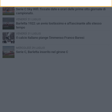
VENERDÌ 31 LUGLIO
Serie C Sky Wifi: fissate date e orari delle prime otto giornate di
campionato.
VENERDÌ 31 LUGLIO
Barletta 1922: un avvio tostissimo e affascinante allo stesso
tempo
VENERDÌ 31 LUGLIO
Il calcio italiano piange l'immenso Franco Baresi
MERCOLEDÌ 29 LUGLIO
Serie C, Barletta inserito nel girone C