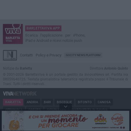
BARLETTAVIVA APP
Scarica l'applicazione per iPhone,
iPad e Android e ricevi notizie push
Contatti
Policy e Privacy
GOCITY NEWS PLATFORM
Notizie da
Barletta
Direttore
Antonio Quinto
© 2001-2026 BarlettaViva è un portale gestito da InnovaNews srl. Partita iva
08059640725. Testata giornalistica telematica registrata presso il Tribunale di
Trani. Tutti i diritti riservati.
BARLETTA
ANDRIA
BARI
BISCEGLIE
BITONTO
CANOSA
CERIGNOLA
CORATO
GIOVINAZZO
MARGHERITA DI SAVOIA
MINERVINO
MODUGNO
MOLFETTA
PUGLIA
RUVO
SAN FERDINANDO
SPINAZZOLA
TERLIZZI
TRANI
TRINITAPOLI