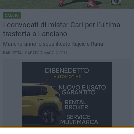
CALCIO
I convocati di mister Cari per l’ultima
trasferta a Lanciano
Mancheranno lo squalificato Rajcic e Rana
BARLETTA -
SABATO 7 MAGGIO 2011