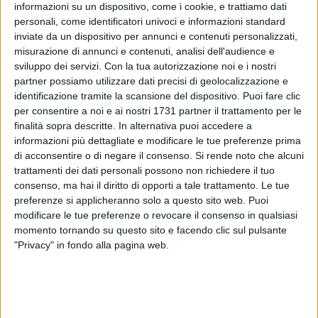
informazioni su un dispositivo, come i cookie, e trattiamo dati
personali, come identificatori univoci e informazioni standard
inviate da un dispositivo per annunci e contenuti personalizzati,
12
misurazione di annunci e contenuti, analisi dell'audience e
sviluppo dei servizi.
Con la tua autorizzazione noi e i nostri
partner possiamo utilizzare dati precisi di geolocalizzazione e
identificazione tramite la scansione del dispositivo. Puoi fare clic
Una Grimal Futsal Barletta spuntata e in calo fisico nella
per consentire a noi e ai nostri 1731 partner il trattamento per le
ripresa cede il passo per 8-5 alla Duelle Cetraro nel match di
finalità sopra descritte. In alternativa puoi accedere a
andata della finale per la promozione in Serie B. In un
informazioni più dettagliate e modificare le tue preferenze prima
palazzetto "Ciro Giordanelli" gremito e caloroso, i biancorossi
di acconsentire o di negare il consenso.
Si rende noto che alcuni
trattamenti dei dati personali possono non richiedere il tuo
non sono riusciti a frenare l'impeto offensivo e l'intensità
consenso, ma hai il diritto di opporti a tale trattamento. Le tue
messa in campo dagli avversari. Primo tempo che termina 3-
preferenze si applicheranno solo a questo sito web. Puoi
2 per i calabresi, con Dicorato dopo 20 secondi e Divincenzo
modificare le tue preferenze o revocare il consenso in qualsiasi
su punizione che avevano portato due volte in vantaggio il
momento tornando su questo sito e facendo clic sul pulsante
Barletta. Vivaldo la pareggia nella ripresa ma Riconosciuto e
"Privacy" in fondo alla pagina web.
Gerbasi sono scatenati e portano il match sul 6-3. Ospiti che
si disuniscono ma riescono a segnare la quarta rete con
Dicorato prima di un altro terrificante uno-due dei patroni di
casa. A tenere vive le speranze di rimonta per la partita di