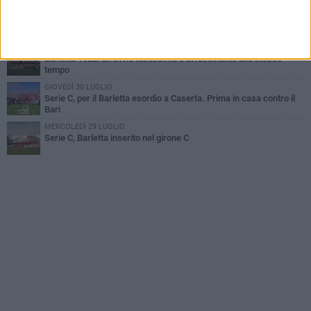
SABATO 1 AGOSTO
Poker di Da Silva, Barletta batte Soccer Trani 4-1 in amichevole
VENERDÌ 31 LUGLIO
Barletta 1922: un avvio tostissimo e affascinante allo stesso
tempo
GIOVEDÌ 30 LUGLIO
Serie C, per il Barletta esordio a Caserta. Prima in casa contro il
Bari
MERCOLEDÌ 29 LUGLIO
Serie C, Barletta inserito nel girone C