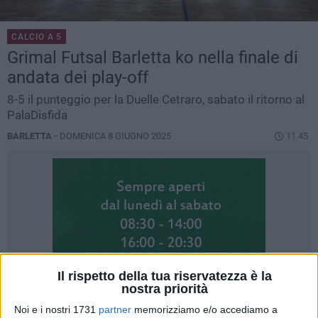
CALCIO A 5
Grimal Futsal Barletta ko nella finale di
andata dei play-off
8-5 il punteggio per la Duelle Cetraro, sabato il ritorno al
PalaDisfida
BARLETTA -
DOMENICA 8 GIUGNO 2025
11.45
Il rispetto della tua riservatezza è la
nostra priorità
Noi e i nostri 1731
partner
memorizziamo e/o accediamo a