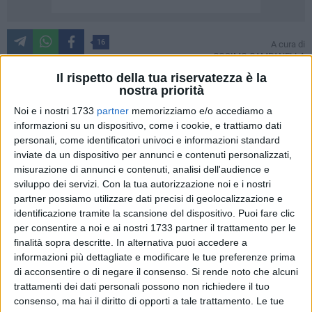
16
A cura di
COSIMO CAMPANELLA
Il rispetto della tua riservatezza è la
nostra priorità
Con una nota pubblicata in queste ore, la SSD Barletta 1922
Noi e i nostri 1733
partner
memorizziamo e/o accediamo a
ha comunicato l'esonero di mister Massimo Pizzulli e del
informazioni su un dispositivo, come i cookie, e trattiamo dati
personali, come identificatori univoci e informazioni standard
suo vice Vincenzo Moncelli. Una decisione che era nell'aria
inviate da un dispositivo per annunci e contenuti personalizzati,
già dall'immediato post Fidelis Andria - Barletta, ma che le
misurazione di annunci e contenuti, analisi dell'audience e
dichiarazioni di vicinanza del gruppo squadra avevano
sviluppo dei servizi.
Con la tua autorizzazione noi e i nostri
contribuito a rallentare nonostante il duro sfogo dello stesso
partner possiamo utilizzare dati precisi di geolocalizzazione e
Pizzulli nella conferenza stampa post derby all'indirizzo
identificazione tramite la scansione del dispositivo. Puoi fare clic
nella fattispecie degli attaccanti biancorossi.
per consentire a noi e ai nostri 1733 partner il trattamento per le
finalità sopra descritte. In alternativa puoi accedere a
informazioni più dettagliate e modificare le tue preferenze prima
La resa dei conti tra il Barletta e Massimo Pizzulli sembrava
di acconsentire o di negare il consenso.
Si rende noto che alcuni
in tutto e per tutto essere stata rimandata al dopo Barletta-
trattamenti dei dati personali possono non richiedere il tuo
Sarnese, come tra l'altro comunicato dalla stessa società
consenso, ma hai il diritto di opporti a tale trattamento. Le tue
nella giornata di ieri tramite
un'altra nota diffusa via social