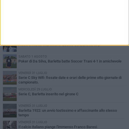
PIÙ LETTI QUESTA SETTIMANA
GIOVEDÌ 6 AGOSTO
Addio a mister Marchioro. L'uomo del Barletta in B
SABATO 1 AGOSTO
Poker di Da Silva, Barletta batte Soccer Trani 4-1 in amichevole
VENERDÌ 31 LUGLIO
Serie C Sky Wifi: fissate date e orari delle prime otto giornate di
campionato.
MERCOLEDÌ 29 LUGLIO
Serie C, Barletta inserito nel girone C
VENERDÌ 31 LUGLIO
Barletta 1922: un avvio tostissimo e affascinante allo stesso
tempo
VENERDÌ 31 LUGLIO
Il calcio italiano piange l'immenso Franco Baresi