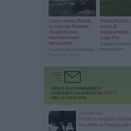
settembre.
Lavori stadio Puttilli,
Stadio Puttilli, i
la nota del Barletta:
lavori di
"Auspichiamo
adeguamento a
manutenzione
Lega Pro
tempestiva"
Si parte con l'inte
delle panchine
Il comunicato del club dopo
l'avvio delle attività
RICEVI AGGIORNAMENTI E
CONTENUTI DA BARLETTA
GRATIS
NELLA TUA E-MAIL
6 AGOSTO 2026
Il Volo in concerto a Barlet
trio arriva al Fossato del 