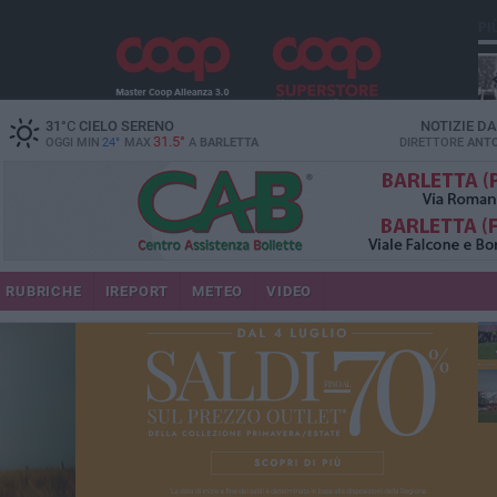
PI
31
°C
CIELO SERENO
NOTIZIE D
31.5°
OGGI MIN
24°
MAX
A
BARLETTA
DIRETTORE
ANTO
RUBRICHE
IREPORT
METEO
VIDEO