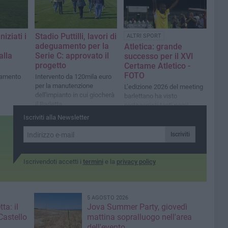
niziati i
Stadio Puttilli, lavori di
ALTRI SPORT
adeguamento per la
Atletica: grande
lla
Serie C: approvato il
successo per il XVI
progetto
Certame Atletico -
FOTO
rramento
Intervento da 120mila euro
per la manutenzione
L’edizione 2026 del meeting
dell'impianto in cui giocherà
barlettano ha visto
il Barletta
protagonisti tanti nomi
importanti dell’atletica
Iscriviti alla Newsletter
italiana: su tutti l’italo-
cubano Andy Diaz
Iscriviti
Iscrivendoti accetti i
termini
e la
privacy policy
5 AGOSTO 2026
ta: il
Jova Summer Party, giovedì
Castello
mattina sopralluogo nell'area
dell'evento