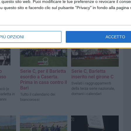
 questo sito web. Puoi modificare le tue preferenze o revocare il conse
questo sito e facendo clic sul pulsante "Privacy" in fondo alla pagina
PIÙ OPZIONI
ACCETTO
o
Serie C, per il Barletta
Serie C, Barletta
nso
esordio a Caserta.
inserito nel girone C
Prima in casa contro il
Svelati i raggruppamenti
Bari
della terza serie nazionale,
ocò (e
domani i calendari
Barletta in
Tutto il calendario dei
 anni
biancorossi