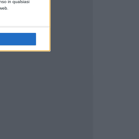
nso in qualsiasi
 web.