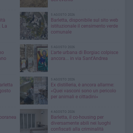
5 AGOSTO 2026
ità
Barletta, disponibile sul sito web
. La
istituzionale il censimento verde
comunale
5 AGOSTO 2026
no
L'arte urbana di Borgiac colpisce
ano
ancora... in via Sant'Andrea
5 AGOSTO 2026
rletta
Ex distilleria, è ancora allarme:
gosto
«Quei vasconi sono un pericolo
per animali e cittadini»
4 AGOSTO 2026
mporanea
Barletta, il co-housing per
diversamente abili nei luoghi
confiscati alla criminalità