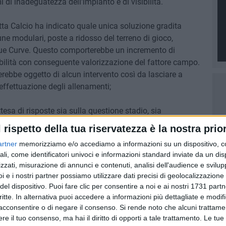
 di inadeguatezza dell'impianto e di visibilità.
etta Calcio ha indicato quale unica soluzione gradita
une modulari, poste a ridosso del terreno di gioco,
e due Curve. Questo comporterebbe un incremento di
bilità con conseguente valorizzazione del fattore campo.
terebbe oggetto di alcun intervento così da lasciare a
 l'effettuazione degli allenamenti;
tesa di risposte sia sulla questione stadio, sia
ove effettuare gli allenamenti, auspica che in Consiglio
l rispetto della tua riservatezza è la nostra prior
zione la soluzione proposta e che non si adottino
artner
memorizziamo e/o accediamo a informazioni su un dispositivo, c
ti alla risoluzione definitiva delle problematiche
ali, come identificatori univoci e informazioni standard inviate da un di
zzati, misurazione di annunci e contenuti, analisi dell'audience e svilupp
i e i nostri partner possiamo utilizzare dati precisi di geolocalizzazione 
I"
del dispositivo. Puoi fare clic per consentire a noi e ai nostri 1731 partn
critte. In alternativa puoi accedere a informazioni più dettagliate e modif
acconsentire o di negare il consenso.
Si rende noto che alcuni trattamen
e il tuo consenso, ma hai il diritto di opporti a tale trattamento. Le tue