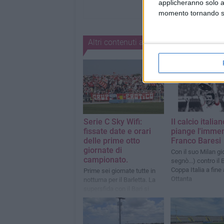
applicheranno solo a
momento tornando su 
Altri contenuti a tema
Serie C Sky Wifi:
Il calcio italian
fissate date e orari
piange l'imme
delle prime otto
Franco Baresi
giornate di
Con il suo Milan gi
campionato.
segnò...) contro il 
Coppa Italia a fine
Prime sei giornate tutte in
Ottanta
notturna per il Barletta. La
supersfida con il Bari si
giocheràvenerdì 28 agosto
alle ore 21. Contro il Potenza
sarà lunch-match il 26