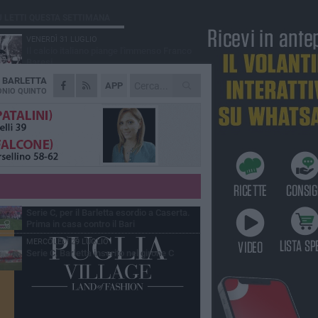
Ù LETTI QUESTA SETTIMANA
VENERDÌ 31 LUGLIO
Il calcio italiano piange l'immenso Franco
Baresi
A
BARLETTA
VENERDÌ 31 LUGLIO
APP
Serie C Sky Wifi: fissate date e orari delle
NIO QUINTO
prime otto giornate di campionato.
SABATO 1 AGOSTO
Poker di Da Silva, Barletta batte Soccer
Trani 4-1 in amichevole
VENERDÌ 31 LUGLIO
Barletta 1922: un avvio tostissimo e
affascinante allo stesso tempo
GIOVEDÌ 30 LUGLIO
Serie C, per il Barletta esordio a Caserta.
Prima in casa contro il Bari
MERCOLEDÌ 29 LUGLIO
Serie C, Barletta inserito nel girone C