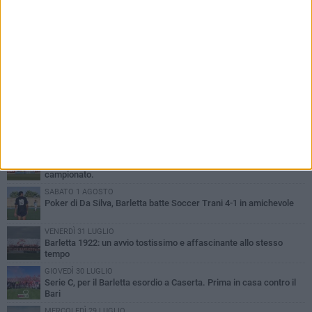
PIÙ LETTI QUESTA SETTIMANA
VENERDÌ 31 LUGLIO
Il calcio italiano piange l'immenso Franco Baresi
VENERDÌ 31 LUGLIO
Serie C Sky Wifi: fissate date e orari delle prime otto giornate di
campionato.
SABATO 1 AGOSTO
Poker di Da Silva, Barletta batte Soccer Trani 4-1 in amichevole
VENERDÌ 31 LUGLIO
Barletta 1922: un avvio tostissimo e affascinante allo stesso
tempo
GIOVEDÌ 30 LUGLIO
Serie C, per il Barletta esordio a Caserta. Prima in casa contro il
Bari
MERCOLEDÌ 29 LUGLIO