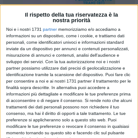
Il rispetto della tua riservatezza è la
nostra priorità
A cura di
COSIMO CAMPANELLA
Noi e i nostri 1731
partner
memorizziamo e/o accediamo a
informazioni su un dispositivo, come i cookie, e trattiamo dati
personali, come identificatori univoci e informazioni standard
inviate da un dispositivo per annunci e contenuti personalizzati,
Ci siamo, domani sera alle ore 20:30 il Barletta farà il suo
misurazione di annunci e contenuti, analisi dell'audience e
esordio ufficiale nella stagione calcistica 2025/2026 al
sviluppo dei servizi.
Con la tua autorizzazione noi e i nostri
Puttilli, dove i biancorossi affronteranno i lucani del
partner possiamo utilizzare dati precisi di geolocalizzazione e
Ferrandina nel match valevole per il turno preliminare della
identificazione tramite la scansione del dispositivo. Puoi fare clic
Coppa Italia di Serie D.
per consentire a noi e ai nostri 1731 partner il trattamento per le
finalità sopra descritte. In alternativa puoi accedere a
È il momento che tanti supporters barlettani, a partire dagli
informazioni più dettagliate e modificare le tue preferenze prima
di acconsentire o di negare il consenso.
Si rende noto che alcuni
oltre duemila abbonati, attendono con impazienza sin dal
trattamenti dei dati personali possono non richiedere il tuo
giorno del disastro di Angri datato 5 maggio 2024.
consenso, ma hai il diritto di opporti a tale trattamento. Le tue
preferenze si applicheranno solo a questo sito web. Puoi
Chi vince tra Barletta e Ferrandina si regala per domenica
modificare le tue preferenze o revocare il consenso in qualsiasi
prossima una stuzzicante trasferta al Degli Ulivi contro la
momento tornando su questo sito e facendo clic sul pulsante