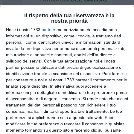
Il rispetto della tua riservatezza è la
nostra priorità
A cura di
ENRICO GORGOGLIONE
Noi e i nostri 1733
partner
memorizziamo e/o accediamo a
informazioni su un dispositivo, come i cookie, e trattiamo dati
personali, come identificatori univoci e informazioni standard
inviate da un dispositivo per annunci e contenuti personalizzati,
Oggi era il grande giorno, il giorno tanto atteso per la
misurazione di annunci e contenuti, analisi dell'audience e
compilazione dei calendari della Lega Pro. Presso
il Salone
sviluppo dei servizi.
Con la tua autorizzazione noi e i nostri
dei Cinquecento del Palazzo Vecchi a Firenze
si sono
partner possiamo utilizzare dati precisi di geolocalizzazione e
ritrovati i dirigenti delle squadre coinvolte, nonché i massimi
identificazione tramite la scansione del dispositivo. Puoi fare clic
esponenti della Lega Pro, oltre al presidente della FIGC
per consentire a noi e ai nostri 1733 partner il trattamento per le
Abete
e al sindaco di Firenze
Renzi
, per assistere ai primi
finalità sopra descritte. In alternativa puoi accedere a
informazioni più dettagliate e modificare le tue preferenze prima
passi di una Lega Pro che in questa stagione come non mai
di acconsentire o di negare il consenso.
Si rende noto che alcuni
si appresta ad essere entusiasmante ed avvincente, dal
trattamenti dei dati personali possono non richiedere il tuo
primo all'ultimo turno. E, come volevasi dimostrare, parte
consenso, ma hai il diritto di opporti a tale trattamento. Le tue
subito con il botto anche la stagione del Barletta Calcio, che
preferenze si applicheranno solo a questo sito web. Puoi
dopo la debacle di Coppa Italia affronterà il 4 settembre per
modificare le tue preferenze o revocare il consenso in qualsiasi
la Prima di campionato il gialloblu del
Frosinone
,
momento tornando su questo sito e facendo clic sul pulsante