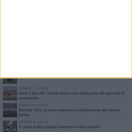
PIÙ LETTI QUESTA SETTIMANA
GIOVEDÌ 6 AGOSTO
Addio a mister Marchioro. L'uomo del Barletta in B
SABATO 1 AGOSTO
Poker di Da Silva, Barletta batte Soccer Trani 4-1 in amichevole
VENERDÌ 31 LUGLIO
Serie C Sky Wifi: fissate date e orari delle prime otto giornate di
campionato.
VENERDÌ 31 LUGLIO
Barletta 1922: un avvio tostissimo e affascinante allo stesso
tempo
VENERDÌ 31 LUGLIO
Il calcio italiano piange l'immenso Franco Baresi