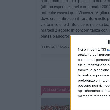
campionati di calcio "pro"; il difensore
(ultima esperienza nel campionato 2009/
potrebbe esserci quel Vincenzo Migliacc
dove era in ritiro con il Taranto, e nelle
visite mediche di rito e porre nero su bi
martedì 2 agosto in concomitanza con la
platea biancorossa che gremirà il "Cosimo
I
SS BARLETTA CALCIO
CALCIO
CALCIOMERCATO
Noi e i nostri 1733
p
trattiamo dati person
e contenuti personali
tua autorizzazione no
tramite la scansione 
le finalità sopra des
preferenze prima di 
possono non richieder
Altri contenuti a tema
applicheranno solo a
momento tornando su 