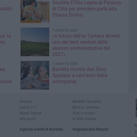
Giuditta D’Elia ospite al Palazzo
ortati
di Città per prendere parte alla
Stanza Divina
7 AGOSTO 2026
ce: la
«Il futuro dell'ex Cartiera diventi
ola
uno dei temi centrali delle
elezioni amministrative del
2027»
7 AGOSTO 2026
ea,
Barletta ricorda don Gino
Spadaro a vent’anni dalla
isione
scomparsa
Scacchi
Barletta Giuridica
Calcio a 5
Bar.S.A. informa
Beach Soccer
Auto e motori
Altri sport
In Web Veritas
I
Agenda eventi di Barletta
Segnalazioni iReport
R