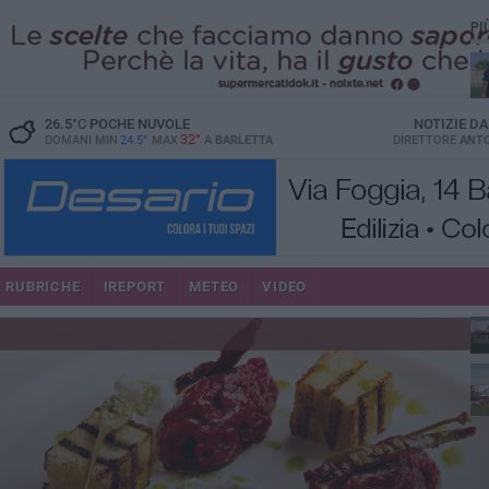
PI
26.5
°C
POCHE NUVOLE
NOTIZIE D
32°
DOMANI MIN
24.5°
MAX
A
BARLETTA
DIRETTORE
ANTO
RUBRICHE
IREPORT
METEO
VIDEO