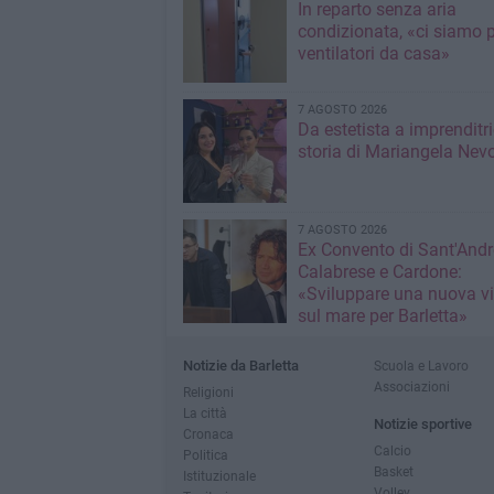
In reparto senza aria
condizionata, «ci siamo p
ventilatori da casa»
7 AGOSTO 2026
Da estetista a imprenditri
storia di Mariangela Nev
7 AGOSTO 2026
Ex Convento di Sant'Andr
Calabrese e Cardone:
«Sviluppare una nuova v
sul mare per Barletta»
Notizie da Barletta
Scuola e Lavoro
Associazioni
Religioni
La città
Notizie sportive
Cronaca
Calcio
Politica
Basket
Istituzionale
Volley