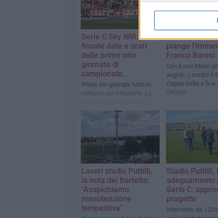
Serie C Sky Wifi:
Il calcio italian
fissate date e orari
piange l'imme
delle prime otto
Franco Baresi
giornate di
Con il suo Milan gi
campionato.
segnò...) contro il 
Coppa Italia a fine
Prime sei giornate tutte in
Ottanta
notturna per il Barletta. La
supersfida con il Bari si
giocheràvenerdì 28 agosto
alle ore 21. Contro il Potenza
sarà lunch-match il 26
settembre.
Lavori stadio Puttilli,
Stadio Puttilli, 
la nota del Barletta:
adeguamento p
"Auspichiamo
Serie C: approv
manutenzione
progetto
tempestiva"
Intervento da 120m