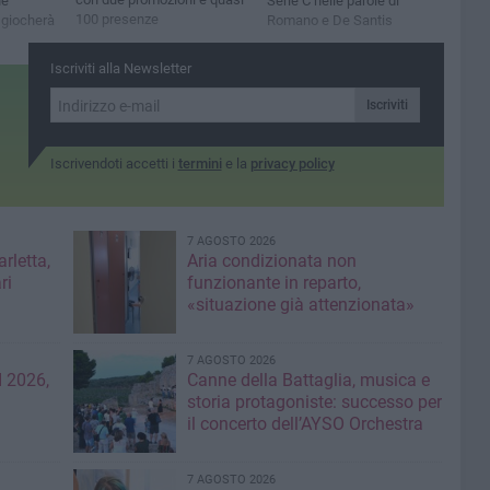
ne
Serie C nelle parole di
100 presenze
i giocherà
Romano e De Santis
Iscriviti alla Newsletter
Iscriviti
Iscrivendoti accetti i
termini
e la
privacy policy
7 AGOSTO 2026
rletta,
Aria condizionata non
ri
funzionante in reparto,
«situazione già attenzionata»
7 AGOSTO 2026
 2026,
Canne della Battaglia, musica e
storia protagoniste: successo per
il concerto dell’AYSO Orchestra
7 AGOSTO 2026