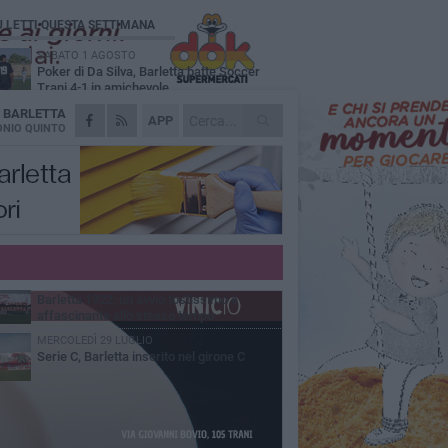
Ù LETTI QUESTA SETTIMANA
SABATO 1 AGOSTO
Poker di Da Silva, Barletta batte Soccer
Trani 4-1 in amichevole
A
BARLETTA
VENERDÌ 31 LUGLIO
APP
Serie C Sky Wifi: fissate date e orari delle
NIO QUINTO
prime otto giornate di campionato.
VENERDÌ 31 LUGLIO
Il calcio italiano piange l'immenso Franco
Baresi
GIOVEDÌ 6 AGOSTO
Addio a mister Marchioro. L'uomo del
Barletta in B
VENERDÌ 31 LUGLIO
Barletta 1922: un avvio tostissimo e
affascinante allo stesso tempo
MERCOLEDÌ 29 LUGLIO
Serie C, Barletta inserito nel girone C