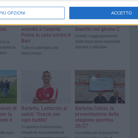
PIÙ OPZIONI
ACCETTO
o
Serie C, per il Barletta
Serie C, Barletta
nso
esordio a Caserta.
inserito nel girone C
Prima in casa contro il
Svelati i raggruppamenti
Bari
della terza serie nazionale,
ocò (e
domani i calendari
Barletta in
Tutto il calendario dei
 anni
biancorossi
lavori di
Barletta, Lattanzio ai
Barletta Calcio, la
er la
saluti: "Grazie per
presentazione della
ato il
ogni battito"
stagione sportiva
26/27
Il capitano biancorosso
chiude la sua esperienza
ila euro
Le novità per la prossima
con due promozioni e quasi