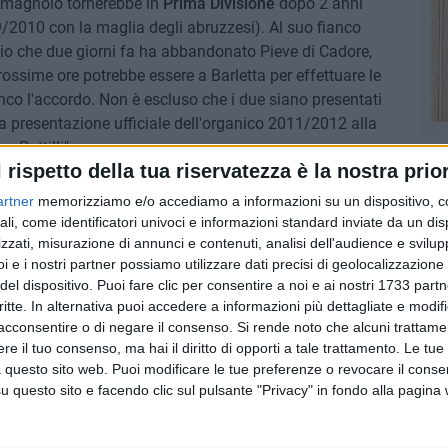
 romagnolo tornerebbe in
Prima Divisione
dopo 2 anni
2010 con la maglia degli abruzzesi). Al suo fianco
io che due giorni fa ha abbandonato Pieve di Cadore,
 prossime ore potrebbe essere a Barletta per effettuare le
anco l'accordo. Non è escluso che i due siano presentati
 presentazione ufficiale dell'organico 2011/2012 alla
 Puttilli".
l rispetto della tua riservatezza è la nostra prior
artner
memorizziamo e/o accediamo a informazioni su un dispositivo, c
ali, come identificatori univoci e informazioni standard inviate da un di
zzati, misurazione di annunci e contenuti, analisi dell'audience e svilupp
i e i nostri partner possiamo utilizzare dati precisi di geolocalizzazione 
del dispositivo. Puoi fare clic per consentire a noi e ai nostri 1733 partn
critte. In alternativa puoi accedere a informazioni più dettagliate e modif
acconsentire o di negare il consenso.
Si rende noto che alcuni trattamen
e il tuo consenso, ma hai il diritto di opporti a tale trattamento. Le tue
 questo sito web. Puoi modificare le tue preferenze o revocare il conse
questo sito e facendo clic sul pulsante "Privacy" in fondo alla pagina