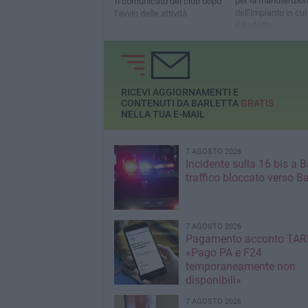
per la manutenzio
Il comunicato del club dopo
dell'impianto in cu
l'avvio delle attività
il Barletta
RICEVI AGGIORNAMENTI E
CONTENUTI DA BARLETTA
GRATIS
NELLA TUA E-MAIL
7 AGOSTO 2026
Incidente sulla 16 bis a Ba
traffico bloccato verso Ba
7 AGOSTO 2026
Pagamento acconto TARI
«Pago PA e F24
temporaneamente non
disponibili»
7 AGOSTO 2026