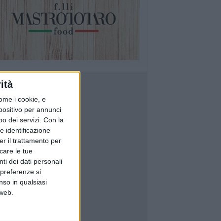
ità
ome i cookie, e
spositivo per annunci
o dei servizi.
Con la
e identificazione
er il trattamento per
icare le tue
ti dei dati personali
 preferenze si
nso in qualsiasi
 web.