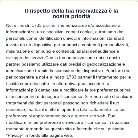
Il rispetto della tua riservatezza è la
nostra priorità
A cura di
LUCA GUERRA
Noi e i nostri 1733
partner
memorizziamo e/o accediamo a
informazioni su un dispositivo, come i cookie, e trattiamo dati
personali, come identificatori univoci e informazioni standard
inviate da un dispositivo per annunci e contenuti personalizzati,
Vincenzo Migliaccio
e il
Barletta
, questo matrimonio s'ha da
misurazione di annunci e contenuti, analisi dell'audience e
fare. La sentenza è arrivata dalla voce del procuratore del
sviluppo dei servizi.
Con la tua autorizzazione noi e i nostri
calciatore,
Francesco Caliandro
, intervenuto ieri sera nel
partner possiamo utilizzare dati precisi di geolocalizzazione e
corso della trasmissione
Speciale Calciomercato
di
Studio
identificazione tramite la scansione del dispositivo. Puoi fare clic
100 TV
, dove si è detto certo del fatto che l'ormai ex
per consentire a noi e ai nostri 1733 partner il trattamento per le
capitano rossoblù non rientrasse nei piani del club di via
finalità sopra descritte. In alternativa puoi accedere a
Martellotta a prescindere dalla rottura del crociato subita in
informazioni più dettagliate e modificare le tue preferenze prima
di acconsentire o di negare il consenso.
Si rende noto che alcuni
gennaio: «
Io non credo che l'infortunio di Andria abbia
trattamenti dei dati personali possono non richiedere il tuo
condizionato le possibilità di permanenza di Migliaccio in
consenso, ma hai il diritto di opporti a tale trattamento. Le tue
riva allo Ionio -
ha spiegato Caliandro
-. Secondo me, la
preferenze si applicheranno solo a questo sito web. Puoi
decisione di privarsi del calciatore era stata decisa già prima
modificare le tue preferenze o revocare il consenso in qualsiasi
dell'infortunio. Ragion per cui, il ragazzo sarebbe andato via
momento tornando su questo sito e facendo clic sul pulsante
a prescindere dallo svolgimento delle cose
».
"Privacy" in fondo alla pagina web.