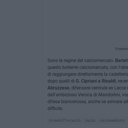
Powere
Sono le regine del calciomercato.
Barlet
questo bollente calciomercato, con l'obiet
di raggiungere direttamente la cadetteria
dopo quelli di
G. Cipriani e Rinaldi
, rece
Abruzzese
, difensore centrale ex Lecce
dall'ambizioso Verona di Mandorlini, vog
difesa biancorossa, anche se arrivare al
difficile.
SS BARLETTA CALCIO
CALCIO
CALCIOMERCATO