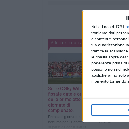
I
Noi e i nostri 1731
p
trattiamo dati person
e contenuti personali
Altri contenuti a tema
tua autorizzazione no
tramite la scansione 
le finalità sopra des
preferenze prima di 
possono non richieder
applicheranno solo a
momento tornando su 
Serie C Sky Wifi:
Il calcio italian
fissate date e orari
piange l'imme
delle prime otto
Franco Baresi
giornate di
Con il suo Milan gi
campionato.
segnò...) contro il 
Coppa Italia a fine
Prime sei giornate tutte in
Ottanta
notturna per il Barletta. La
supersfida con il Bari si