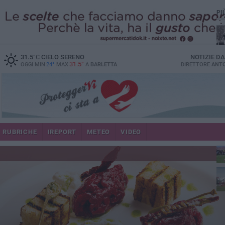
PI
31.5
°C
CIELO SERENO
NOTIZIE D
31.5°
OGGI MIN
24°
MAX
A
BARLETTA
DIRETTORE
ANTO
RUBRICHE
IREPORT
METEO
VIDEO