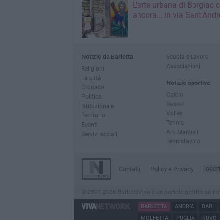
L'arte urbana di Borgiac 
ancora... in via Sant'Andr
Notizie da Barletta
Scuola e Lavoro
Associazioni
Religioni
La città
Notizie sportive
Cronaca
Calcio
Politica
Basket
Istituzionale
Volley
Territorio
Tennis
Eventi
Arti Marziali
Servizi sociali
Tennistavolo
Contatti
Policy e Privacy
GOCI
© 2001-2026 BarlettaViva è un portale gestito da Innov
BARLETTA
ANDRIA
BARI
MOLFETTA
PUGLIA
RUVO