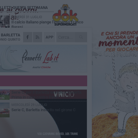
Ù LETTI QUESTA SETTIMANA
VENERDÌ 31 LUGLIO
Il calcio italiano piange l'immenso Franco
Baresi
A
BARLETTA
VENERDÌ 31 LUGLIO
APP
Serie C Sky Wifi: fissate date e orari delle
NIO QUINTO
prime otto giornate di campionato.
SABATO 1 AGOSTO
Poker di Da Silva, Barletta batte Soccer
Trani 4-1 in amichevole
VENERDÌ 31 LUGLIO
Barletta 1922: un avvio tostissimo e
affascinante allo stesso tempo
GIOVEDÌ 30 LUGLIO
Serie C, per il Barletta esordio a Caserta.
Prima in casa contro il Bari
MERCOLEDÌ 29 LUGLIO
Serie C, Barletta inserito nel girone C