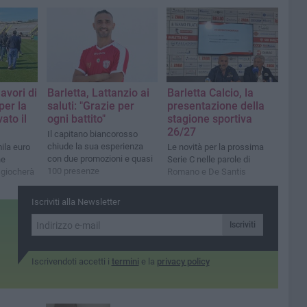
lavori di
Barletta, Lattanzio ai
Barletta Calcio, la
er la
saluti: "Grazie per
presentazione della
ato il
ogni battito"
stagione sportiva
26/27
Il capitano biancorosso
chiude la sua esperienza
ila euro
Le novità per la prossima
con due promozioni e quasi
ne
Serie C nelle parole di
100 presenze
i giocherà
Romano e De Santis
Iscriviti alla Newsletter
Iscriviti
Iscrivendoti accetti i
termini
e la
privacy policy