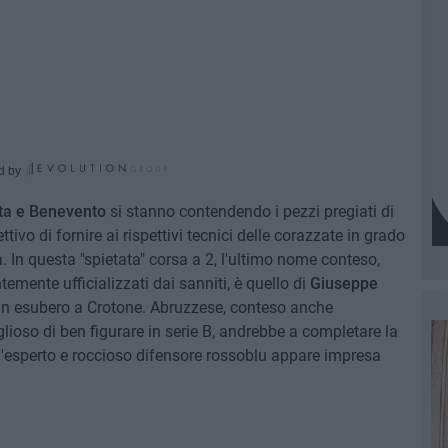
d by
ta e Benevento
si stanno contendendo i pezzi pregiati di
tivo di fornire ai rispettivi tecnici delle corazzate in grado
. In questa "spietata" corsa a 2, l'ultimo nome conteso,
ntemente ufficializzati dai sanniti, è quello di
Giuseppe
 in esubero a Crotone. Abruzzese, conteso anche
lioso di ben figurare in serie B, andrebbe a completare la
l'esperto e roccioso difensore rossoblu appare impresa