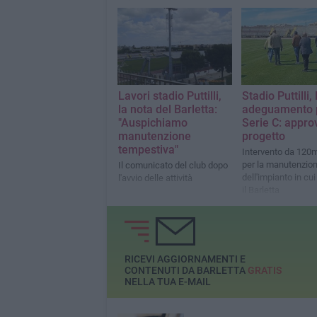
giocheràvenerdì 28 agosto
alle ore 21. Contro il Potenza
sarà lunch-match il 26
settembre.
Lavori stadio Puttilli,
Stadio Puttilli, 
la nota del Barletta:
adeguamento p
"Auspichiamo
Serie C: approv
manutenzione
progetto
tempestiva"
Intervento da 120m
per la manutenzio
Il comunicato del club dopo
dell'impianto in cu
l'avvio delle attività
il Barletta
RICEVI AGGIORNAMENTI E
CONTENUTI DA BARLETTA
GRATIS
NELLA TUA E-MAIL