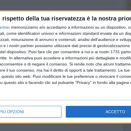
l rispetto della tua riservatezza è la nostra prior
artner
memorizziamo e/o accediamo a informazioni su un dispositivo, c
ali, come identificatori univoci e informazioni standard inviate da un di
zzati, misurazione di annunci e contenuti, analisi dell'audience e svilupp
i e i nostri partner possiamo utilizzare dati precisi di geolocalizzazione 
del dispositivo. Puoi fare clic per consentire a noi e ai nostri 1731 partn
critte. In alternativa puoi accedere a informazioni più dettagliate e modif
acconsentire o di negare il consenso.
Si rende noto che alcuni trattamen
e il tuo consenso, ma hai il diritto di opporti a tale trattamento. Le tue
 questo sito web. Puoi modificare le tue preferenze o revocare il conse
questo sito e facendo clic sul pulsante "Privacy" in fondo alla pagina
o
Serie C, per il Barletta
Serie C, Barletta
nso
esordio a Caserta.
inserito nel girone C
Prima in casa contro il
Svelati i raggruppamenti
Bari
della terza serie nazionale,
ocò (e
PIÙ OPZIONI
ACCETTO
domani i calendari
Barletta in
Tutto il calendario dei
 anni
biancorossi