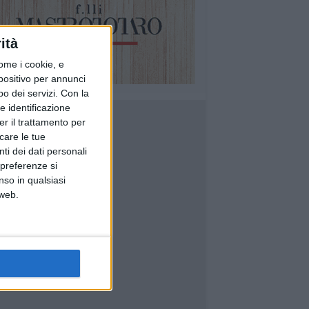
ità
ome i cookie, e
spositivo per annunci
o dei servizi.
Con la
e identificazione
er il trattamento per
icare le tue
ti dei dati personali
 preferenze si
nso in qualsiasi
 web.