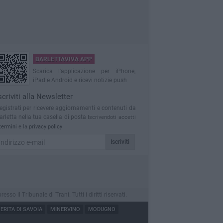
BARLETTAVIVA APP
Scarica l'applicazione per iPhone,
iPad e Android e ricevi notizie push
scriviti alla Newsletter
egistrati per ricevere aggiornamenti e contenuti da
arletta nella tua casella di posta
Iscrivendoti accetti
termini
e la
privacy policy
Iscriviti
 il Tribunale di Trani. Tutti i diritti riservati.
RITA DI SAVOIA
MINERVINO
MODUGNO