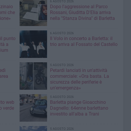
6 AGOSTO 2026
nzinaio
Dopo l'aggressione al Parco
orni che
Rossani, Giuditta D'Elia arriva
ione»
nella "Stanza Divina" di Barletta
6 AGOSTO 2026
il punto
Il Volo in concerto a Barletta: il
ità a
trio arriva al Fossato del Castello
mium
5 AGOSTO 2026
edì
Petardi lanciati in un'attività
area
commerciale: «Ora basta. La
sicurezza delle periferie è
un'emergenza»
5 AGOSTO 2026
sito web
Barletta piange Gioacchino
o verde
Dagnello: 64enne barlettano
investito all'alba a Trani
5 AGOSTO 2026