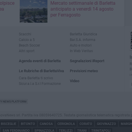
colpisce
Mercato settimanale di Barletta
ea
anticipato a venerdì 14 agosto
per Ferragosto
Scacchi
Barletta Giuridica
Calcio a 5
Bar.S.A. informa
Beach Soccer
Auto e motori
Altri sport
In Web Veritas
I
Agenda eventi di Barletta
Segnalazioni iReport
R
B
Le Rubriche di BarlettaViva
Previsioni meteo
i
Cara Barletta ti scrivo
Video
Sicur.a.l.a S.r.l Formazione
TY NEWS PLATFORM
aNews srl. Partita iva 08059640725. Testata giornalistica telematica registrata presso
BISCEGLIE
BITONTO
CANOSA
CERIGNOLA
CORATO
GIOVINAZZO
MARGHE
SAN FERDINANDO
SPINAZZOLA
TERLIZZI
TRANI
TRINITAPOLI