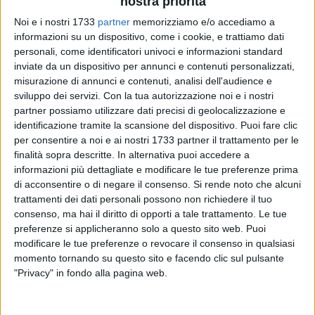
nostra priorità
Noi e i nostri 1733
partner
memorizziamo e/o accediamo a
informazioni su un dispositivo, come i cookie, e trattiamo dati
personali, come identificatori univoci e informazioni standard
A cura di
inviate da un dispositivo per annunci e contenuti personalizzati,
LUCA GUERRA
misurazione di annunci e contenuti, analisi dell'audience e
sviluppo dei servizi.
Con la tua autorizzazione noi e i nostri
partner possiamo utilizzare dati precisi di geolocalizzazione e
Un po' a sorpresa per alcuni osservatori e addetti ai lavori, un
identificazione tramite la scansione del dispositivo. Puoi fare clic
calciatore del
Barletta
raggiunge la serie B. La sorpresa
per consentire a noi e ai nostri 1733 partner il trattamento per le
riguarda appunto il fatto che in cadetteria sia salito
Daniele
finalità sopra descritte. In alternativa puoi accedere a
Sciarra
, autentico "oggetto misterioso" nel semestre gennaio-
informazioni più dettagliate e modificare le tue preferenze prima
di acconsentire o di negare il consenso.
Si rende noto che alcuni
giugno 2011 in maglia biancorossa, dove non aveva
trattamenti dei dati personali possono non richiedere il tuo
collezionato neppure una presenza in campionato. L'esterno
consenso, ma hai il diritto di opporti a tale trattamento. Le tue
offensivo nato ad Atri (TE), escluso da alcuni giorni dalla
preferenze si applicheranno solo a questo sito web. Puoi
rosa del Barletta presentata sul sito ufficiale del club e non
modificare le tue preferenze o revocare il consenso in qualsiasi
incluso nell'elenco dei precettati per il ritiro di Rumo, è infatti
momento tornando su questo sito e facendo clic sul pulsante
ora nelle fila del
Pescara
, team di serie B allenato dal boemo
"Privacy" in fondo alla pagina web.
Zdenek Zeman
. La punta ha esordito con gol
nell'amichevole vinta due giorni fa dagli abruzzesi contro il