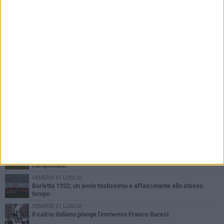
PIÙ LETTI QUESTA SETTIMANA
GIOVEDÌ 6 AGOSTO
Addio a mister Marchioro. L'uomo del Barletta in B
SABATO 1 AGOSTO
Poker di Da Silva, Barletta batte Soccer Trani 4-1 in amichevole
VENERDÌ 31 LUGLIO
Serie C Sky Wifi: fissate date e orari delle prime otto giornate di
campionato.
VENERDÌ 31 LUGLIO
Barletta 1922: un avvio tostissimo e affascinante allo stesso
tempo
VENERDÌ 31 LUGLIO
Il calcio italiano piange l'immenso Franco Baresi