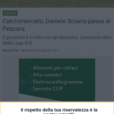
CALCIO
Calciomercato, Daniele Sciarra passa al
Pescara
Il giocatore è in ritiro con gli abruzzesi. L'annuncio dato
dalla Lega di B
BARLETTA -
MARTEDÌ 26 LUGLIO 2011
Il rispetto della tua riservatezza è la