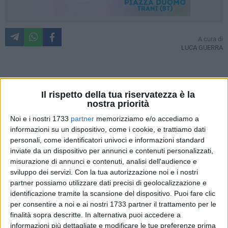
A cura di
LUCA GUERRA
Crescono il fermento e l'attesa nei cuori dei tifosi biancorossi
Il rispetto della tua riservatezza è la
per la presentazione ufficiale della rosa del
Barletta Calcio
nostra priorità
2011/2012
, in programma questa sera presso il
"Cosimo
Noi e i nostri 1733
partner
memorizziamo e/o accediamo a
Puttilli"
con inizio alle ore
20:45
. Si prevede una serata
informazioni su un dispositivo, come i cookie, e trattiamo dati
"calda" non solo climaticamente ma anche dal punto di vista
personali, come identificatori univoci e informazioni standard
ambientale, e la tifoseria di casa potrà scegliere i nuovi
inviate da un dispositivo per annunci e contenuti personalizzati,
beniamini in una rosa rinnovata per il 70 % dal
misurazione di annunci e contenuti, analisi dell'audience e
calciomercato faraonico allestito da patron Tatò e
sviluppo dei servizi.
Con la tua autorizzazione noi e i nostri
partner possiamo utilizzare dati precisi di geolocalizzazione e
orchestrato dal d.s. Renzo Castagnini.
identificazione tramite la scansione del dispositivo. Puoi fare clic
per consentire a noi e ai nostri 1733 partner il trattamento per le
Tanti colpi in questo primo bimestre, chissà che stasera non
finalità sopra descritte. In alternativa puoi accedere a
arrivi l'annuncio di un altro acquisto: anche il Barletta
informazioni più dettagliate e modificare le tue preferenze prima