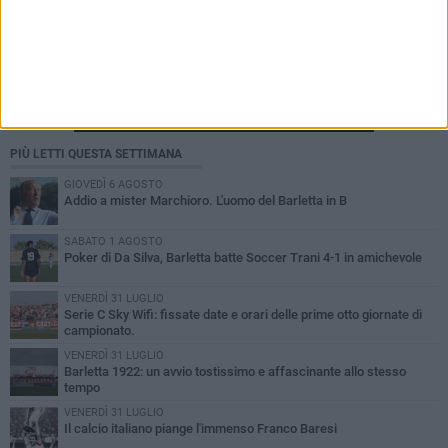
PIÙ LETTI QUESTA SETTIMANA
GIOVEDÌ 6 AGOSTO
Addio a mister Marchioro. L'uomo del Barletta in B
SABATO 1 AGOSTO
Poker di Da Silva, Barletta batte Soccer Trani 4-1 in amichevole
VENERDÌ 31 LUGLIO
Serie C Sky Wifi: fissate date e orari delle prime otto giornate di
campionato.
VENERDÌ 31 LUGLIO
Barletta 1922: un avvio tostissimo e affascinante allo stesso
tempo
VENERDÌ 31 LUGLIO
Il calcio italiano piange l'immenso Franco Baresi