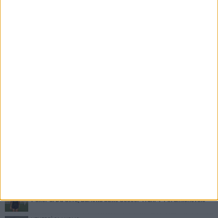
PIÙ LETTI QUESTA SETTIMANA
VENERDÌ 31 LUGLIO
Il calcio italiano piange l'immenso Franco Baresi
VENERDÌ 31 LUGLIO
Serie C Sky Wifi: fissate date e orari delle prime otto giornate di
campionato.
SABATO 1 AGOSTO
Poker di Da Silva, Barletta batte Soccer Trani 4-1 in amichevole