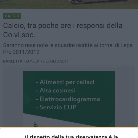
CALCIO
Calcio, tra poche ore i responsi della
Co.vi.soc.
Saranno rese note le squadre iscritte ai tornei di Lega
Pro 2011/2012
BARLETTA -
LUNEDÌ 18 LUGLIO 2011
Il rispetto della tua riservatezza è la