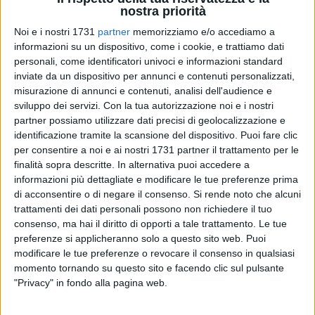
nostra priorità
Noi e i nostri 1731
partner
memorizziamo e/o accediamo a
informazioni su un dispositivo, come i cookie, e trattiamo dati
A cura di
personali, come identificatori univoci e informazioni standard
LUCA GUERRA
inviate da un dispositivo per annunci e contenuti personalizzati,
misurazione di annunci e contenuti, analisi dell'audience e
sviluppo dei servizi.
Con la tua autorizzazione noi e i nostri
Tra poche ore saranno resi noti dalla
Co.vi.soc.
i nomi delle
partner possiamo utilizzare dati precisi di geolocalizzazione e
squadre aventi diritto a partecipare ai campionati di
Lega
identificazione tramite la scansione del dispositivo. Puoi fare clic
per consentire a noi e ai nostri 1731 partner il trattamento per le
Pro 2011/201
2: trascorsa non senza danni la verifica dello
finalità sopra descritte. In alternativa puoi accedere a
scorso 8 luglio, atta ad accertare soprattutto i pagamenti di
informazioni più dettagliate e modificare le tue preferenze prima
stipendi e contributi, almeno 8 club di Lega Pro rischiano
di acconsentire o di negare il consenso.
Si rende noto che alcuni
grosso per l'iscrizione ai prossimi campionati. In
Prima
trattamenti dei dati personali possono non richiedere il tuo
Divisione
bollino rosso per Atletico Roma, Como, Foligno,
consenso, ma hai il diritto di opporti a tale trattamento. Le tue
Pro Patria, Ravenna e Sorrento; in
Seconda
Divisione
preferenze si applicheranno solo a questo sito web. Puoi
pericolo-fallimento per Montichiari e Fano . Ricordiamo che
modificare le tue preferenze o revocare il consenso in qualsiasi
momento tornando su questo sito e facendo clic sul pulsante
hanno già abdicato ben 13 squadre, nell'ordine: Salernitana,
"Privacy" in fondo alla pagina web.
Lucchese, Gela, Cosenza, Brindisi, Matera, Cavese, Cosenza,
Catanzaro, Sanremese, Sangiovannese, Crociati Noceto e