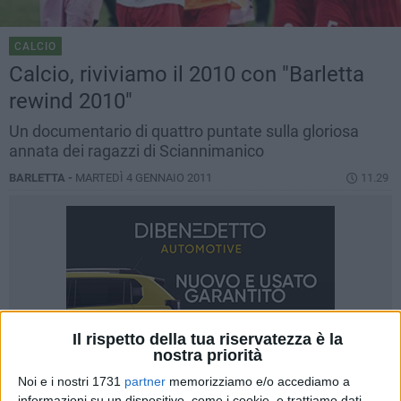
CALCIO
Calcio, riviviamo il 2010 con "Barletta
rewind 2010"
Un documentario di quattro puntate sulla gloriosa
annata dei ragazzi di Sciannimanico
BARLETTA -
MARTEDÌ 4 GENNAIO 2011
11.29
Il rispetto della tua riservatezza è la
nostra priorità
Noi e i nostri 1731
partner
memorizziamo e/o accediamo a
informazioni su un dispositivo, come i cookie, e trattiamo dati