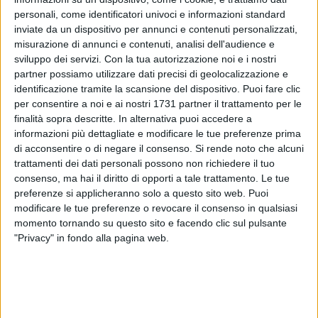
personali, come identificatori univoci e informazioni standard
inviate da un dispositivo per annunci e contenuti personalizzati,
misurazione di annunci e contenuti, analisi dell'audience e
sviluppo dei servizi.
Con la tua autorizzazione noi e i nostri
partner possiamo utilizzare dati precisi di geolocalizzazione e
identificazione tramite la scansione del dispositivo. Puoi fare clic
per consentire a noi e ai nostri 1731 partner il trattamento per le
Il 2010 è volato via da meno di cento ore, ma i ricordi
finalità sopra descritte. In alternativa puoi accedere a
dell'anno solare appena trascorso resteranno vividi nelle
informazioni più dettagliate e modificare le tue preferenze prima
menti dei tifosi biancorossi per lungo tempo. La redazione
di acconsentire o di negare il consenso.
Si rende noto che alcuni
sportiva di Barlettalife ripercorrerà i 365 giorni vissuti a 100
trattamenti dei dati personali possono non richiedere il tuo
all'ora dalla squadra affidata a mister Sciannimanico, che ha
consenso, ma hai il diritto di opporti a tale trattamento. Le tue
ottenuto la storica promozione dalla Seconda Divisione alla
preferenze si applicheranno solo a questo sito web. Puoi
modificare le tue preferenze o revocare il consenso in qualsiasi
Prima Divisione, palcoscenico dal quale il Barletta era
momento tornando su questo sito e facendo clic sul pulsante
assente da ben quindici anni.
"Privacy" in fondo alla pagina web.
Lo speciale documentario, intitolato "Barletta rewind 2010",
sarà diviso in quattro parti, una per trimestre, e risalirà le
principali tappe affrontate dal Barletta nello scorso anno.
Con l'augurio di trascorrere un 2011 altrettanto luminoso…