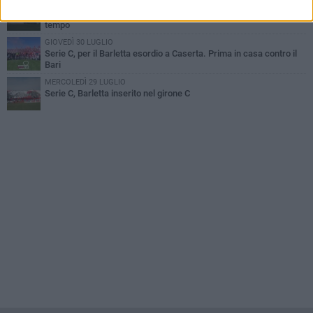
VENERDÌ 31 LUGLIO
Barletta 1922: un avvio tostissimo e affascinante allo stesso
tempo
GIOVEDÌ 30 LUGLIO
Serie C, per il Barletta esordio a Caserta. Prima in casa contro il
Bari
MERCOLEDÌ 29 LUGLIO
Serie C, Barletta inserito nel girone C