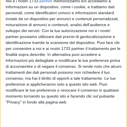
Noi e i nostri 1733
partner
memorizziamo e/o accediamo a
informazioni su un dispositivo, come i cookie, e trattiamo dati
personali, come identificatori univoci e informazioni standard
A cura di
inviate da un dispositivo per annunci e contenuti personalizzati,
LUCA GUERRA
misurazione di annunci e contenuti, analisi dell'audience e
sviluppo dei servizi.
Con la tua autorizzazione noi e i nostri
partner possiamo utilizzare dati precisi di geolocalizzazione e
Ricordiamo che la partita di calcio
Prato-Barletta
, valevole
identificazione tramite la scansione del dispositivo. Puoi fare clic
per la seconda giornata del campionato di Prima Divisione
per consentire a noi e ai nostri 1733 partner il trattamento per le
finalità sopra descritte. In alternativa puoi accedere a
girone B, sarà trasmessa domani pomeriggio in diretta e in
informazioni più dettagliate e modificare le tue preferenze prima
esclusiva dal canale televisivo
Teleregione.
La gare, oltre ad
di acconsentire o di negare il consenso.
Si rende noto che alcuni
essere trasmesse sul canonico canale analogico, potrà
trattamenti dei dati personali possono non richiedere il tuo
essere seguita anche sulla piattaforma satellitare Sky, sul
consenso, ma hai il diritto di opporti a tale trattamento. Le tue
canale 879 di Viva l'Italia Channel. Per gli amanti del web è
preferenze si applicheranno solo a questo sito web. Puoi
possibile anche connettersi via streaming sul sito di
modificare le tue preferenze o revocare il consenso in qualsiasi
Teleregione.tv.
momento tornando su questo sito e facendo clic sul pulsante
"Privacy" in fondo alla pagina web.
Alle 14:45 Teleregione avvierà la conduzione con la diretta
dagli studi e con i primi collegamenti con gli inviati al
'"Lungobisenzio", per seguire il match tra i padroni di casa