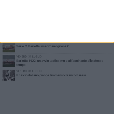
Addio a mister Marchioro. L'uomo del Barletta in B
SABATO 1 AGOSTO
Poker di Da Silva, Barletta batte Soccer Trani 4-1 in amichevole
VENERDÌ 31 LUGLIO
Serie C Sky Wifi: fissate date e orari delle prime otto giornate di
campionato.
MERCOLEDÌ 29 LUGLIO
Serie C, Barletta inserito nel girone C
VENERDÌ 31 LUGLIO
Barletta 1922: un avvio tostissimo e affascinante allo stesso
tempo
VENERDÌ 31 LUGLIO
Il calcio italiano piange l'immenso Franco Baresi