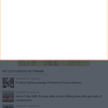
PIÙ LETTI QUESTA SETTIMANA
VENERDÌ 31 LUGLIO
Il calcio italiano piange l'immenso Franco Baresi
VENERDÌ 31 LUGLIO
Serie C Sky Wifi: fissate date e orari delle prime otto giornate di
campionato.
SABATO 1 AGOSTO