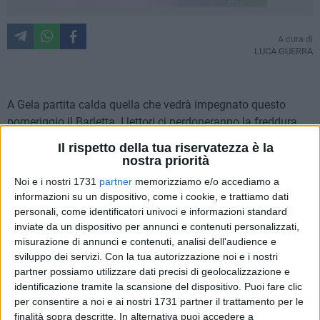
A cura di
LUCA GUERRA
A Gela partita calda quella che vedrà impegnato questo
pomeriggio il Barletta. I lettori ci perdoneranno la freddura,
ma la partita di oggi può essere il punto di svolta per il
Il rispetto della tua riservatezza è la
Barletta Calcio. Poche ore e avrà inizio la partita di calcio
nostra priorità
Gela-Barletta. La cornice del match, valido per la
Noi e i nostri 1731
partner
memorizziamo e/o accediamo a
quindicesima giornata del campionato di Prima Divisione,
informazioni su un dispositivo, come i cookie, e trattiamo dati
girone B, sarà lo stadio ""Vincenzo Presti" di Gela. Una partita
personali, come identificatori univoci e informazioni standard
che si preannuncia aperta a ogni pronostico, in cui si
inviate da un dispositivo per annunci e contenuti personalizzati,
affrontano due squadre che vivono momenti profondamente
misurazione di annunci e contenuti, analisi dell'audience e
sviluppo dei servizi.
Con la tua autorizzazione noi e i nostri
diversi: il Gela ha perso le ultime quattro partite, il Barletta è
partner possiamo utilizzare dati precisi di geolocalizzazione e
imbattuto da 6, ma nella sua serie positiva ha messo in
identificazione tramite la scansione del dispositivo. Puoi fare clic
cascina una sola vittoria,.Le due squadre sono al momento
per consentire a noi e ai nostri 1731 partner il trattamento per le
divise da 7 lunghezze, con il Barletta in penultima posizione
finalità sopra descritte. In alternativa puoi accedere a