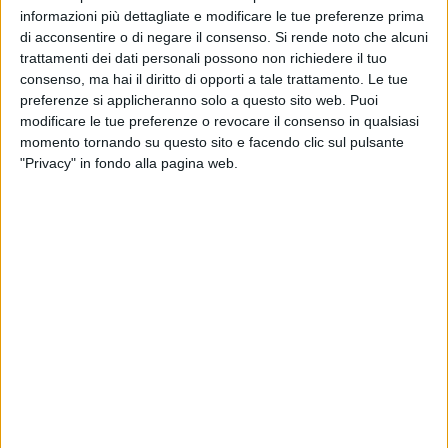
davanti alla Cavese a quota 12; il momento negativo ha
informazioni più dettagliate e modificare le tue preferenze prima
invece portato i siciliani lontani dalle zone "nobili" della
di acconsentire o di negare il consenso.
Si rende noto che alcuni
classifica, che li vede al settimo posto con 19 punti.
trattamenti dei dati personali possono non richiedere il tuo
consenso, ma hai il diritto di opporti a tale trattamento. Le tue
preferenze si applicheranno solo a questo sito web. Puoi
I numeri delle gare disputate in casa e in trasferta da Gela e
modificare le tue preferenze o revocare il consenso in qualsiasi
Barletta farebbero propendere per il segno "1": infatti fuori
momento tornando su questo sito e facendo clic sul pulsante
casa i biancorossi di Sciannimanico hanno ad oggi
"Privacy" in fondo alla pagina web.
conseguito 4 sconfitte, 2 pareggi e 1 vittoria, nell'ultima
trasferta a Foligno, con sole 5 reti realizzate e 9 subite. Di
contro un Gela che in casa ha conquistato 13 dei 19 punti
totali, frutto di 4 successi, 1 pareggio e 2 sconfitte, negli
ultimi due turni casalinghi contro Cosenza e Atletico Roma. I
siciliani tra le mura interne hanno all'attivo 11 reti; 8 le reti
subite al "Presti". I capocannonieri delle due formazioni sono
Nicola Bellomo con 4 centri per i biancorossi e Rodrigo
Franciel a quota 3 per il Gela. Andiamo a vedere insieme gli
"incroci" che in campo potrebbero far propendere l'ago della
bilancia da una o dall'altra parte: