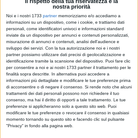
Il rispetto della tua riservatezza è la
nostra priorità
Noi e i nostri 1733
partner
memorizziamo e/o accediamo a
informazioni su un dispositivo, come i cookie, e trattiamo dati
personali, come identificatori univoci e informazioni standard
inviate da un dispositivo per annunci e contenuti personalizzati,
Poco più di 24 ore a Barletta-Nocerina, in programma
misurazione di annunci e contenuti, analisi dell'audience e
domani alle 14:30 al "Cosimo Puttilli" per la ventunesima
sviluppo dei servizi.
Con la tua autorizzazione noi e i nostri
partner possiamo utilizzare dati precisi di geolocalizzazione e
giornata del campionato di Prima Divisione, girone B. Di
identificazione tramite la scansione del dispositivo. Puoi fare clic
fronte un Barletta in cerca di punti pesanti per conseguire la
per consentire a noi e ai nostri 1733 partner il trattamento per le
salvezza, rinforzato dagli ultimi tre "colpi" messi a segno in
finalità sopra descritte. In alternativa puoi accedere a
settimana (Innocenti, Rana e Zappacosta), opposto a una
informazioni più dettagliate e modificare le tue preferenze prima
Nocerina intenzionata a non abbandonare la vetta della
di acconsentire o di negare il consenso.
Si rende noto che alcuni
classifica. Barletta-Nocerina è una sfida che si gioca anche
trattamenti dei dati personali possono non richiedere il tuo
sul piano numerico: andiamo a vedere alcune curiosità in
consenso, ma hai il diritto di opporti a tale trattamento. Le tue
preferenze si applicheranno solo a questo sito web. Puoi
cifre sulle due compagini:
modificare le tue preferenze o revocare il consenso in qualsiasi
momento tornando su questo sito e facendo clic sul pulsante
BARLETTA:
"Privacy" in fondo alla pagina web.
Minor numero di punti "sul campo" tra le formazioni del