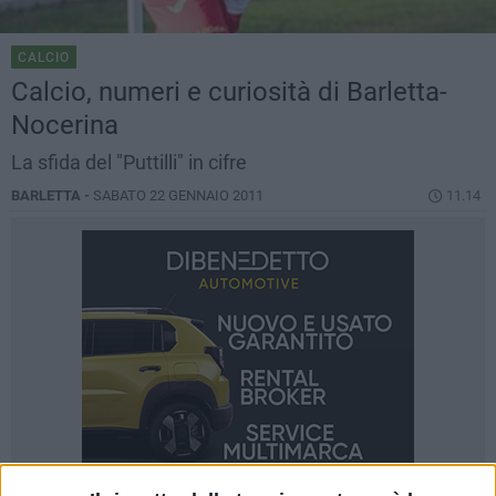
CALCIO
Calcio, numeri e curiosità di Barletta-
Nocerina
La sfida del "Puttilli" in cifre
BARLETTA -
SABATO 22 GENNAIO 2011
11.14