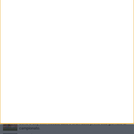
PIÙ LETTI QUESTA SETTIMANA
GIOVEDÌ 6 AGOSTO
Addio a mister Marchioro. L'uomo del Barletta in B
SABATO 1 AGOSTO
Poker di Da Silva, Barletta batte Soccer Trani 4-1 in amichevole
VENERDÌ 31 LUGLIO
Serie C Sky Wifi: fissate date e orari delle prime otto giornate di
campionato.