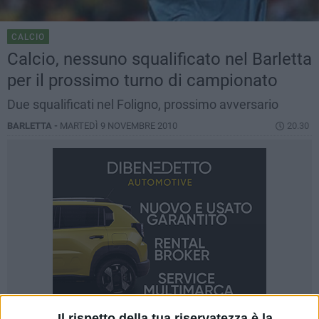
CALCIO
Calcio, nessuno squalificato nel Barletta
per il prossimo turno di campionato
Due squalificati nel Foligno, prossimo avversario
BARLETTA -
MARTEDÌ 9 NOVEMBRE 2010
20.30
Il rispetto della tua riservatezza è la