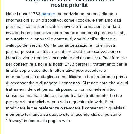
nostra priorità
Noi e i nostri 1733
partner
memorizziamo e/o accediamo a
A cura di
informazioni su un dispositivo, come i cookie, e trattiamo dati
LUCA GUERRA
personali, come identificatori univoci e informazioni standard
inviate da un dispositivo per annunci e contenuti personalizzati,
misurazione di annunci e contenuti, analisi dell'audience e
Nella giornata di oggi il Giudice Sportivo Pasquale
sviluppo dei servizi.
Con la tua autorizzazione noi e i nostri
Marino,assistito dal Rappresentante dell'A.I.A. Sig. Roberto
partner possiamo utilizzare dati precisi di geolocalizzazione e
identificazione tramite la scansione del dispositivo. Puoi fare clic
Calabassi, ha deliberato le sanzioni disciplinari derivanti da
per consentire a noi e ai nostri 1733 partner il trattamento per le
quanto accaduto nella dodicesima giornata del campionato
finalità sopra descritte. In alternativa puoi accedere a
di Prima Divisione: nel Barletta, nonostante le cinque
informazioni più dettagliate e modificare le tue preferenze prima
ammonizioni rimediate dai biancorossi nella partita
di acconsentire o di negare il consenso.
Si rende noto che alcuni
disputata al "Puttilli" contro il Benevento, non si registrano
trattamenti dei dati personali possono non richiedere il tuo
giocatori diffidati o squalificati. Di contro nel Foligno i "gialli"
consenso, ma hai il diritto di opporti a tale trattamento. Le tue
rimediati da Filippo Fondi e Simone Iacoponi nella vittoriosa
preferenze si applicheranno solo a questo sito web. Puoi
modificare le tue preferenze o revocare il consenso in qualsiasi
trasferta di Taranto costeranno ai due giocatori la squalifica
momento tornando su questo sito e facendo clic sul pulsante
nella partita Foligno-Barletta, in programma domenica 14
"Privacy" in fondo alla pagina web.
novembre alle 14,30 presso lo stadio "Enzo Blasone" di
Foligno, valevole per la tredicesima giornata del campionato