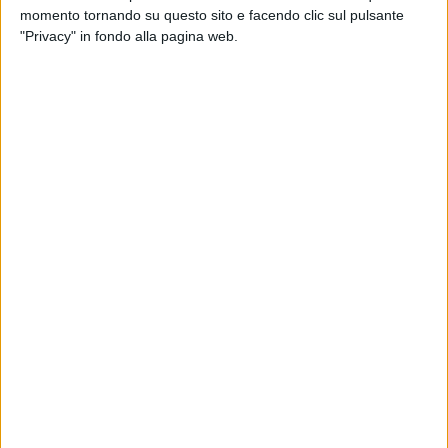
dovranno alternare spada e fioretto nel mezzo del campo.
momento tornando su questo sito e facendo clic sul pulsante
"Privacy" in fondo alla pagina web.
Sciannimanico sceglie il 4-3-3: in difesa Ischia ha vinto il
ballottaggio con Anselmi e affiancherà Lucioni. Davanti a Di
Masi completano la linea arretrata Galeoto e Frezza. A
centrocampo confermato il rientro di Rajcic: il croato
affiancherà Menicozzo, che girà come vertice arretrato, e
Simone Guerri. In avanti Nicola Bellomo confermatissimo,
rientra Daniele Simoncelli sulla fascia destra. Ennesima
chance per Massimo Margiotta come punta centrale.
Le probabili formazioni di Gela-Barletta:
GELA (4-4-2): Nordi: Petrassi, Porcaro, Cardinale, Piva;
Stamilia, Giardina, Piano, Bigazzi; Franciel, Cunzi. A
disposizione: Maraglino, Puccio, Italiano, Aliperta, Opoku,
Rabbeni, Vegnaduzzo. Allenatore: Provenza.
BARLETTA (4-3-3): Di Masi; Galeoto, Ischia, Lucioni, Frezza;
Guerri, Menicozzo, Rajcic; Simoncelli, Margiotta, Bellomo. A