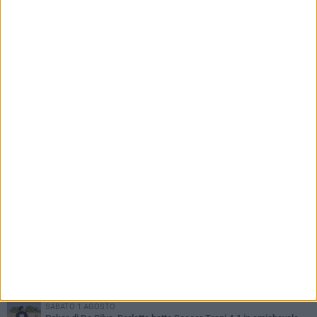
«situazione già attenzionata»
PIÙ LETTI QUESTA SETTIMANA
GIOVEDÌ 6 AGOSTO
Addio a mister Marchioro. L'uomo del Barletta in B
SABATO 1 AGOSTO