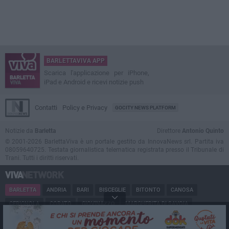
BARLETTAVIVA APP
Scarica l'applicazione per iPhone,
iPad e Android e ricevi notizie push
Contatti
Policy e Privacy
GOCITY NEWS PLATFORM
Notizie da
Barletta
Direttore
Antonio Quinto
© 2001-2026 BarlettaViva è un portale gestito da InnovaNews srl. Partita iva
08059640725. Testata giornalistica telematica registrata presso il Tribunale di
Trani. Tutti i diritti riservati.
BARLETTA
ANDRIA
BARI
BISCEGLIE
BITONTO
CANOSA
CERIGNOLA
CORATO
GIOVINAZZO
MARGHERITA DI SAVOIA
MINERVINO
MODUGNO
MOLFETTA
PUGLIA
RUVO