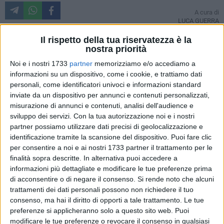
A cura di
LUCA GUERRA
Il rispetto della tua riservatezza è la
nostra priorità
Poco più di due ore alla trasferta che potrebbe cambiare la
Noi e i nostri 1733
partner
memorizziamo e/o accediamo a
stagione del Barletta Calcio. Un successo per gli uomini del
informazioni su un dispositivo, come i cookie, e trattiamo dati
presidente Tatò potrebbe aprire nuove prospettive in
personali, come identificatori univoci e informazioni standard
classifica e rappresenterebbe una sicura iniezione di morale.
inviate da un dispositivo per annunci e contenuti personalizzati,
Di fronte un Gela voglioso di risalire la china dopo le quattro
misurazione di annunci e contenuti, analisi dell'audience e
sviluppo dei servizi.
Con la tua autorizzazione noi e i nostri
sconfitte consecutive negli ultimi quattro turni.
partner possiamo utilizzare dati precisi di geolocalizzazione e
Le ultime dal terreno del "Presti" di Gela vedono i siciliani in
identificazione tramite la scansione del dispositivo. Puoi fare clic
leggera difficoltà a livello di organico: out Docente, nel
per consentire a noi e ai nostri 1733 partner il trattamento per le
reparto avanzato sarà Cunzi ad affiancare Franciel. In difesa,
finalità sopra descritte. In alternativa puoi accedere a
a sinistra Piva ha vinto il ballottaggio con Puccio. Sarà lui a
informazioni più dettagliate e modificare le tue preferenze prima
completare la linea arretrata con Petrassi, Cardinale e il
di acconsentire o di negare il consenso.
Si rende noto che alcuni
recuperato Porcaro. In mediana scelte obbligate: quattro i
trattamenti dei dati personali possono non richiedere il tuo
consenso, ma hai il diritto di opporti a tale trattamento. Le tue
centrocampisti a disposizione di Provenza, che proporrà
preferenze si applicheranno solo a questo sito web. Puoi
Stamilla e Bigazzi molto "alti" sulle fasce. Giardina e Piano
modificare le tue preferenze o revocare il consenso in qualsiasi