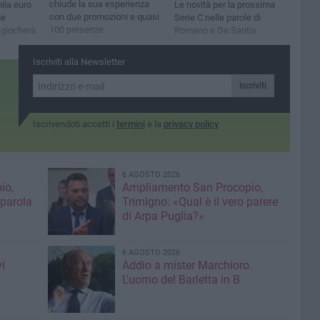
chiude la sua esperienza
ila euro
Le novità per la prossima
con due promozioni e quasi
ne
Serie C nelle parole di
100 presenze
i giocherà
Romano e De Santis
Iscriviti alla Newsletter
Iscriviti
Iscrivendoti accetti i
termini
e la
privacy policy
6 AGOSTO 2026
io,
Ampliamento San Procopio,
 parola
Trimigno: «Qual è il vero parere
di Arpa Puglia?»
6 AGOSTO 2026
i
Addio a mister Marchioro.
L'uomo del Barletta in B