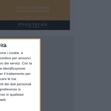
ità
ome i cookie, e
spositivo per annunci
o dei servizi.
Con la
e identificazione
er il trattamento per
icare le tue
ti dei dati personali
 preferenze si
nso in qualsiasi
 web.