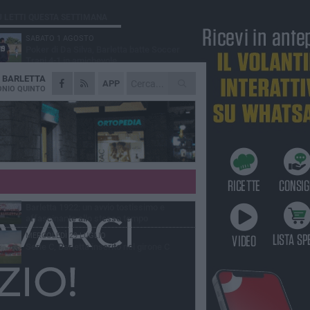
Ù LETTI QUESTA SETTIMANA
SABATO 1 AGOSTO
Poker di Da Silva, Barletta batte Soccer
Trani 4-1 in amichevole
A
BARLETTA
VENERDÌ 31 LUGLIO
APP
Serie C Sky Wifi: fissate date e orari delle
NIO QUINTO
prime otto giornate di campionato.
VENERDÌ 31 LUGLIO
Il calcio italiano piange l'immenso Franco
Baresi
GIOVEDÌ 6 AGOSTO
Addio a mister Marchioro. L'uomo del
Barletta in B
VENERDÌ 31 LUGLIO
Barletta 1922: un avvio tostissimo e
affascinante allo stesso tempo
MERCOLEDÌ 29 LUGLIO
Serie C, Barletta inserito nel girone C