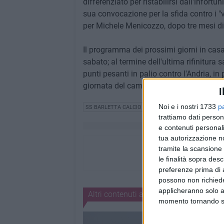
differenziato per ristabilirsi dall'infort
sua convocazione per la sfida contro i "vi
per Michele Menicozzo, dopo tre mesi d
Il programma dei prossimi giorni in casa
sabato; al termine dell'ultima rifinitura 
punti pesanti in palio contro l'Andria, i
giornata del campionato di Prima Divisio
I
Noi e i nostri 1733
p
SS BARLETTA CALCIO
CALCIO
CAMPIONATO
AM
trattiamo dati person
e contenuti personali
tua autorizzazione no
tramite la scansione 
le finalità sopra des
preferenze prima di 
possono non richieder
applicheranno solo a
Altri contenuti a tema
momento tornando su 