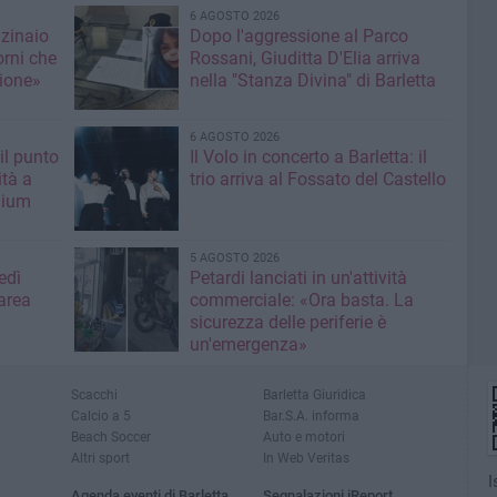
6 AGOSTO 2026
nzinaio
Dopo l'aggressione al Parco
orni che
Rossani, Giuditta D'Elia arriva
ione»
nella "Stanza Divina" di Barletta
6 AGOSTO 2026
il punto
Il Volo in concerto a Barletta: il
ità a
trio arriva al Fossato del Castello
mium
5 AGOSTO 2026
edì
Petardi lanciati in un'attività
area
commerciale: «Ora basta. La
sicurezza delle periferie è
un'emergenza»
Scacchi
Barletta Giuridica
Calcio a 5
Bar.S.A. informa
Beach Soccer
Auto e motori
Altri sport
In Web Veritas
I
Agenda eventi di Barletta
Segnalazioni iReport