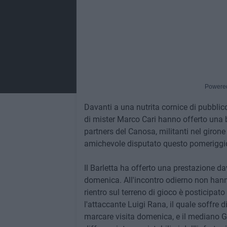
Powere
Davanti a una nutrita cornice di pubblico
di mister Marco Cari hanno offerto una b
partners del Canosa, militanti nel giron
amichevole disputato questo pomeriggio 
Il Barletta ha offerto una prestazione da
domenica. All'incontro odierno non hanno 
rientro sul terreno di gioco è posticipat
l'attaccante Luigi Rana, il quale soffre 
marcare visita domenica, e il mediano