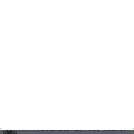
PIÙ LETTI QUESTA SETTIMANA
VENERDÌ 31 LUGLIO
Il calcio italiano piange l'immenso Franco Baresi
VENERDÌ 31 LUGLIO
Serie C Sky Wifi: fissate date e orari delle prime otto giornate di
campionato.
SABATO 1 AGOSTO
Poker di Da Silva, Barletta batte Soccer Trani 4-1 in amichevole