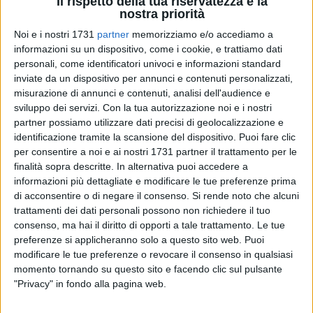
Il rispetto della tua riservatezza è la
nostra priorità
Noi e i nostri 1731
partner
memorizziamo e/o accediamo a
informazioni su un dispositivo, come i cookie, e trattiamo dati
A cura di
personali, come identificatori univoci e informazioni standard
ESTER BINETTI
inviate da un dispositivo per annunci e contenuti personalizzati,
misurazione di annunci e contenuti, analisi dell'audience e
sviluppo dei servizi.
Con la tua autorizzazione noi e i nostri
Ultima giornata di campionato per il Barletta quella in
partner possiamo utilizzare dati precisi di geolocalizzazione e
programma sabato 17 aprile, alle ore 15, presso il centro
identificazione tramite la scansione del dispositivo. Puoi fare clic
sportivo "Erg" di Siracusa. Gli azzurri, primi in classifica con
per consentire a noi e ai nostri 1731 partner il trattamento per le
finalità sopra descritte. In alternativa puoi accedere a
due punti di vantaggio sull'inseguitrice Cosenza, devono
informazioni più dettagliate e modificare le tue preferenze prima
centrare un risultato positivo per chiudere il torneo in testa.
di acconsentire o di negare il consenso.
Si rende noto che alcuni
trattamenti dei dati personali possono non richiedere il tuo
Accesso alle finali nazionali garantito da tempo per i giovani
consenso, ma hai il diritto di opporti a tale trattamento. Le tue
allenati da Pizzo.
preferenze si applicheranno solo a questo sito web. Puoi
I ragazzi guidati da Minincleri, ai quali sono aggregati alcuni
modificare le tue preferenze o revocare il consenso in qualsiasi
della rosa Allievi, proveranno ad insidiare la capolista e a
momento tornando su questo sito e facendo clic sul pulsante
"Privacy" in fondo alla pagina web.
chiudere positivamente la stagione. Nell'ultimo turno i
biancorossi hanno centrato il successo contro il Gela (2-1).