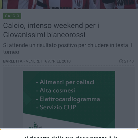
CALCIO
Calcio, intenso weekend per i
Giovanissimi biancorossi
Si attende un risultato positivo per chiudere in testa il
torneo
BARLETTA -
VENERDÌ 16 APRILE 2010
21.40